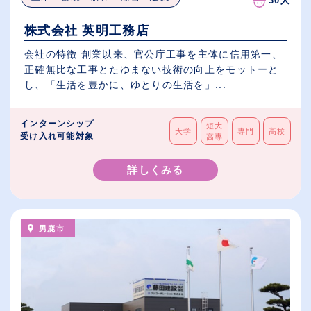
30人
株式会社 英明工務店
会社の特徴 創業以来、官公庁工事を主体に信用第一、
正確無比な工事とたゆまない技術の向上をモットーと
し、「生活を豊かに、ゆとりの生活を」...
インターンシップ
短大
大学
専門
高校
受け入れ可能対象
高専
詳しくみる
男鹿市