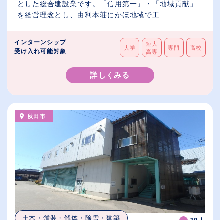
とした総合建設業です。「信用第一」・「地域貢献」
を経営理念とし、由利本荘にかほ地域で工...
インターンシップ
短大
大学
専門
高校
受け入れ可能対象
高専
詳しくみる
秋田市
土木・舗装・解体・除雪・建築