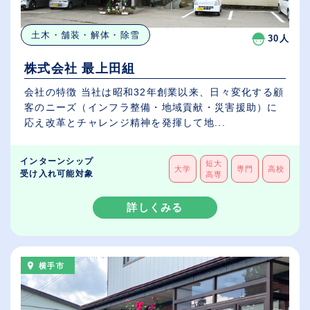
土木・舗装・解体・除雪
30人
株式会社 最上田組
会社の特徴 当社は昭和32年創業以来、日々変化する顧
客のニーズ（インフラ整備・地域貢献・災害援助）に
応え改革とチャレンジ精神を発揮して地...
インターンシップ
短大
大学
専門
高校
受け入れ可能対象
高専
詳しくみる
横手市