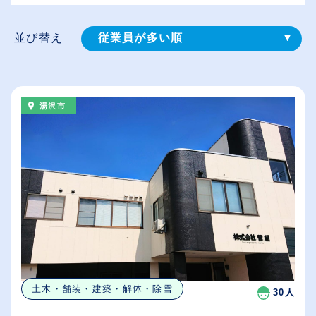
並び替え
従業員が多い順
登録⽇順
給与が高い順
湯沢市
（⾼卒の給与を基準）
休日数が多い順
土木・舗装・建築・解体・除雪
30人