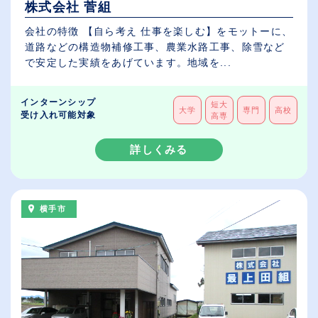
株式会社 菅組
会社の特徴 【自ら考え 仕事を楽しむ】をモットーに、
道路などの構造物補修工事、農業水路工事、除雪など
で安定した実績をあげています。地域を...
インターンシップ
短大
大学
専門
高校
受け入れ可能対象
高専
詳しくみる
横手市