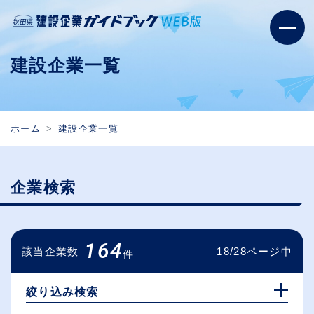
建設企業一覧
ホーム
建設企業一覧
企業検索
164
該当企業数
18/28ページ中
件
絞り込み検索