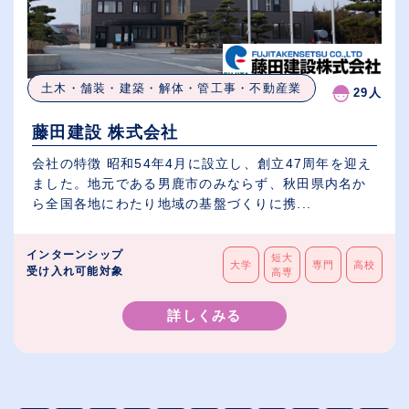
土木・舗装・建築・解体・管工事・不動産業
29人
藤田建設 株式会社
会社の特徴 昭和54年4月に設立し、創立47周年を迎え
ました。地元である男鹿市のみならず、秋田県内名か
ら全国各地にわたり地域の基盤づくりに携...
インターンシップ
短大
大学
専門
高校
受け入れ可能対象
高専
詳しくみる