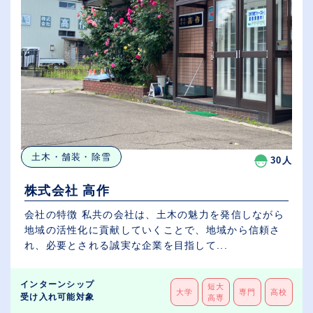
土木・舗装・除雪
30人
株式会社 高作
会社の特徴 私共の会社は、土木の魅力を発信しながら
地域の活性化に貢献していくことで、地域から信頼さ
れ、必要とされる誠実な企業を目指して...
インターンシップ
短大
大学
専門
高校
受け入れ可能対象
高専