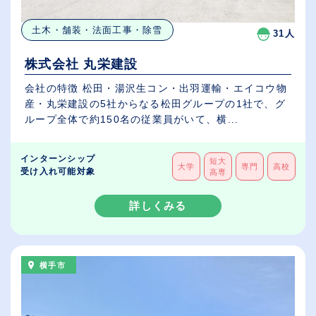
土木・舗装・法面工事・除雪
31人
株式会社 丸栄建設
会社の特徴 松田・湯沢生コン・出羽運輸・エイコウ物
産・丸栄建設の5社からなる松田グループの1社で、グ
ループ全体で約150名の従業員がいて、横...
インターンシップ
短大
大学
専門
高校
受け入れ可能対象
高専
詳しくみる
横手市