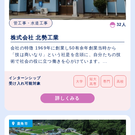
管工事・水道工事
32人
株式会社 北勢工業
会社の特徴 1969年に創業し50有余年創業当時から
「技は商いなり」という社是を念頭に、自分たちの技
術で社会の役に立つ働きを心がけています。...
インターンシップ
短大
大学
専門
高校
受け入れ可能対象
高専
詳しくみる
鹿角市