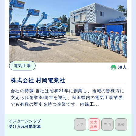
電気工事
30人
株式会社 村岡電業社
会社の特徴 当社は昭和21年に創業し、地域の皆様方に
支えられ創業80周年を迎え、秋田県内の電気工事業界
でも有数の歴史を持つ企業です。内線工...
インターンシップ
短大
大学
専門
高校
受け入れ可能対象
高専