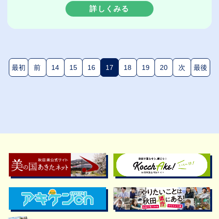
詳しくみる
最初
前
14
15
16
17
18
19
20
次
最後
(現在のページ)