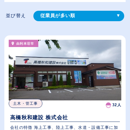
並び替え
従業員が多い順
登録⽇順
給与が高い順
由利本荘市
（⾼卒の給与を基準）
休日数が多い順
土木・管工事
32人
高橋秋和建設 株式会社
会社の特徴 海上工事、陸上工事、水道・設備工事に加