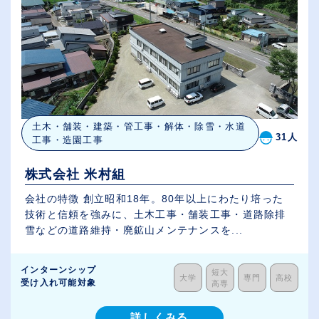
土木・舗装・建築・管工事・解体・除雪・水道
31人
工事・造園工事
株式会社 米村組
会社の特徴 創立昭和18年。80年以上にわたり培った
技術と信頼を強みに、土木工事・舗装工事・道路除排
雪などの道路維持・廃鉱山メンテナンスを...
インターンシップ
短大
大学
専門
高校
受け入れ可能対象
高専
詳しくみる