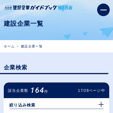
建設企業一覧
ホーム
建設企業一覧
企業検索
164
該当企業数
17/28ページ中
件
絞り込み検索