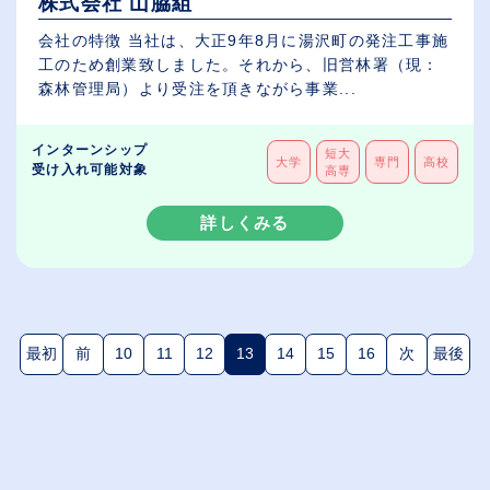
株式会社 山脇組
会社の特徴 当社は、大正9年8月に湯沢町の発注工事施
工のため創業致しました。それから、旧営林署（現：
森林管理局）より受注を頂きながら事業...
インターンシップ
短大
大学
専門
高校
受け入れ可能対象
高専
詳しくみる
最初
前
10
11
12
13
14
15
16
次
最後
(現在のページ)