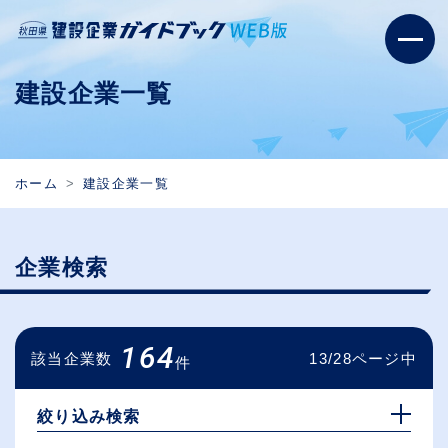
建設企業一覧
ホーム
建設企業一覧
企業検索
164
該当企業数
13/28ページ中
件
絞り込み検索