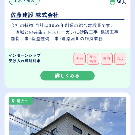
土木・舗装
36人
佐藤建設 株式会社
会社の特徴 当社は1959年創業の総合建設業です。
「地域との共生」をスローガンに砂防工事･橋梁工事･
舗装工事･基盤整備工事･道路河川の維持業務...
インターンシップ
短大
大学
専門
高校
受け入れ可能対象
高専
詳しくみる
湯沢市