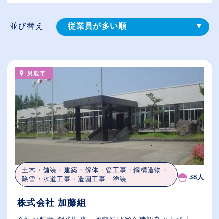
並び替え
従業員が多い順
登録⽇順
給与が高い順
男鹿市
（⾼卒の給与を基準）
休日数が多い順
土木・舗装・建築・解体・管工事・鋼構造物・
38人
除雪・水道工事・造園工事・塗装
株式会社 加藤組