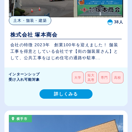
土木・舗装・建築
38人
株式会社 塚本商会
会社の特徴 2023年 創業100年を迎えました！ 舗装
工事を得意としている会社です【街の舗装屋さん】と
して、公共工事をはじめ住宅の通路や駐車...
インターンシップ
短大
大学
専門
高校
受け入れ可能対象
高専
詳しくみる
横手市