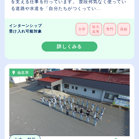
を支える仕事を行っています。 普段何気なく使ってい
る道路や水道を「自分たちがつくってい...
インターンシップ
短大
大学
専門
高校
受け入れ可能対象
高専
詳しくみる
仙北市