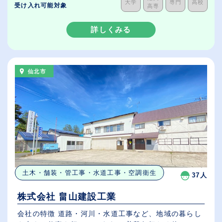
大学
専門
高校
受け入れ可能対象
高専
詳しくみる
仙北市
土木・舗装・管工事・水道工事・空調衛生
37人
株式会社 畠山建設工業
会社の特徴 道路・河川・水道工事など、地域の暮らし