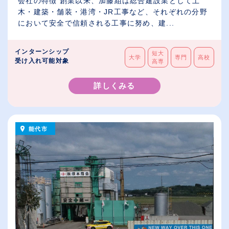
会社の特徴 創業以来、加藤組は総合建設業として土
木・建築・舗装・港湾・JR工事など、それぞれの分野
において安全で信頼される工事に努め、建...
インターンシップ
短大
大学
専門
高校
受け入れ可能対象
高専
詳しくみる
能代市