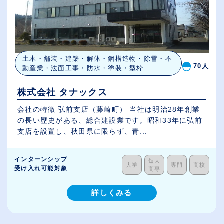
土木・舗装・建築・解体・鋼構造物・除雪・不
70人
動産業・法面工事・防水・塗装・型枠
株式会社 タナックス
会社の特徴 弘前支店（藤崎町） 当社は明治28年創業
の長い歴史がある、総合建設業です。昭和33年に弘前
支店を設置し、秋田県に限らず、青...
インターンシップ
短大
大学
専門
高校
受け入れ可能対象
高専
詳しくみる