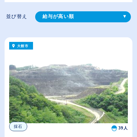
並び替え
給与が高い順
登録⽇順
従業員が多い順
大館市
休日数が多い順
採石
39人