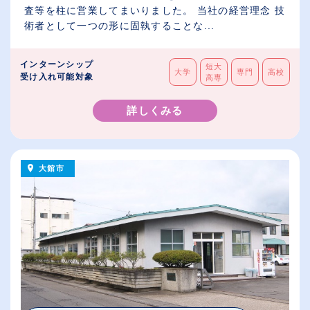
査等を柱に営業してまいりました。 当社の経営理念 技
術者として一つの形に固執することな...
インターンシップ
短大
大学
専門
高校
受け入れ可能対象
高専
詳しくみる
大館市