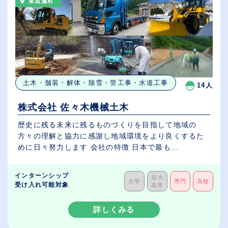
東成瀬村
土木・舗装・解体・除雪・管工事・水道工事
14人
株式会社 佐々木機械土木
歴史に残る未来に残るものづくりを目指して地域の
方々の理解と協力に感謝し地域環境をより良くするた
めに日々努力します 会社の特徴 日本で最も...
インターンシップ
短大
大学
専門
高校
受け入れ可能対象
高専
詳しくみる