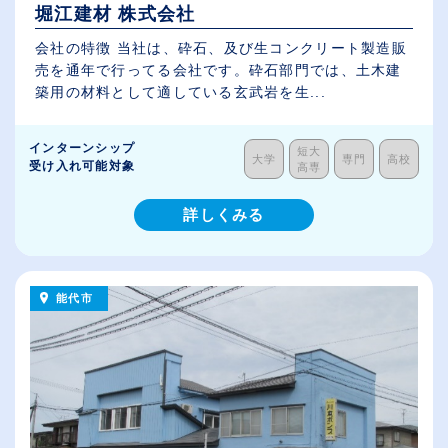
堀江建材 株式会社
会社の特徴 当社は、砕石、及び生コンクリート製造販
売を通年で行ってる会社です。砕石部門では、土木建
築用の材料として適している玄武岩を生...
インターンシップ
短大
大学
専門
高校
受け入れ可能対象
高専
詳しくみる
能代市