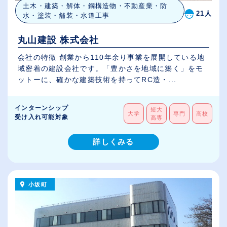
土木・建築・解体・鋼構造物・不動産業・防
21人
水・塗装・舗装・水道工事
丸山建設 株式会社
会社の特徴 創業から110年余り事業を展開している地
域密着の建設会社です。「豊かさを地域に築く」をモ
ットーに、確かな建築技術を持ってRC造・...
インターンシップ
短大
大学
専門
高校
受け入れ可能対象
高専
詳しくみる
小坂町