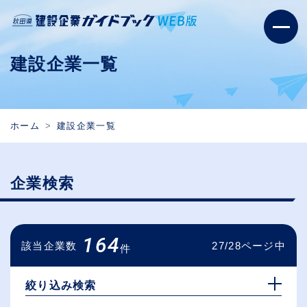
建設企業一覧
ホーム
建設企業一覧
企業検索
164
該当企業数
27/28ページ中
件
絞り込み検索