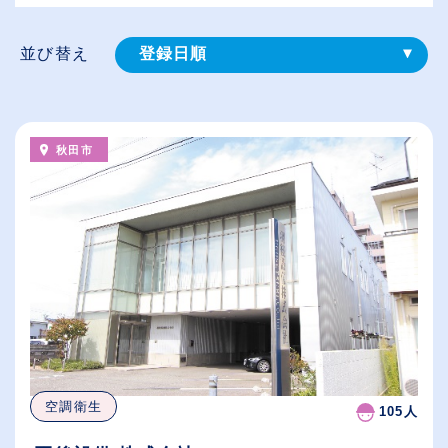
並び替え
登録⽇順
給与が高い順
（⾼卒の給与を基準）
秋田市
従業員が多い順
休日数が多い順
空調衛生
105人