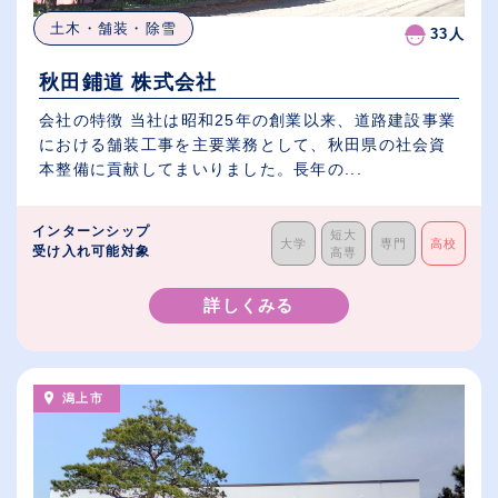
土木・舗装・除雪
33人
秋田鋪道 株式会社
会社の特徴 当社は昭和25年の創業以来、道路建設事業
における舗装工事を主要業務として、秋田県の社会資
本整備に貢献してまいりました。長年の...
インターンシップ
短大
大学
専門
高校
受け入れ可能対象
高専
詳しくみる
潟上市