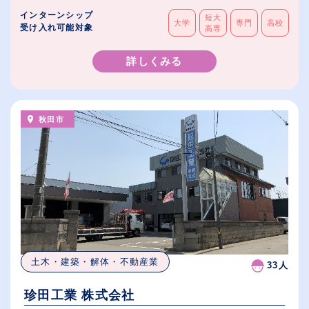
インターンシップ
短大
大学
専門
高校
受け入れ可能対象
高専
詳しくみる
秋田市
土木・建築・解体・不動産業
33人
珍田工業 株式会社