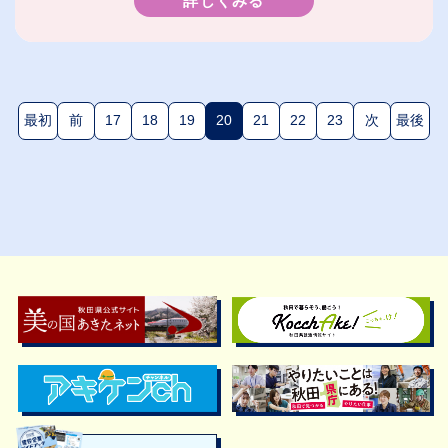
詳しくみる
最初
前
17
18
19
20
21
22
23
次
最後
(現在のページ)