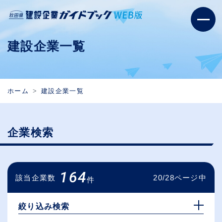
建設企業一覧
ホーム
建設企業一覧
企業検索
164
該当企業数
20/28ページ中
件
絞り込み検索