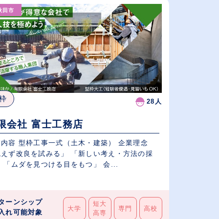
秋田市
給与が高い順
（⾼卒の給与を基準）
従業員が多い順
枠
28人
限会社 富士工務店
業内容 型枠工事一式（土木・建築） 企業理念
絶えず改良を試みる」 「新しい考え・方法の採
用」 「ムダを見つける目をもつ」 会...
ターンシップ
短大
大学
専門
高校
入れ可能対象
高専