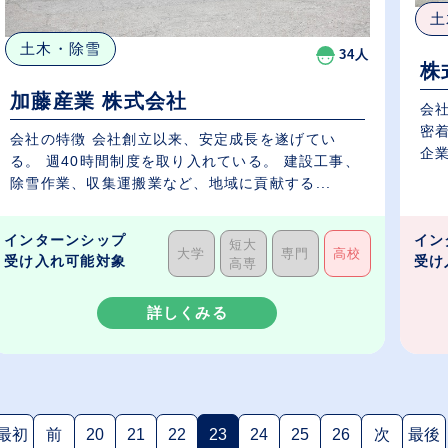
土
土木・除雪
34人
株
加藤産業 株式会社
会
密
会社の特徴 会社創立以来、安定成長を遂げてい
企業
る。 週40時間制度を取り入れている。 建設工事、
除雪作業、収集運搬業など、地域に貢献する...
インターンシップ
イン
短大
大学
専門
高校
受け入れ可能対象
受け
高専
詳しくみる
最初
前
20
21
22
23
24
25
26
次
最後
(現在のページ)