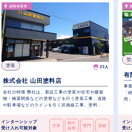
由利本荘市
型
塗装
23人
有
株式会社 山田塗料店
事
会社の特徴 弊社は、新設工事の塗装や住宅や建築
「
物・橋梁関係などの塗替などを行う塗装工事、道路
や駐車場などのラインを引く区画線工事、塗料...
インターンシップ
イン
短大
大学
専門
高校
受け入れ可能対象
受け
高専