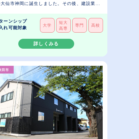
大仙市神岡に誕生しました。その後、建設業...
ターンシップ
短大
大学
専門
高校
入れ可能対象
高専
詳しくみる
秋田市