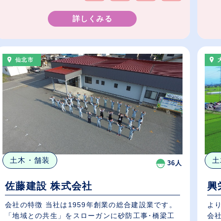
詳しくみる
仙北市
土
土木・舗装
36人
興
佐藤建設 株式会社
よ
会社の特徴 当社は1959年創業の総合建設業です。
会
「地域との共生」をスローガンに砂防工事･橋梁工