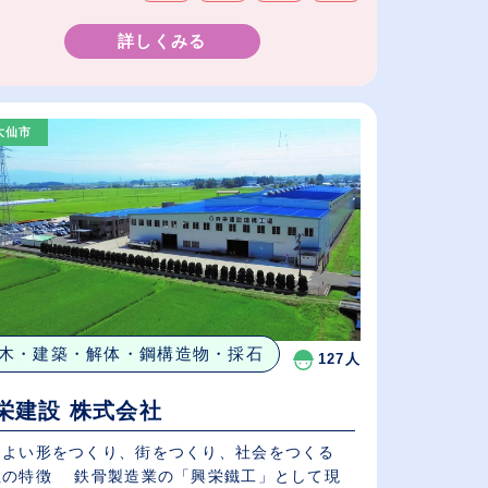
詳しくみる
大仙市
木・建築・解体・鋼構造物・採石
127人
栄建設 株式会社
りよい形をつくり、街をつくり、社会をつくる
社の特徴 鉄骨製造業の「興栄鐵工」として現