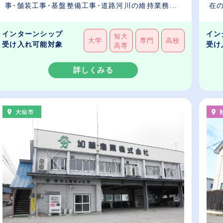
在の
事･舗装工事･基盤整備工事･道路河川の維持業務...
インターンシップ
イン
短大
大学
専門
高校
受け入れ可能対象
受け
高専
詳しくみる
大仙市