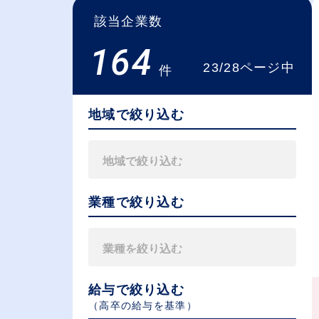
該当企業数
164
23/28ページ中
件
地域で絞り込む
業種で絞り込む
給与で絞り込む
（⾼卒の給与を基準）