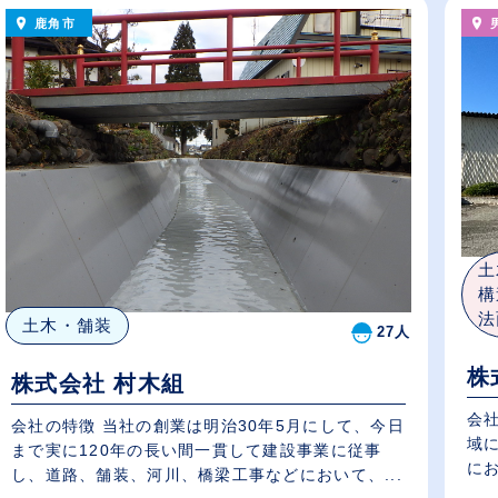
鹿角市
土
構
法
土木・舗装
27人
株
株式会社 村木組
会
会社の特徴 当社の創業は明治30年5月にして、今日
域
まで実に120年の長い間一貫して建設事業に従事
にお
し、道路、舗装、河川、橋梁工事などにおいて、...