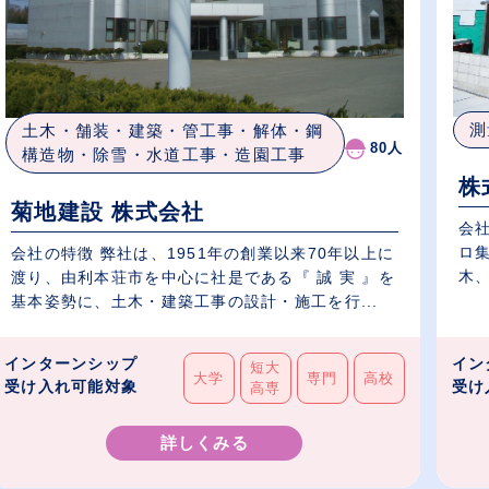
測
土木・舗装・建築・管工事・解体・鋼
80人
構造物・除雪・水道工事・造園工事
株
菊地建設 株式会社
会
ロ
会社の特徴 弊社は、1951年の創業以来70年以上に
木、
渡り、由利本荘市を中心に社是である『 誠 実 』を
基本姿勢に、土木・建築工事の設計・施工を行...
インターンシップ
イン
短大
大学
専門
高校
受け入れ可能対象
受け
高専
詳しくみる