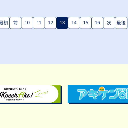
最初
前
10
11
12
13
14
15
16
次
最後
(現在のページ)