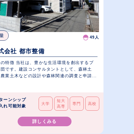
量
49人
式会社 都市整備
社の特徴 当社は、豊かな生活環境を創出するプ
集団です。建設コンサルタントとして、森林土
農業土木などの設計や森林関連の調査と申請...
ターンシップ
短大
大学
専門
高校
入れ可能対象
高専
詳しくみる