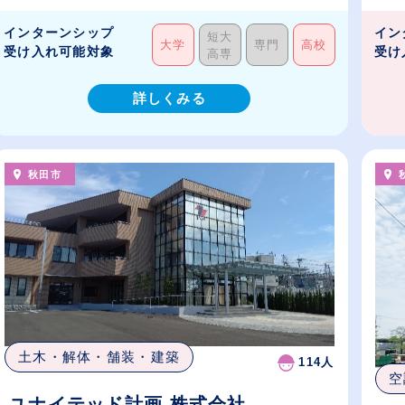
インターンシップ
イン
短大
大学
専門
高校
受け入れ可能対象
受け
高専
詳しくみる
秋田市
土木・解体・舗装・建築
114人
空
ユナイテッド計画 株式会社