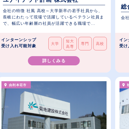
総
会社の特徴 社風 高校～大学新卒の若手社員から、
長岐にわたって現場で活躍しているベテラン社員ま
会
で、幅広い年齢層の社員が活躍できる職場で...
インターンシップ
イン
短大
大学
専門
高校
受け入れ可能対象
受け
高専
詳しくみる
由利本荘市