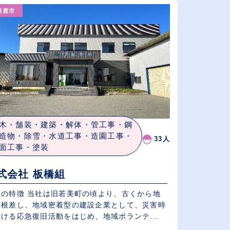
男鹿市
給与が高い順
（⾼卒の給与を基準）
従業員が多い順
木・舗装・建築・解体・管工事・鋼
造物・除雪・水道工事・造園工事・
33人
面工事・塗装
式会社 板橋組
社の特徴 当社は旧若美町の頃より、古くから地
に根差し、地域密着型の建設企業として、災害時
ける応急復旧活動をはじめ、地域ボランテ...