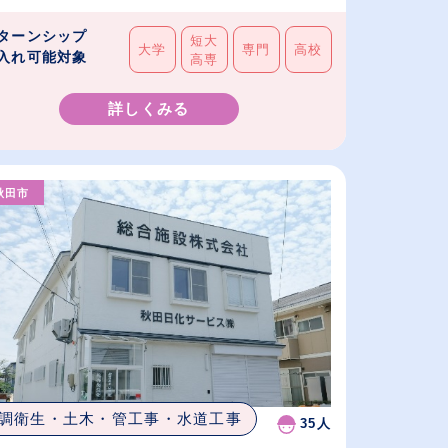
ターンシップ
短大
大学
専門
高校
入れ可能対象
高専
詳しくみる
秋田市
調衛生・土木・管工事・水道工事
35人