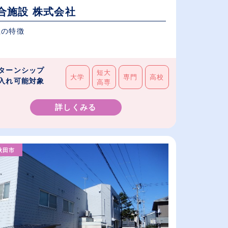
合施設 株式会社
社の特徴
ターンシップ
短大
大学
専門
高校
入れ可能対象
高専
詳しくみる
秋田市