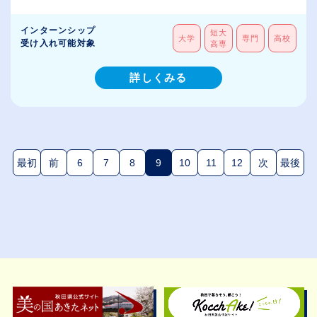
インターンシップ
短大
大学
専門
高校
受け入れ可能対象
高専
詳しくみる
最初
前
6
7
8
9
10
11
12
次
最後
(現在のページ)