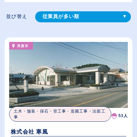
並び替え
従業員が多い順
登録⽇順
給与が高い順
男鹿市
（⾼卒の給与を基準）
休日数が多い順
土木・舗装・採石・管工事・造園工事・法面工
53人
事
株式会社 寒風