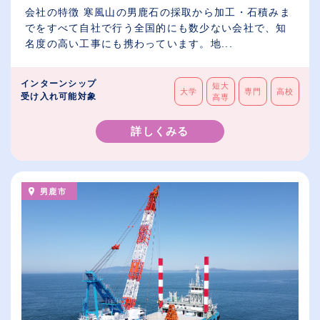
会社の特徴 寒風山の男鹿石の採取から加工・石積みま
でをすべて自社で行う全国的にも数少ない会社で、知
名度の高い工事にも携わっています。地...
インターンシップ
短大
大学
専門
高校
受け入れ可能対象
高専
詳しくみる
男鹿市