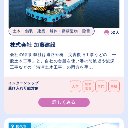
土木・舗装・建築・解体・鋼構造物・除雪
52人
株式会社 加藤建設
会社の特徴 弊社は道路や橋、災害復旧工事などの「一
般土木工事」と、自社の台船を使い港の防波堤や浚渫
工事などの「港湾土木工事」の両方を手...
インターンシップ
短大
大学
専門
高校
受け入れ可能対象
高専
詳しくみる
能代市