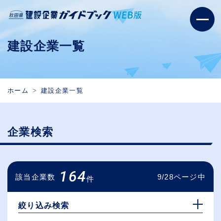
建設企業一覧
ホーム
建設企業一覧
企業検索
164
該当企業数
9/28ページ中
件
絞り込み検索