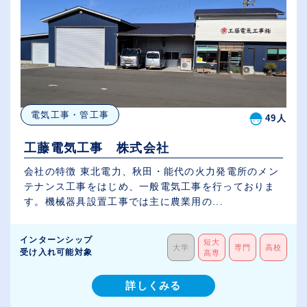
電気工事・管工事
49人
工藤電気工事 株式会社
会社の特徴 東北電力、秋田・能代の火力発電所のメン
テナンス工事をはじめ、一般電気工事を行っておりま
す。機械器具設置工事では主に農業用の...
インターンシップ
短大
大学
専門
高校
受け入れ可能対象
高専
詳しくみる