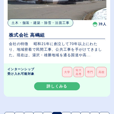
土木・舗装・建築・除雪・法面工事
39人
株式会社 高嶋組
会社の特徴 昭和21年に創立して70年以上にわた
り、地域密着で民間工事、公共工事を手がけてきまし
た。現在は、湯沢・雄勝地域を通る国道や高...
インターンシップ
短大
大学
専門
高校
受け入れ可能対象
高専
詳しくみる