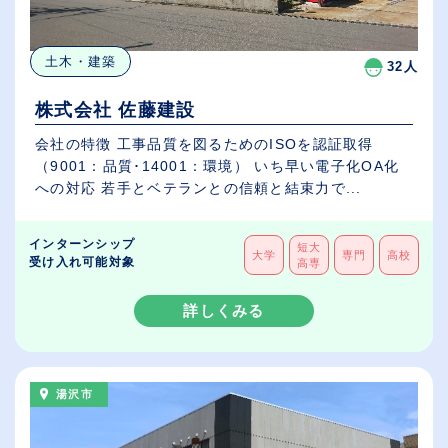
土木・建築
32人
株式会社 佐藤建設
会社の特徴 工事品質を図るためのISOを認証取得
（9001：品質･14001：環境） いち早い電子化OA化
への対応 若手とベテランとの信頼と結束力で...
インターンシップ
短大
大学
専門
高校
受け入れ可能対象
高専
詳しくみる
湯沢市