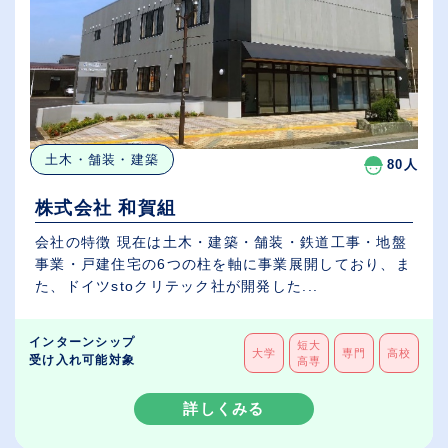
土木・舗装・建築
80人
株式会社 和賀組
会社の特徴 現在は土木・建築・舗装・鉄道工事・地盤
事業・戸建住宅の6つの柱を軸に事業展開しており、ま
た、ドイツstoクリテック社が開発した...
インターンシップ
短大
大学
専門
高校
受け入れ可能対象
高専
詳しくみる