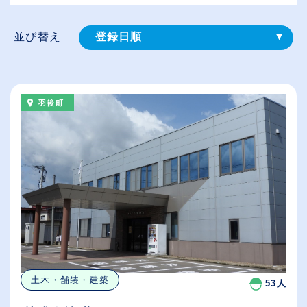
並び替え
登録⽇順
給与が高い順
（⾼卒の給与を基準）
羽後町
従業員が多い順
休日数が多い順
土木・舗装・建築
53人