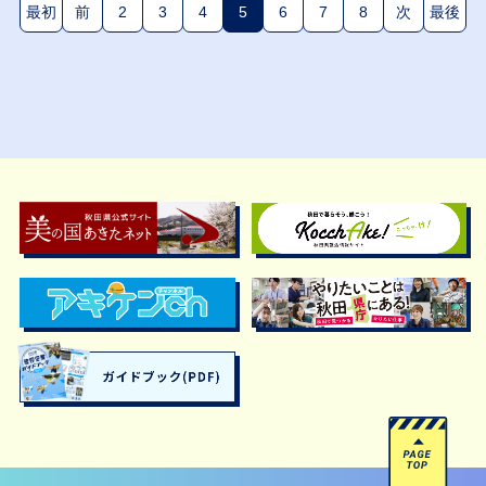
最初
前
2
3
4
5
6
7
8
次
最後
(現在のページ)