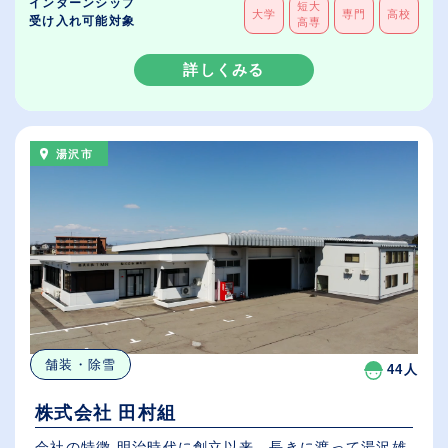
インターンシップ
短大
大学
専門
高校
受け入れ可能対象
高専
詳しくみる
湯沢市
舗装・除雪
44人
株式会社 田村組
会社の特徴 明治時代に創立以来、長きに渡って湯沢雄