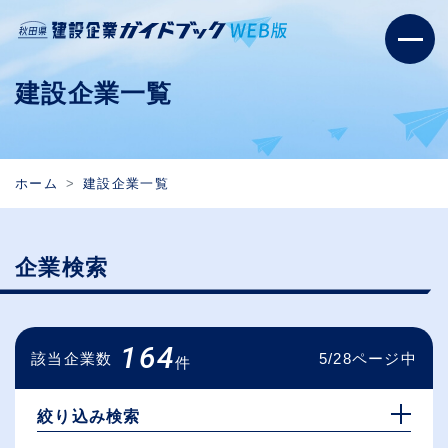
建設企業一覧
ホーム
建設企業一覧
企業検索
164
該当企業数
5/28ページ中
件
絞り込み検索