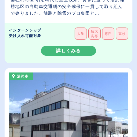
勝地区の自動車交通網の安全確保に一貫して取り組ん
で参りました。舗装と除雪のプロ集団と...
インターンシップ
短大
大学
専門
高校
受け入れ可能対象
高専
詳しくみる
湯沢市