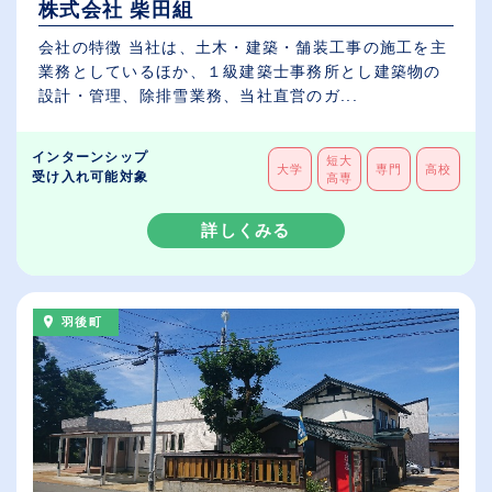
株式会社 柴田組
会社の特徴 当社は、土木・建築・舗装工事の施工を主
業務としているほか、１級建築士事務所とし建築物の
設計・管理、除排雪業務、当社直営のガ...
インターンシップ
短大
大学
専門
高校
受け入れ可能対象
高専
詳しくみる
羽後町