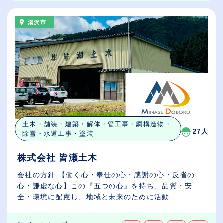
湯沢市
土木・舗装・建築・解体・管工事・鋼構造物・
27人
除雪・水道工事・塗装
株式会社 皆瀬土木
会社の方針 【働く心・奉仕の心・感謝の心・反省の
心・謙虚な心】この『五つの心』を持ち、品質・安
全・環境に配慮し、地域と未来のために活動...