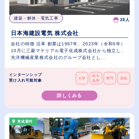
建築・解体・電気工事
28人
日本海建設電気 株式会社
会社の特徴 沿革 創業は1967年、2023年（令和5年）
10月に三菱マテリアル電子化成株式会社から独立し、
光洋機械産業株式会社のグループ会社とし...
インターンシップ
短大
大学
専門
高校
受け入れ可能対象
高専
詳しくみる
東成瀬村