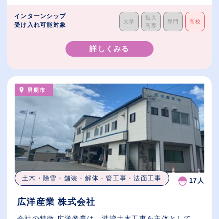
インターンシップ
短大
大学
専門
高校
受け入れ可能対象
高専
詳しくみる
男鹿市
土木・除雪・舗装・解体・管工事・法面工事
17人
広洋産業 株式会社
会社の特徴 広洋産業は、港湾土木工事を主体として、