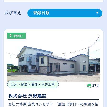
並び替え
登録⽇順
給与が高い順
（⾼卒の給与を基準）
美郷町
従業員が多い順
休日数が多い順
土木・舗装・解体・水道工事
27人
株式会社 沢野建設
会社の特徴 企業コンセプト 『建設は明日への希望を拓