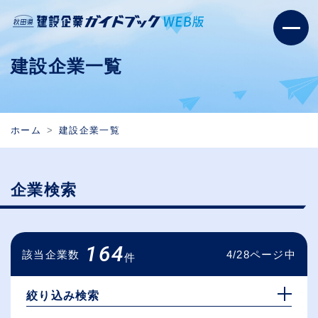
建設企業一覧
ホーム
建設企業一覧
企業検索
164
該当企業数
4/28ページ中
件
絞り込み検索