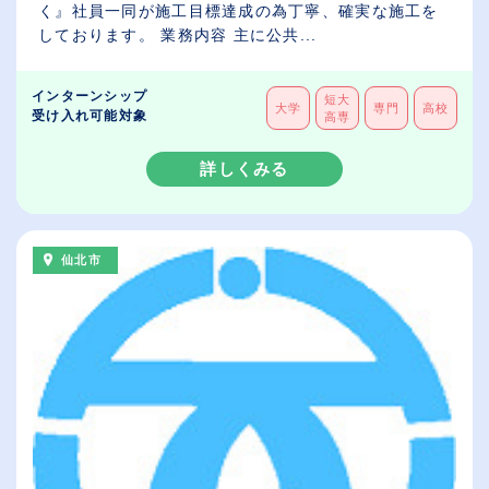
く』社員一同が施工目標達成の為丁寧、確実な施工を
しております。 業務内容 主に公共...
インターンシップ
短大
大学
専門
高校
受け入れ可能対象
高専
詳しくみる
仙北市