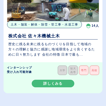
土木・舗装・解体・除雪・管工事・水道工事
14人
株式会社 佐々木機械土木
歴史に残る未来に残るものづくりを目指して地域の
方々の理解と協力に感謝し地域環境をより良くするた
めに日々努力します 会社の特徴 日本で最も...
インターンシップ
短大
大学
専門
高校
受け入れ可能対象
高専
詳しくみる