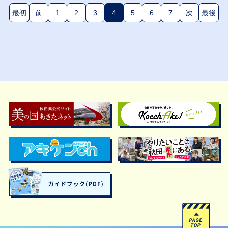
最初
前
1
2
3
4
5
6
7
次
最後
(現在のページ)