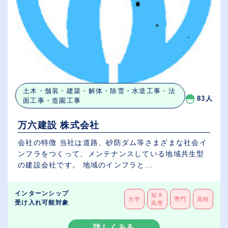
土木・舗装・建築・解体・除雪・水道工事・法
83人
面工事・造園工事
万六建設 株式会社
会社の特徴 当社は道路、砂防ダム等さまざまな社会イ
ンフラをつくって、メンテナンスしている地域共生型
の建設会社です。 地域のインフラと...
インターンシップ
短大
大学
専門
高校
受け入れ可能対象
高専
詳しくみる