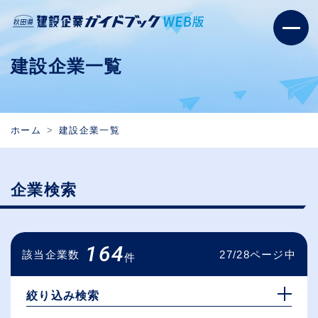
建設企業一覧
ホーム
建設企業一覧
企業検索
164
該当企業数
27/28ページ中
件
絞り込み検索