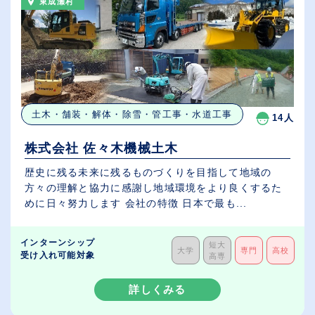
東成瀬村
土木・舗装・解体・除雪・管工事・水道工事
14人
株式会社 佐々木機械土木
歴史に残る未来に残るものづくりを目指して地域の
方々の理解と協力に感謝し地域環境をより良くするた
めに日々努力します 会社の特徴 日本で最も...
インターンシップ
短大
大学
専門
高校
受け入れ可能対象
高専
詳しくみる