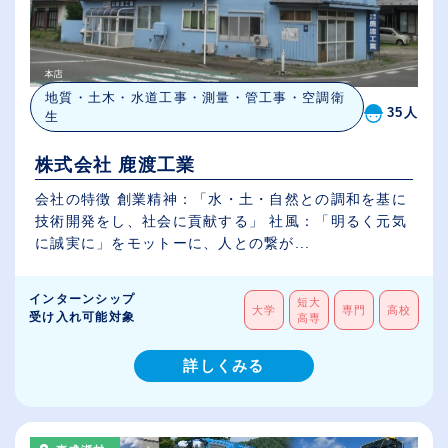
地質・土木・水道工事・測量・管工事・空調衛
35人
生
株式会社 鹿渡工業
会社の特徴 創業精神：「水・土・自然との調和を基に
技術開発をし、社会に貢献する」 社風：「明るく元気
に誠実に」をモットーに、人との繋が...
インターンシップ
短大
大学
専門
高校
受け入れ可能対象
高専
詳しくみる