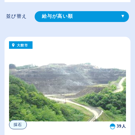
並び替え
給与が高い順
登録⽇順
従業員が多い順
大館市
休日数が多い順
採石
39人