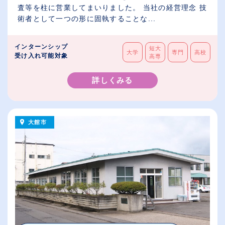
査等を柱に営業してまいりました。 当社の経営理念 技
術者として一つの形に固執することな...
インターンシップ
短大
大学
専門
高校
受け入れ可能対象
高専
詳しくみる
大館市