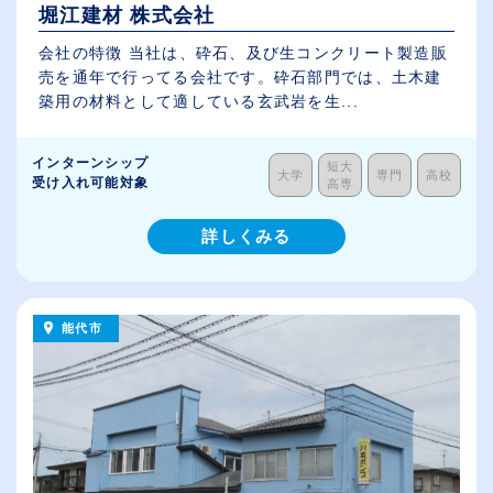
堀江建材 株式会社
会社の特徴 当社は、砕石、及び生コンクリート製造販
売を通年で行ってる会社です。砕石部門では、土木建
築用の材料として適している玄武岩を生...
インターンシップ
短大
大学
専門
高校
受け入れ可能対象
高専
詳しくみる
能代市