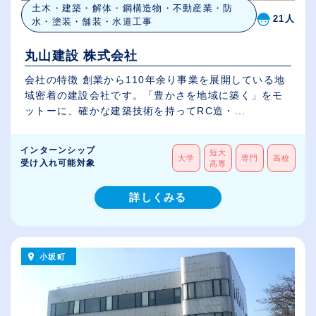
土木・建築・解体・鋼構造物・不動産業・防
21人
水・塗装・舗装・水道工事
丸山建設 株式会社
会社の特徴 創業から110年余り事業を展開している地
域密着の建設会社です。「豊かさを地域に築く」をモ
ットーに、確かな建築技術を持ってRC造・...
インターンシップ
短大
大学
専門
高校
受け入れ可能対象
高専
詳しくみる
小坂町