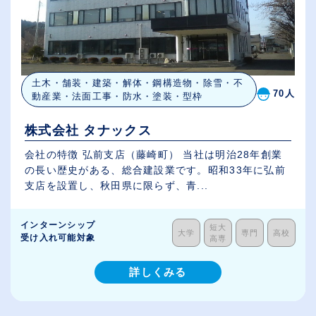
土木・舗装・建築・解体・鋼構造物・除雪・不
70人
動産業・法面工事・防水・塗装・型枠
株式会社 タナックス
会社の特徴 弘前支店（藤崎町） 当社は明治28年創業
の長い歴史がある、総合建設業です。昭和33年に弘前
支店を設置し、秋田県に限らず、青...
インターンシップ
短大
大学
専門
高校
受け入れ可能対象
高専
詳しくみる