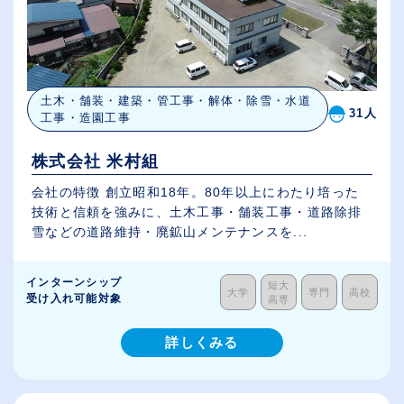
土木・舗装・建築・管工事・解体・除雪・水道
31人
工事・造園工事
株式会社 米村組
会社の特徴 創立昭和18年。80年以上にわたり培った
技術と信頼を強みに、土木工事・舗装工事・道路除排
雪などの道路維持・廃鉱山メンテナンスを...
インターンシップ
短大
大学
専門
高校
受け入れ可能対象
高専
詳しくみる