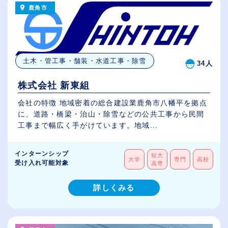
鹿角市
土木・管工事・舗装・水道工事・除雪
34人
株式会社 新東組
会社の特徴 地域密着の総合建設業鹿角市八幡平を拠点
に、道路・橋梁・治山・除雪などの公共工事から民間
工事まで幅広く手がけています。地域...
インターンシップ
短大
大学
専門
高校
受け入れ可能対象
高専
詳しくみる