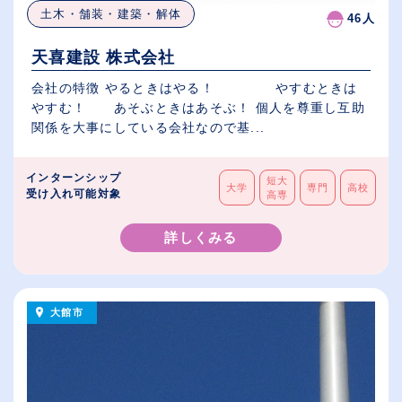
土木・舗装・建築・解体
46人
天喜建設 株式会社
会社の特徴 やるときはやる！ やすむときは
やすむ！ あそぶときはあそぶ！ 個人を尊重し互助
関係を大事にしている会社なので基...
インターンシップ
短大
大学
専門
高校
受け入れ可能対象
高専
詳しくみる
大館市