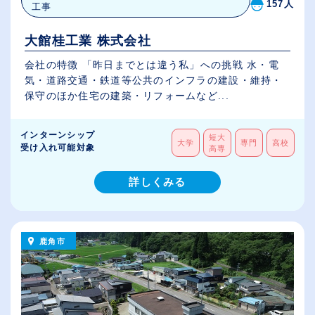
157人
工事
大館桂工業 株式会社
会社の特徴 「昨日までとは違う私」への挑戦 水・電
気・道路交通・鉄道等公共のインフラの建設・維持・
保守のほか住宅の建築・リフォームなど...
インターンシップ
短大
大学
専門
高校
受け入れ可能対象
高専
詳しくみる
鹿角市