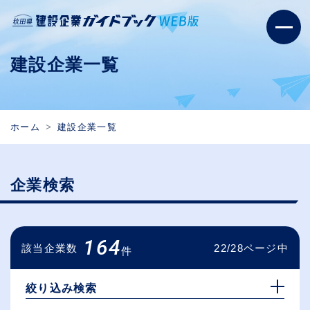
建設企業一覧
ホーム
建設企業一覧
企業検索
164
該当企業数
22/28ページ中
件
絞り込み検索