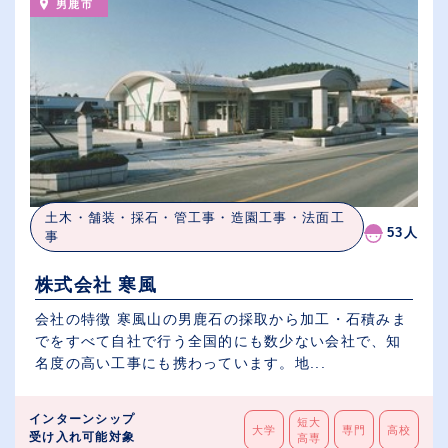
男鹿市
土木・舗装・採石・管工事・造園工事・法面工
53人
事
株式会社 寒風
会社の特徴 寒風山の男鹿石の採取から加工・石積みま
でをすべて自社で行う全国的にも数少ない会社で、知
名度の高い工事にも携わっています。地...
インターンシップ
短大
大学
専門
高校
受け入れ可能対象
高専