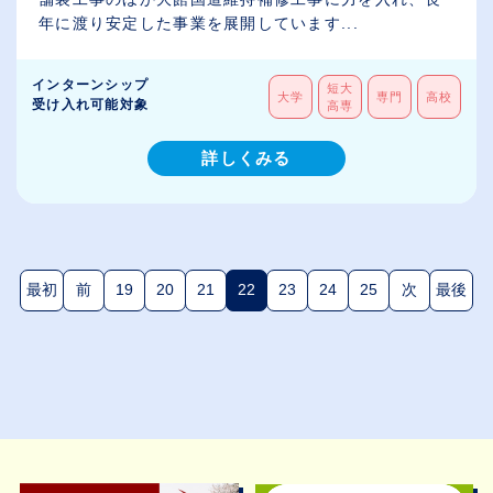
年に渡り安定した事業を展開しています...
インターンシップ
短大
大学
専門
高校
受け入れ可能対象
高専
詳しくみる
最初
前
19
20
21
22
23
24
25
次
最後
(現在のページ)