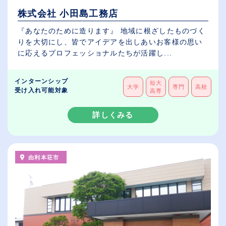
株式会社 小田島工務店
『あなたのために造ります』 地域に根ざしたものづく
りを大切にし、皆でアイデアを出しあいお客様の思い
に応えるプロフェッショナルたちが活躍し...
インターンシップ
短大
大学
専門
高校
受け入れ可能対象
高専
詳しくみる
由利本荘市