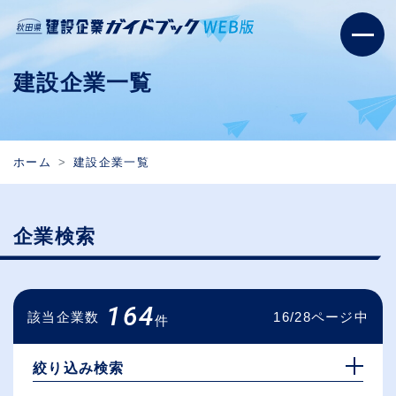
建設企業一覧
ホーム
建設企業一覧
企業検索
164
該当企業数
16/28ページ中
件
絞り込み検索