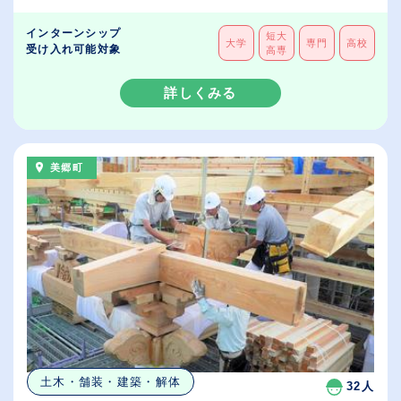
インターンシップ
短大
大学
専門
高校
受け入れ可能対象
高専
詳しくみる
美郷町
土木・舗装・建築・解体
32人