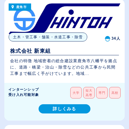
鹿角市
土木・管工事・舗装・水道工事・除雪
34人
株式会社 新東組
会社の特徴 地域密着の総合建設業鹿角市八幡平を拠点
に、道路・橋梁・治山・除雪などの公共工事から民間
工事まで幅広く手がけています。地域...
インターンシップ
短大
大学
専門
高校
受け入れ可能対象
高専
詳しくみる