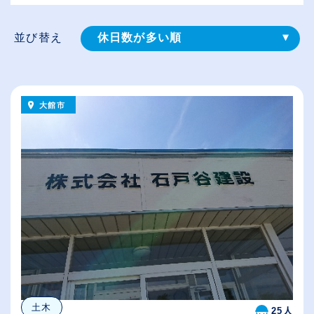
並び替え
休日数が多い順
登録⽇順
給与が高い順
大館市
（⾼卒の給与を基準）
従業員が多い順
土木
25人