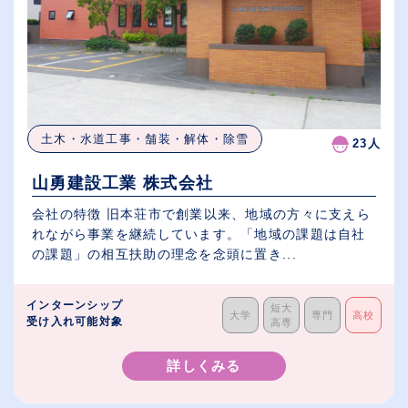
土木・水道工事・舗装・解体・除雪
23人
山勇建設工業 株式会社
会社の特徴 旧本荘市で創業以来、地域の方々に支えら
れながら事業を継続しています。「地域の課題は自社
の課題」の相互扶助の理念を念頭に置き...
インターンシップ
短大
大学
専門
高校
受け入れ可能対象
高専
詳しくみる