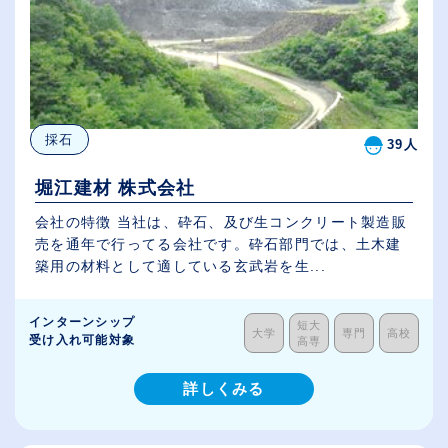
採石
39人
堀江建材 株式会社
会社の特徴 当社は、砕石、及び生コンクリート製造販
売を通年で行ってる会社です。砕石部門では、土木建
築用の材料として適している玄武岩を生...
インターンシップ
短大
大学
専門
高校
受け入れ可能対象
高専
詳しくみる