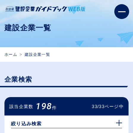
建設企業一覧
ホーム
建設企業一覧
企業検索
198
該当企業数
33/33ページ中
件
絞り込み検索