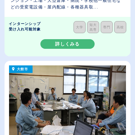
ンション・工場・大型倉庫・病院・学校他一般住宅な
どの受変電設備・屋内配線・各種器具取...
インターンシップ
短大
大学
専門
高校
受け入れ可能対象
高専
詳しくみる
大館市