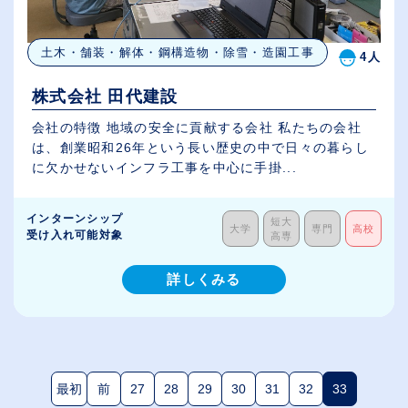
土木・舗装・解体・鋼構造物・除雪・造園工事
4人
株式会社 田代建設
会社の特徴 地域の安全に貢献する会社 私たちの会社
は、創業昭和26年という長い歴史の中で日々の暮らし
に欠かせないインフラ工事を中心に手掛...
インターンシップ
短大
大学
専門
高校
受け入れ可能対象
高専
詳しくみる
最初
前
27
28
29
30
31
32
33
(現在のペー