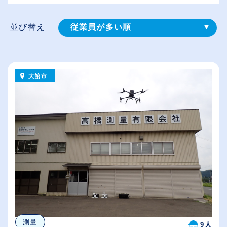
並び替え
従業員が多い順
登録⽇順
給与が高い順
大館市
（⾼卒の給与を基準）
休日数が多い順
測量
9人