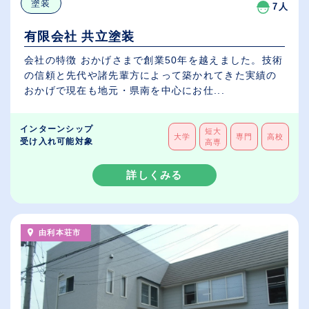
塗装
7人
有限会社 共立塗装
会社の特徴 おかげさまで創業50年を越えました。技術
の信頼と先代や諸先輩方によって築かれてきた実績の
おかげで現在も地元・県南を中心にお仕...
インターンシップ
短大
大学
専門
高校
受け入れ可能対象
高専
詳しくみる
由利本荘市