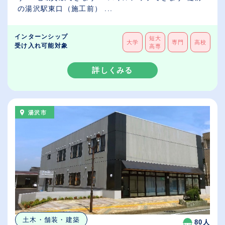
の湯沢駅東口（施工前） ...
インターンシップ
短大
大学
専門
高校
受け入れ可能対象
高専
詳しくみる
湯沢市
土木・舗装・建築
80人