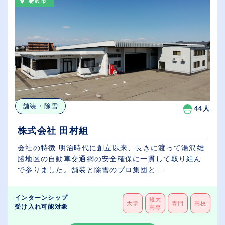
湯沢市
舗装・除雪
44人
株式会社 田村組
会社の特徴 明治時代に創立以来、長きに渡って湯沢雄
勝地区の自動車交通網の安全確保に一貫して取り組ん
で参りました。舗装と除雪のプロ集団と...
インターンシップ
短大
大学
専門
高校
受け入れ可能対象
高専