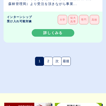
森林管理局）より受注を頂きながら事業...
インターンシップ
短大
大学
専門
高校
受け入れ可能対象
高専
詳しくみる
1
2
次
最後
(現在のページ)