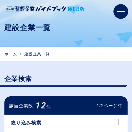
建設企業一覧
ホーム
建設企業一覧
企業検索
12
該当企業数
1/2ページ中
件
絞り込み検索