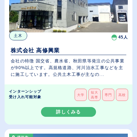
土木
45人
株式会社 高修興業
会社の特徴 国交省、農水省、秋田県等発注の公共事業
が90%以上です。高規格道路、河川治水工事などを主
に施工しています。公共土木工事が主なの...
インターンシップ
短大
大学
専門
高校
受け入れ可能対象
高専
詳しくみる