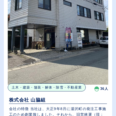
土木・建築・舗装・解体・除雪・不動産業
36人
株式会社 山脇組
会社の特徴 当社は、大正9年8月に湯沢町の発注工事施
工のため創業致しました。それから、旧営林署（現：