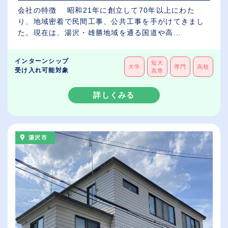
会社の特徴 昭和21年に創立して70年以上にわた
り、地域密着で民間工事、公共工事を手がけてきまし
た。現在は、湯沢・雄勝地域を通る国道や高...
インターンシップ
短大
大学
専門
高校
受け入れ可能対象
高専
詳しくみる
湯沢市