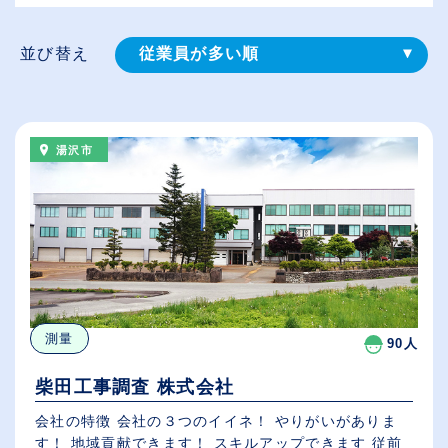
並び替え
従業員が多い順
登録⽇順
給与が高い順
湯沢市
（⾼卒の給与を基準）
休日数が多い順
測量
90人
柴田工事調査 株式会社
会社の特徴 会社の３つのイイネ！ やりがいがありま
す！ 地域貢献できます！ スキルアップできます 従前