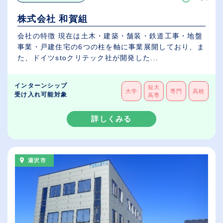
株式会社 和賀組
会社の特徴 現在は土木・建築・舗装・鉄道工事・地盤
事業・戸建住宅の6つの柱を軸に事業展開しており、ま
た、ドイツstoクリテック社が開発した...
インターンシップ
短大
大学
専門
高校
受け入れ可能対象
高専
詳しくみる
湯沢市