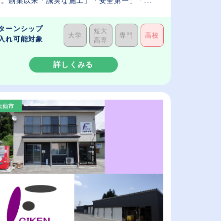
。創業以来「誠実な施工」「安全第一」「...
ターンシップ
短大
大学
専門
高校
入れ可能対象
高専
詳しくみる
大仙市