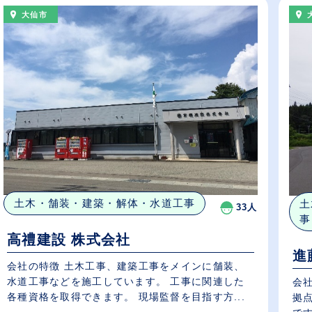
大仙市
土木・舗装・建築・解体・水道工事
土
33人
事
高禮建設 株式会社
進
会社の特徴 土木工事、建築工事をメインに舗装、
水道工事などを施工しています。 工事に関連した
会
各種資格を取得できます。 現場監督を目指す方...
拠