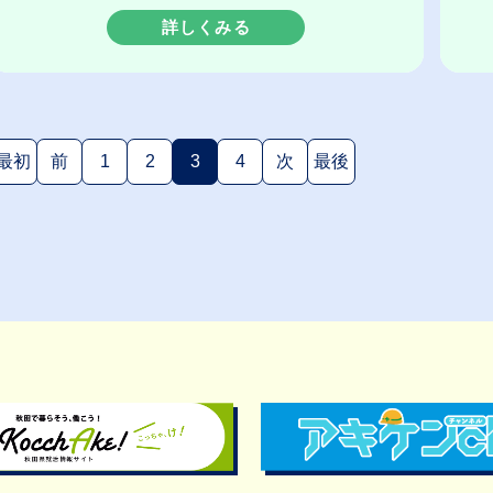
詳しくみる
最初
前
1
2
3
4
次
最後
(現在のページ)