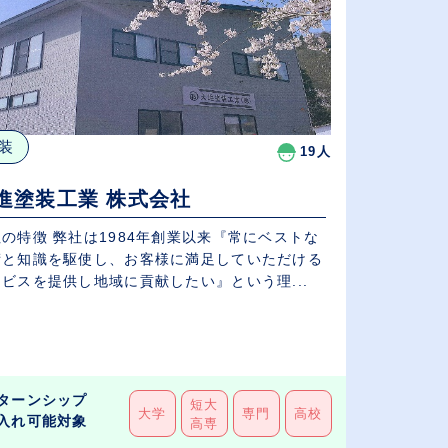
装
19人
進塗装工業 株式会社
の特徴 弊社は1984年創業以来『常にベストな
術と知識を駆使し、お客様に満足していただける
ビスを提供し地域に貢献したい』という理...
ターンシップ
短大
大学
専門
高校
入れ可能対象
高専