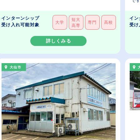
です
インターンシップ
イン
短大
大学
専門
高校
受け入れ可能対象
受け
高専
詳しくみる
大仙市