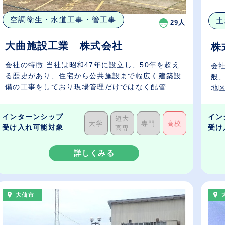
空調衛生・水道工事・管工事
土
29人
大曲施設工業 株式会社
株
会社の特徴 当社は昭和47年に設立し、50年を超え
会
る歴史があり、住宅から公共施設まで幅広く建築設
般、
備の工事をしており現場管理だけではなく配管...
インターンシップ
イン
短大
大学
専門
高校
受け入れ可能対象
受け
高専
詳しくみる
大仙市