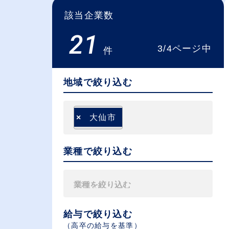
該当企業数
21
3/4ページ中
件
地域で絞り込む
×
大仙市
業種で絞り込む
給与で絞り込む
（⾼卒の給与を基準）