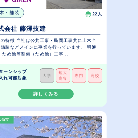
木・舗装
22人
式会社 藤澤技建
社の特徴 当社は公共工事・民間工事共に土木全
舗装などメインに事業を行っています。 明通
地区 ため池等整備（ため池）工事 ...
ターンシップ
短大
大学
専門
高校
入れ可能対象
高専
詳しくみる
大仙市