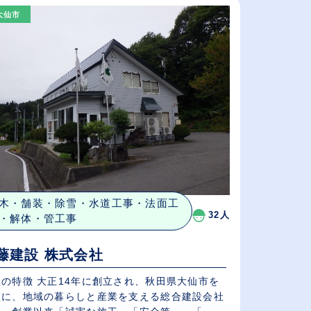
大仙市
給与が高い順
（⾼卒の給与を基準）
休日数が多い順
木・舗装・除雪・水道工事・法面工
32人
・解体・管工事
藤建設 株式会社
社の特徴 大正14年に創立され、秋田県大仙市を
点に、地域の暮らしと産業を支える総合建設会社