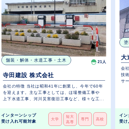
塗
大
舗装・解体・水道工事・土木
21人
会社
寺田建設 株式会社
技
サー
会社の特徴 当社は昭和41年に創業し、今年で60年
を迎えます。主な工事としては、ほ場整備工事や
上下水道工事、河川災害復旧工事など、様々な工...
インターンシップ
イン
短大
大学
専門
高校
受け入れ可能対象
受け
高専