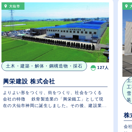
大仙市
土木・建築・解体・鋼構造物・採石
127人
土
興栄建設 株式会社
工
よりよい形をつくり、街をつくり、社会をつくる
雪
会社の特徴 鉄骨製造業の「興栄鐵工」として現
装
在の大仙市神岡に誕生しました。その後、建設業...
株
会社の特徴 創業