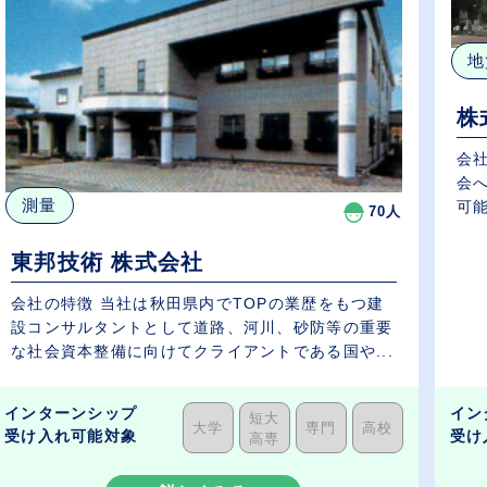
地
株
会
会
測量
可能
70人
東邦技術 株式会社
会社の特徴 当社は秋田県内でTOPの業歴をもつ建
設コンサルタントとして道路、河川、砂防等の重要
な社会資本整備に向けてクライアントである国や...
インターンシップ
イン
短大
大学
専門
高校
受け入れ可能対象
受け
高専