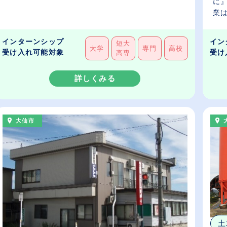
に
業は
インターンシップ
イン
短大
大学
専門
高校
受け入れ可能対象
受け
高専
詳しくみる
大仙市
土