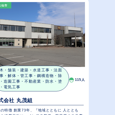
大仙市
給与が高い順
（⾼卒の給与を基準）
休日数が多い順
木・舗装・建築・水道工事・法面
事・解体・管工事・鋼構造物・除
115人
・造園工事・不動産業・防水・塗
・電気工事
式会社 丸茂組
73年、『地域とともに 人ととも