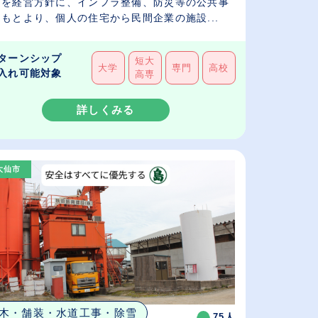
』を経営方針に、インフラ整備、防災等の公共事
もとより、個人の住宅から民間企業の施設...
ターンシップ
短大
大学
専門
高校
入れ可能対象
高専
詳しくみる
大仙市
木・舗装・水道工事・除雪
75人