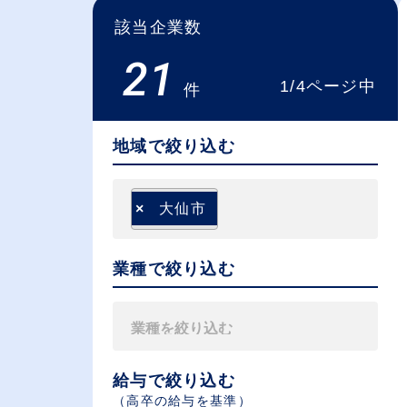
該当企業数
21
1/4ページ中
件
地域で絞り込む
×
大仙市
業種で絞り込む
給与で絞り込む
（⾼卒の給与を基準）