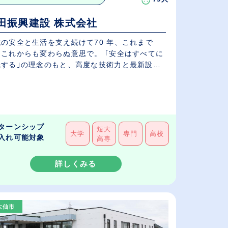
田振興建設 株式会社
域の安全と生活を支え続けて70 年、これまで
、これからも変わらぬ意思で。 ｢安全はすべてに
先する｣の理念のもと、高度な技術力と最新設備
.
ターンシップ
短大
大学
専門
高校
入れ可能対象
高専
詳しくみる
大仙市