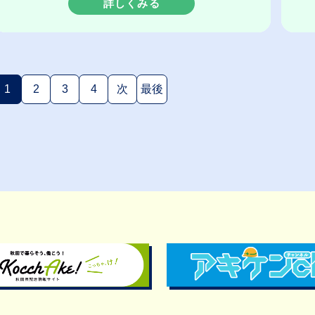
詳しくみる
1
2
3
4
次
最後
(現在のページ)