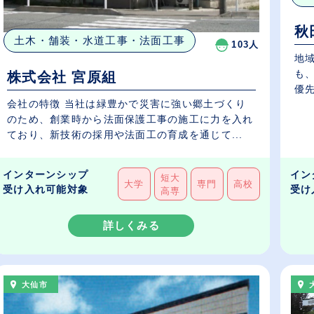
秋
土木・舗装・水道工事・法面工事
103人
地
も
株式会社 宮原組
優
会社の特徴 当社は緑豊かで災害に強い郷土づくり
の..
のため、創業時から法面保護工事の施工に力を入れ
ており、新技術の採用や法面工の育成を通じて...
インターンシップ
イン
短大
大学
専門
高校
受け入れ可能対象
受け
高専
詳しくみる
大仙市