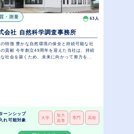
質・測量
63人
式会社 自然科学調査事務所
社の特徴 豊かな自然環境の保全と持続可能な社
への貢献 今年創立49周年を迎えた当社は、持続
な社会を築くため、未来に向かって努力を...
ターンシップ
短大
大学
専門
高校
入れ可能対象
高専