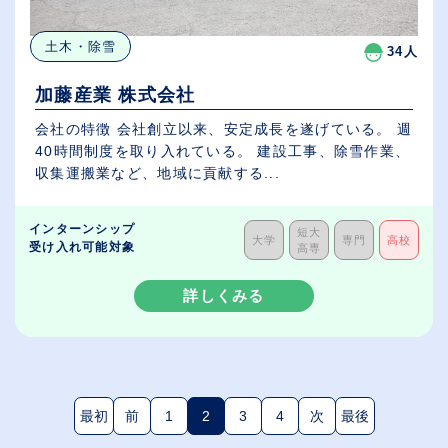
土木・除雪
34人
加藤産業 株式会社
会社の特徴 会社創立以来、安定成長を遂げている。 週
40時間制度を取り入れている。 建設工事、除雪作業、
収集運搬業など、地域に貢献する...
インターンシップ
短大
大学
専門
高校
受け入れ可能対象
高専
詳しくみる
最初
前
1
2
3
4
次
最後
(現在のページ)