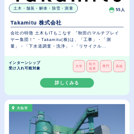
土木・舗装・解体・除雪・測量
55人
Takamitu 株式会社
会社の特徴 土木もITもこなす ”秋田のマルチプレイ
ヤー集団！” ・Takamitu(株)は、「工事」・「測
量」・「下水道調査・洗浄」・「リサイクル...
インターンシップ
短大
大学
専門
高校
受け入れ可能対象
高専
詳しくみる
大仙市