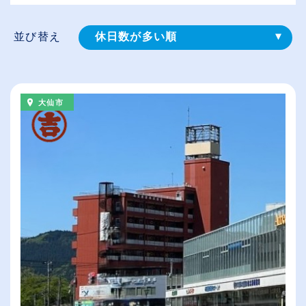
並び替え
休日数が多い順
登録⽇順
給与が高い順
大仙市
（⾼卒の給与を基準）
従業員が多い順