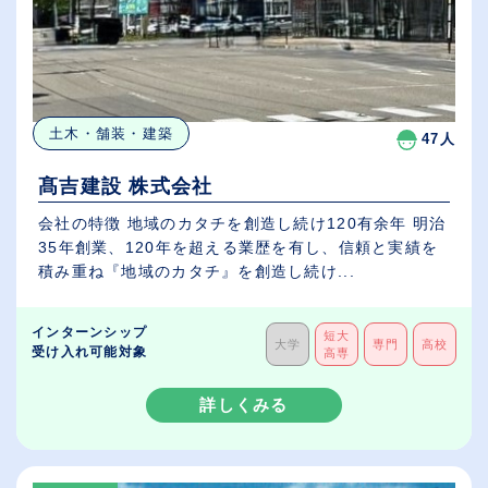
土木・舗装・建築
47人
髙吉建設 株式会社
会社の特徴 地域のカタチを創造し続け120有余年 明治
35年創業、120年を超える業歴を有し、信頼と実績を
積み重ね『地域のカタチ』を創造し続け...
インターンシップ
短大
大学
専門
高校
受け入れ可能対象
高専
詳しくみる