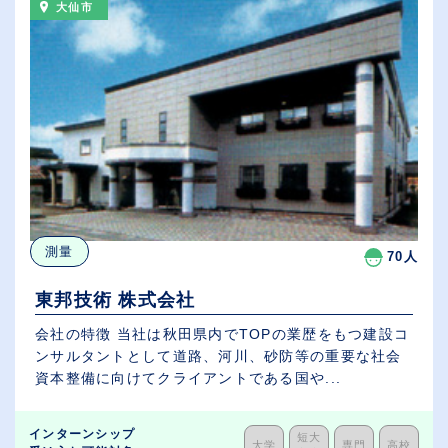
大仙市
測量
70人
東邦技術 株式会社
会社の特徴 当社は秋田県内でTOPの業歴をもつ建設コ
ンサルタントとして道路、河川、砂防等の重要な社会
資本整備に向けてクライアントである国や...
インターンシップ
短大
大学
専門
高校