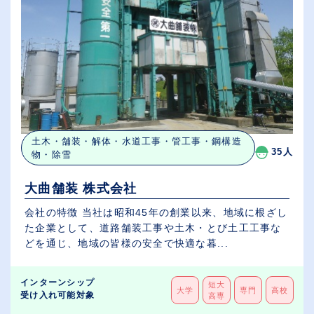
土木・舗装・解体・水道工事・管工事・鋼構造
35人
物・除雪
大曲舗装 株式会社
会社の特徴 当社は昭和45年の創業以来、地域に根ざし
た企業として、道路舗装工事や土木・とび土工工事な
どを通じ、地域の皆様の安全で快適な暮...
インターンシップ
短大
大学
専門
高校
受け入れ可能対象
高専