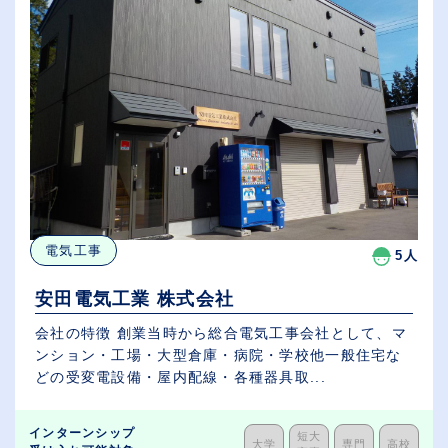
電気工事
5人
安田電気工業 株式会社
会社の特徴 創業当時から総合電気工事会社として、マ
ンション・工場・大型倉庫・病院・学校他一般住宅な
どの受変電設備・屋内配線・各種器具取...
インターンシップ
短大
大学
専門
高校