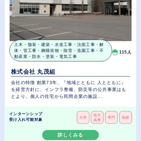
土木・舗装・建築・水道工事・法面工事・解
体・管工事・鋼構造物・除雪・造園工事・不
115人
動産業・防水・塗装・電気工事
株式会社 丸茂組
会社の特徴 創業73年、『地域とともに 人とともに』
を経営方針に、インフラ整備、防災等の公共事業はも
とより、個人の住宅から民間企業の施設...
インターンシップ
短大
大学
専門
高校
受け入れ可能対象
高専
詳しくみる