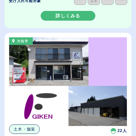
受け入れ可能対象
高専
詳しくみる
大仙市
土木・舗装
22人