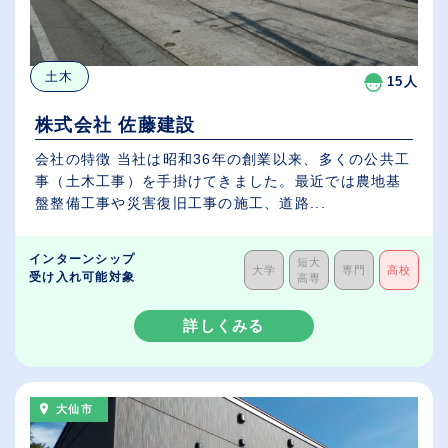
土木
15人
株式会社 佐藤建設
会社の特徴 当社は昭和36年の創業以来、多くの公共工
事（土木工事）を手掛けてきました。最近では農地基
盤整備工事や災害復旧工事の施工、道路...
インターンシップ
短大
大学
専門
高校
受け入れ可能対象
高専
詳しくみる
大仙市