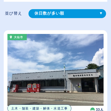
並び替え
休日数が多い順
登録⽇順
給与が高い順
大仙市
（⾼卒の給与を基準）
従業員が多い順
土木・舗装・建築・解体・水道工事
33人