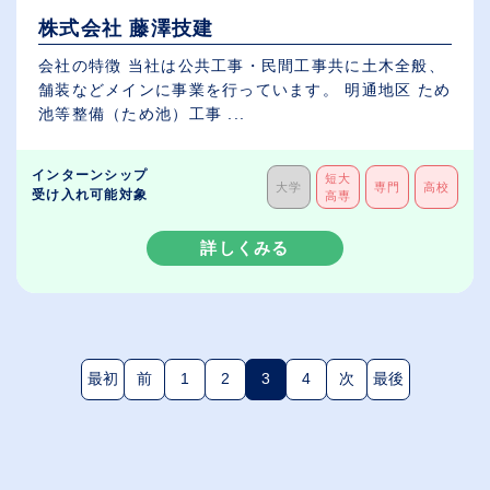
株式会社 藤澤技建
会社の特徴 当社は公共工事・民間工事共に土木全般、
舗装などメインに事業を行っています。 明通地区 ため
池等整備（ため池）工事 ...
インターンシップ
短大
大学
専門
高校
受け入れ可能対象
高専
詳しくみる
最初
前
1
2
3
4
次
最後
(現在のページ)