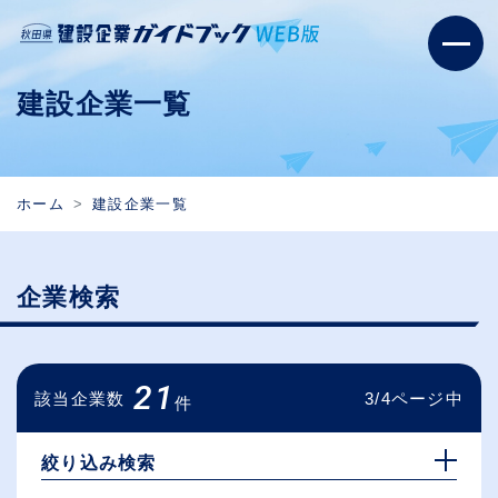
建設企業一覧
ホーム
建設企業一覧
企業検索
21
該当企業数
3/4ページ中
件
絞り込み検索