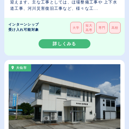
迎えます。主な工事としては、ほ場整備工事や 上下水
道工事、河川災害復旧工事など、様々な工...
インターンシップ
短大
大学
専門
高校
受け入れ可能対象
高専
詳しくみる
大仙市