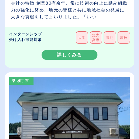
会社の特徴 創業80有余年、常に技術の向上に励み組織
力の強化に努め、地元の皆様と共に地域社会の発展に
大きな貢献をしてまいりました。「いつ...
インターンシップ
短大
大学
専門
高校
受け入れ可能対象
高専
詳しくみる
横手市