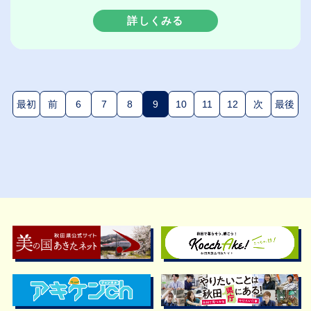
詳しくみる
最初
前
6
7
8
9
10
11
12
次
最後
(現在のページ)