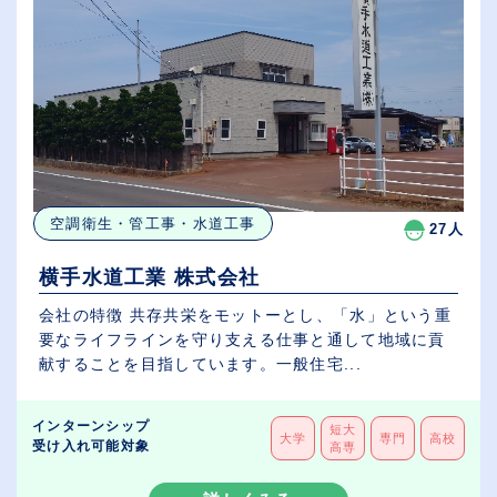
空調衛生・管工事・水道工事
27人
横手水道工業 株式会社
会社の特徴 共存共栄をモットーとし、「水」という重
要なライフラインを守り支える仕事と通して地域に貢
献することを目指しています。一般住宅...
インターンシップ
短大
大学
専門
高校
受け入れ可能対象
高専