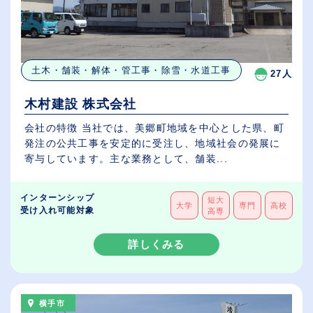
土木・舗装・解体・管工事・除雪・水道工事
27人
木村建設 株式会社
会社の特徴 当社では、美郷町地域を中心とした県、町
発注の公共工事を安定的に受注し、地域社会の発展に
寄与しています。主な業務として、舗装...
インターンシップ
短大
大学
専門
高校
受け入れ可能対象
高専
詳しくみる
横手市