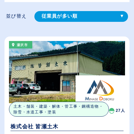
並び替え
従業員が多い順
登録⽇順
給与が高い順
湯沢市
（⾼卒の給与を基準）
休日数が多い順
土木・舗装・建築・解体・管工事・鋼構造物・
27人
除雪・水道工事・塗装
株式会社 皆瀬土木