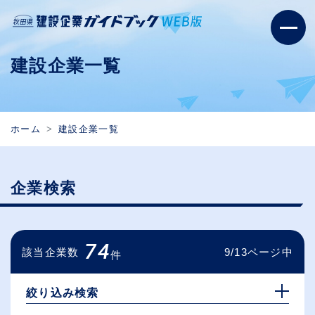
建設企業一覧
ホーム
建設企業一覧
企業検索
74
該当企業数
9/13ページ中
件
絞り込み検索