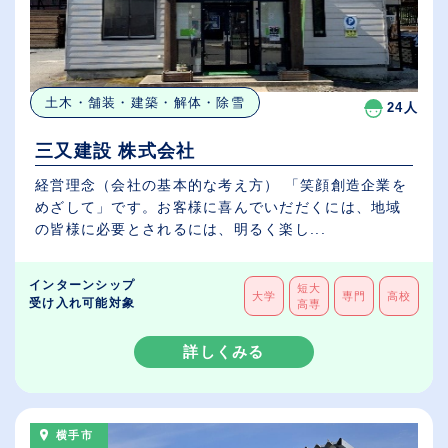
土木・舗装・建築・解体・除雪
24人
三又建設 株式会社
経営理念（会社の基本的な考え方） 「笑顔創造企業を
めざして」です。お客様に喜んでいだだくには、地域
の皆様に必要とされるには、明るく楽し...
インターンシップ
短大
大学
専門
高校
受け入れ可能対象
高専
詳しくみる
横手市