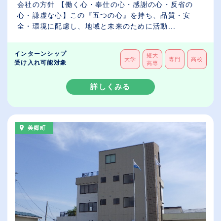
会社の方針 【働く心・奉仕の心・感謝の心・反省の
心・謙虚な心】この『五つの心』を持ち、品質・安
全・環境に配慮し、地域と未来のために活動...
インターンシップ
短大
大学
専門
高校
受け入れ可能対象
高専
詳しくみる
美郷町