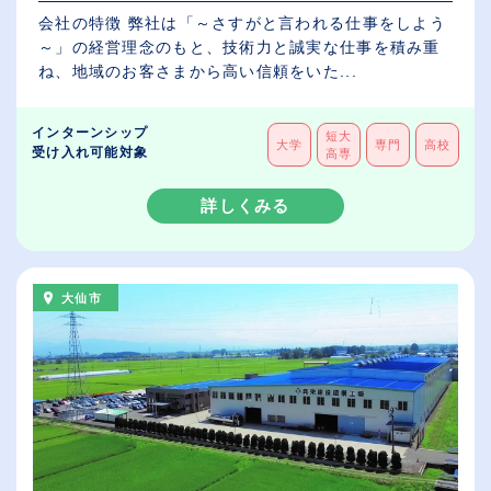
会社の特徴 弊社は「～さすがと言われる仕事をしよう
～」の経営理念のもと、技術力と誠実な仕事を積み重
ね、地域のお客さまから高い信頼をいた...
インターンシップ
短大
大学
専門
高校
受け入れ可能対象
高専
詳しくみる
大仙市