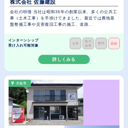
株式会社 佐藤建設
会社の特徴 当社は昭和36年の創業以来、多くの公共工
事（土木工事）を手掛けてきました。最近では農地基
盤整備工事や災害復旧工事の施工、道路...
インターンシップ
短大
大学
専門
高校
受け入れ可能対象
高専
詳しくみる
大仙市