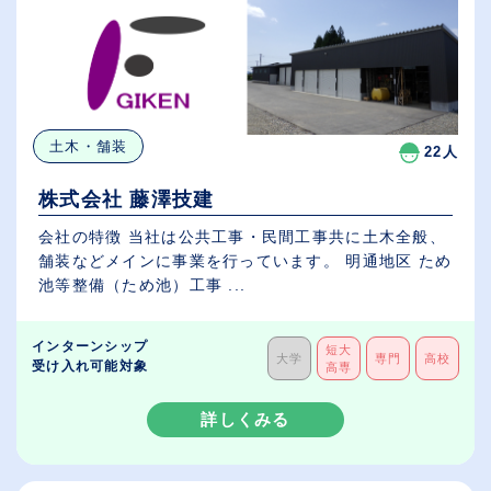
土木・舗装
22人
株式会社 藤澤技建
会社の特徴 当社は公共工事・民間工事共に土木全般、
舗装などメインに事業を行っています。 明通地区 ため
池等整備（ため池）工事 ...
インターンシップ
短大
大学
専門
高校
受け入れ可能対象
高専
詳しくみる