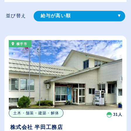
並び替え
給与が高い順
登録⽇順
従業員が多い順
横手市
休日数が多い順
土木・舗装・建築・解体
31人
株式会社 半田工務店