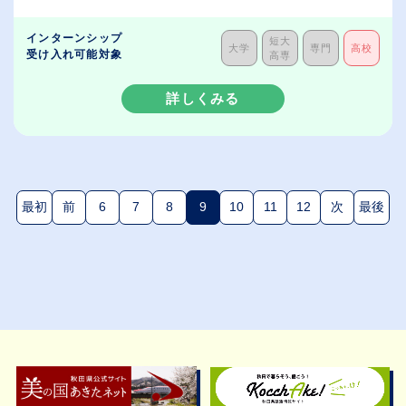
インターンシップ
短大
大学
専門
高校
受け入れ可能対象
高専
詳しくみる
最初
前
6
7
8
9
10
11
12
次
最後
(現在のページ)