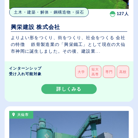
土木・建築・解体・鋼構造物・採石
127人
興栄建設 株式会社
よりよい形をつくり、街をつくり、社会をつくる 会社
の特徴 鉄骨製造業の「興栄鐵工」として現在の大仙
市神岡に誕生しました。その後、建設業...
インターンシップ
短大
大学
専門
高校
受け入れ可能対象
高専
詳しくみる
大仙市