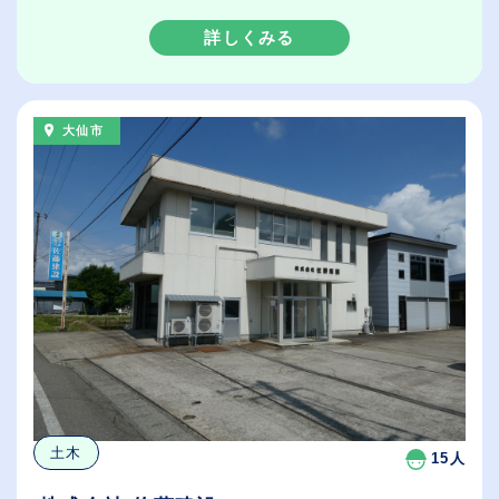
詳しくみる
大仙市
土木
15人