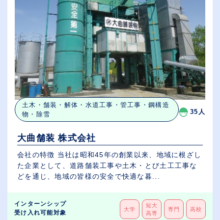
土木・舗装・解体・水道工事・管工事・鋼構造
35人
物・除雪
大曲舗装 株式会社
会社の特徴 当社は昭和45年の創業以来、地域に根ざし
た企業として、道路舗装工事や土木・とび土工工事な
どを通じ、地域の皆様の安全で快適な暮...
インターンシップ
短大
大学
専門
高校
受け入れ可能対象
高専