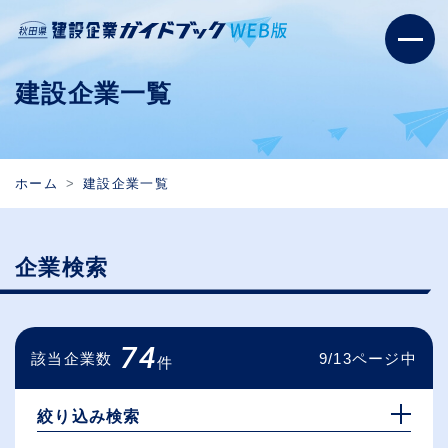
建設企業一覧
ホーム
建設企業一覧
企業検索
74
該当企業数
9/13ページ中
件
絞り込み検索