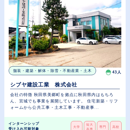
舗装・建築・解体・除雪・不動産業・土木
43人
シブヤ建設工業 株式会社
会社の特徴 秋田県美郷町を拠点に秋田県内はもちろ
ん、宮城でも事業を展開しています。 住宅新築・リフ
ォームから公共工事・土木工事・不動産事...
インターンシップ
短大
大学
専門
高校
受け入れ可能対象
高専