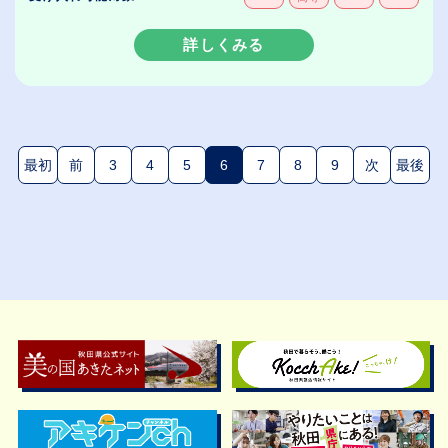
詳しくみる
最初
前
3
4
5
6
7
8
9
次
最後
(現在のページ)