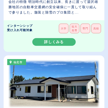
会社の特徴 明治時代に創立以来、長きに渡って湯沢雄
勝地区の自動車交通網の安全確保に一貫して取り組ん
で参りました。舗装と除雪のプロ集団と...
インターンシップ
短大
大学
専門
高校
受け入れ可能対象
高専
詳しくみる
仙北市