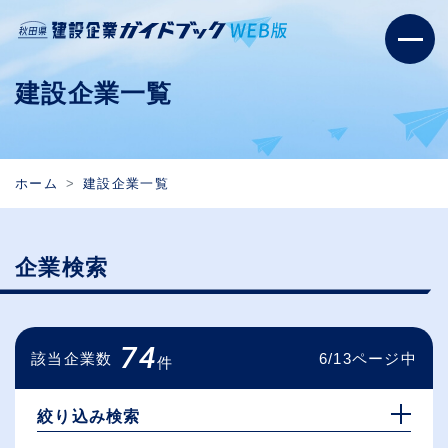
建設企業一覧
ホーム
建設企業一覧
企業検索
74
該当企業数
6/13ページ中
件
絞り込み検索