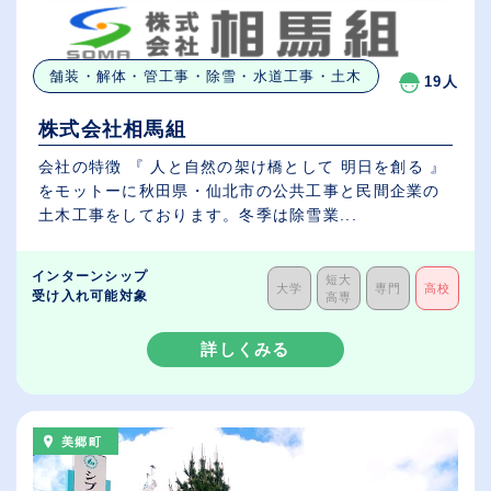
舗装・解体・管工事・除雪・水道工事・土木
19人
株式会社相馬組
会社の特徴 『 人と自然の架け橋として 明日を創る 』
をモットーに秋田県・仙北市の公共工事と民間企業の
土木工事をしております。冬季は除雪業...
インターンシップ
短大
大学
専門
高校
受け入れ可能対象
高専
詳しくみる
美郷町