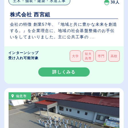
土木・舗装・建築・水道工事
30人
株式会社 西宮組
会社の特徴 創業57年、『地域と共に豊かな未来を創造
する。』を企業理念に、地域の社会基盤整備のお手伝
いをしてまいりました。主に公共工事の ...
インターンシップ
短大
大学
専門
高校
受け入れ可能対象
高専
詳しくみる
仙北市