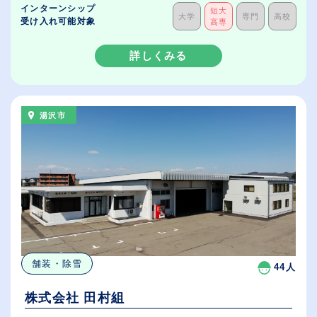
インターンシップ
短大
大学
専門
高校
受け入れ可能対象
高専
詳しくみる
湯沢市
舗装・除雪
44人
株式会社 田村組