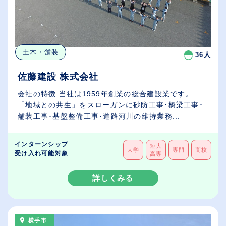
土木・舗装
36人
佐藤建設 株式会社
会社の特徴 当社は1959年創業の総合建設業です。
「地域との共生」をスローガンに砂防工事･橋梁工事･
舗装工事･基盤整備工事･道路河川の維持業務...
インターンシップ
短大
大学
専門
高校
受け入れ可能対象
高専
詳しくみる
横手市