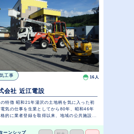
気工事
16人
式会社 近江電設
社の特徴 昭和21年湯沢の土地柄を気に入った初
が電気の仕事を生業としてから80年、昭和46年
格的に業者登録を取得以来、地域の公共施設...
ターンシップ
短大