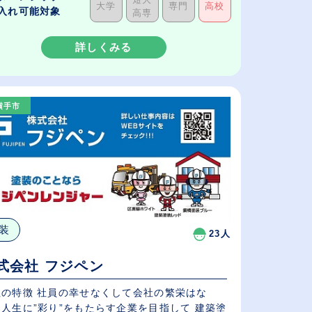
大学
専門
高校
入れ可能対象
高専
詳しくみる
横手市
装
23人
式会社 フジペン
社の特徴 社員の幸せなくして会社の繁栄はな
人生に”彩り”をもたらす企業を目指して 建築塗