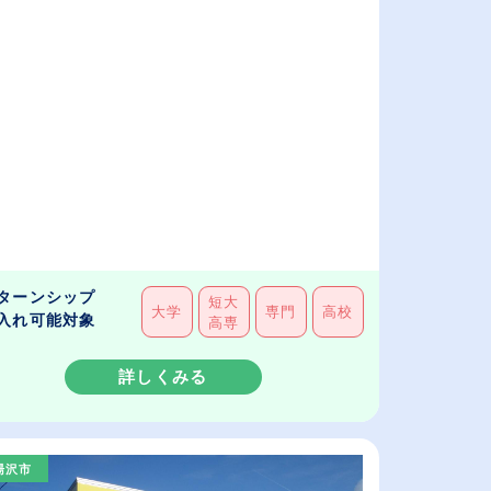
ターンシップ
短大
大学
専門
高校
入れ可能対象
高専
詳しくみる
湯沢市