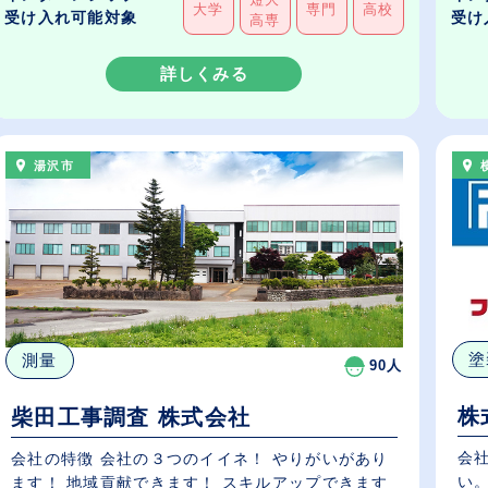
大学
専門
高校
受け入れ可能対象
受け
高専
詳しくみる
湯沢市
塗
測量
90人
株
柴田工事調査 株式会社
会
会社の特徴 会社の３つのイイネ！ やりがいがあり
い。
ます！ 地域貢献できます！ スキルアップできます