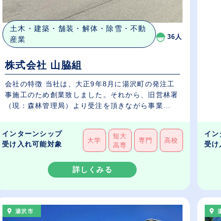
土木・建築・舗装・解体・除雪・不動
36人
産業
株式会社 山脇組
会社の特徴 当社は、大正9年8月に湯沢町の発注工
事施工のため創業致しました。それから、旧営林署
（現：森林管理局）より受注を頂きながら事業...
インターンシップ
イン
短大
大学
専門
高校
受け入れ可能対象
受け
高専
詳しくみる
湯沢市