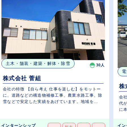
土木・舗装・建築・解体・除雪
30人
電
株式会社 菅組
株
会社の特徴 【自ら考え 仕事を楽しむ】をモットー
に、道路などの構造物補修工事、農業水路工事、除
会
雪などで安定した実績をあげています。地域を...
代
に本
インターンシップ
イン
短大