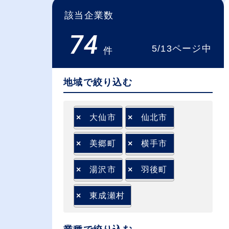
該当企業数
74
5/13ページ中
件
地域で絞り込む
×
大仙市
×
仙北市
×
美郷町
×
横手市
×
湯沢市
×
羽後町
×
東成瀬村