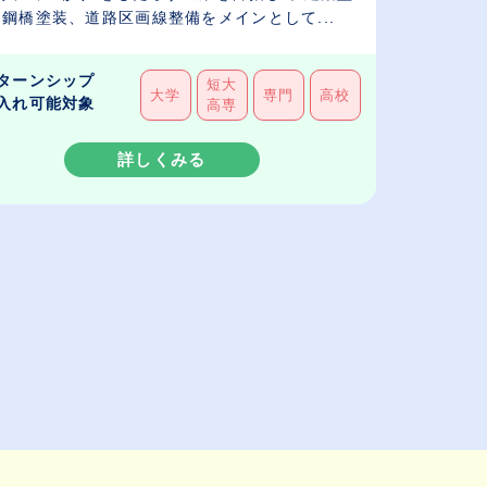
鋼橋塗装、道路区画線整備をメインとして...
ターンシップ
短大
大学
専門
高校
入れ可能対象
高専
詳しくみる