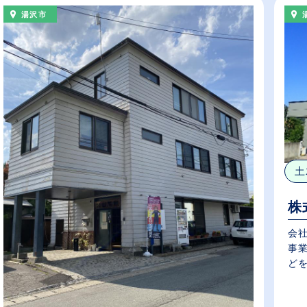
湯沢市
土
株
会
事
どを