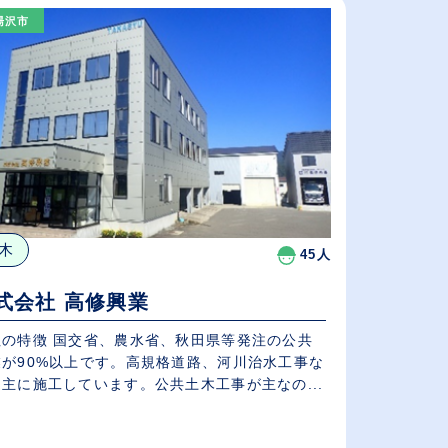
（⾼卒の給与を基準）
湯沢市
従業員が多い順
休日数が多い順
木
45人
式会社 高修興業
社の特徴 国交省、農水省、秋田県等発注の公共
業が90%以上です。高規格道路、河川治水工事な
主に施工しています。公共土木工事が主なの...