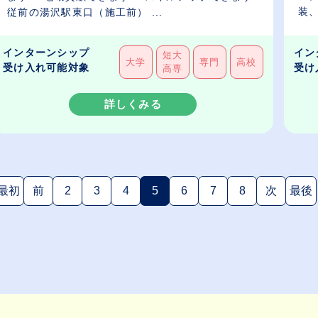
装、
従前の湯沢駅東口（施工前） ...
インターンシップ
イン
短大
大学
専門
高校
受け入れ可能対象
受け
高専
詳しくみる
最初
前
2
3
4
5
6
7
8
次
最後
(現在のページ)