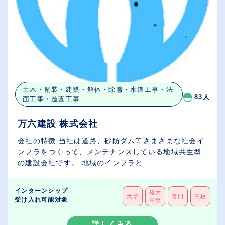
土木・舗装・建築・解体・除雪・水道工事・法
83人
面工事・造園工事
万六建設 株式会社
会社の特徴 当社は道路、砂防ダム等さまざまな社会イ
ンフラをつくって、メンテナンスしている地域共生型
の建設会社です。 地域のインフラと...
インターンシップ
短大
大学
専門
高校
受け入れ可能対象
高専
詳しくみる