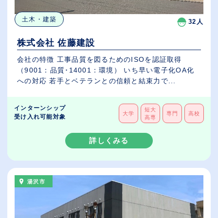
土木・建築
32人
株式会社 佐藤建設
会社の特徴 工事品質を図るためのISOを認証取得
（9001：品質･14001：環境） いち早い電子化OA化
への対応 若手とベテランとの信頼と結束力で...
インターンシップ
短大
大学
専門
高校
受け入れ可能対象
高専
詳しくみる
湯沢市