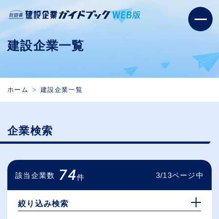
建設企業一覧
ホーム
建設企業一覧
企業検索
74
該当企業数
3/13ページ中
件
絞り込み検索