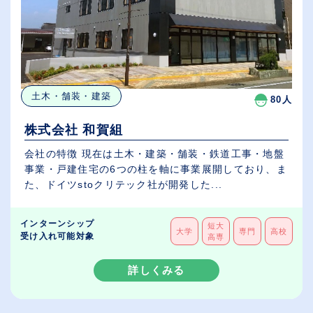
土木・舗装・建築
80人
株式会社 和賀組
会社の特徴 現在は土木・建築・舗装・鉄道工事・地盤
事業・戸建住宅の6つの柱を軸に事業展開しており、ま
た、ドイツstoクリテック社が開発した...
インターンシップ
短大
大学
専門
高校
受け入れ可能対象
高専
詳しくみる