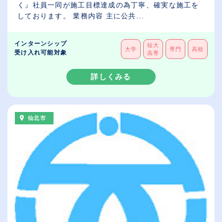
く』社員一同が施工目標達成の為丁寧、確実な施工を
しております。 業務内容 主に公共...
インターンシップ
短大
大学
専門
高校
受け入れ可能対象
高専
詳しくみる
仙北市