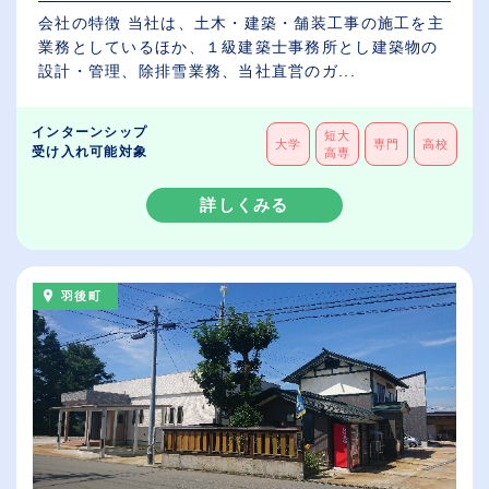
会社の特徴 当社は、土木・建築・舗装工事の施工を主
業務としているほか、１級建築士事務所とし建築物の
設計・管理、除排雪業務、当社直営のガ...
インターンシップ
短大
大学
専門
高校
受け入れ可能対象
高専
詳しくみる
羽後町