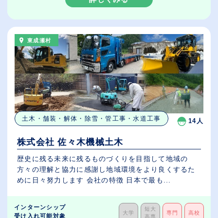
東成瀬村
土木・舗装・解体・除雪・管工事・水道工事
14人
株式会社 佐々木機械土木
歴史に残る未来に残るものづくりを目指して地域の
方々の理解と協力に感謝し地域環境をより良くするた
めに日々努力します 会社の特徴 日本で最も...
インターンシップ
短大
大学
専門
高校
受け入れ可能対象
高専