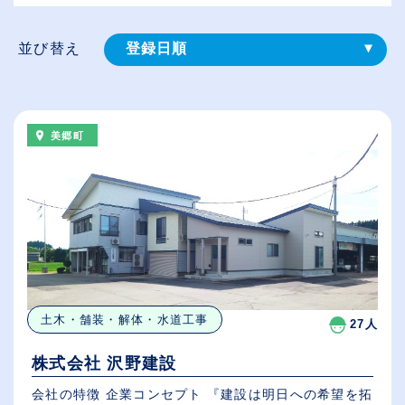
並び替え
登録⽇順
給与が高い順
（⾼卒の給与を基準）
美郷町
従業員が多い順
休日数が多い順
土木・舗装・解体・水道工事
27人
株式会社 沢野建設
会社の特徴 企業コンセプト 『建設は明日への希望を拓