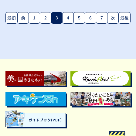
最初
前
1
2
3
4
5
6
7
次
最後
(現在のページ)