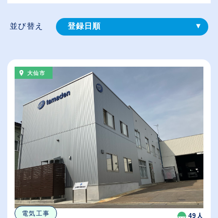
並び替え
登録⽇順
給与が高い順
（⾼卒の給与を基準）
大仙市
従業員が多い順
休日数が多い順
電気工事
49人