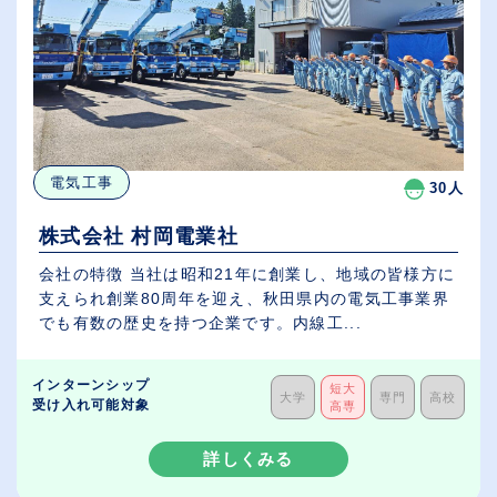
電気工事
30人
株式会社 村岡電業社
会社の特徴 当社は昭和21年に創業し、地域の皆様方に
支えられ創業80周年を迎え、秋田県内の電気工事業界
でも有数の歴史を持つ企業です。内線工...
インターンシップ
短大
大学
専門
高校
受け入れ可能対象
高専
詳しくみる