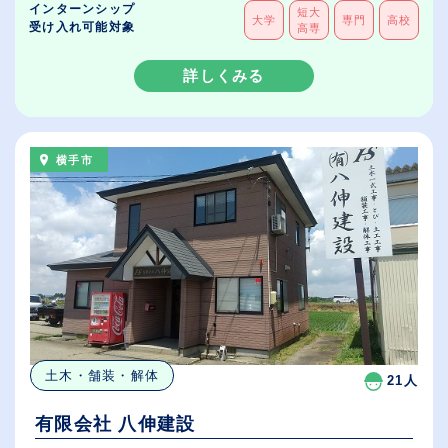
インターンシップ
短大
大学
専門
高校
受け入れ可能対象
高専
詳しくみる
横手市
土木・舗装・解体
21人
有限会社 八伸建設