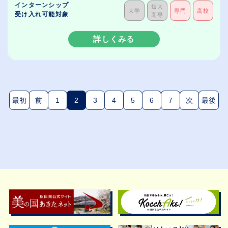
インターンシップ
短大
大学
専門
高校
受け入れ可能対象
高専
詳しくみる
最初
前
1
2
3
4
5
6
7
次
最後
(現在のページ)