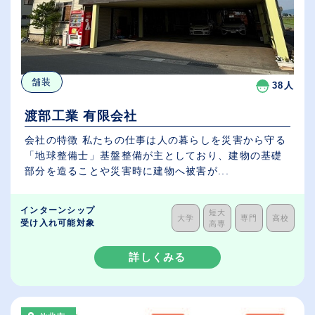
舗装
38人
渡部工業 有限会社
会社の特徴 私たちの仕事は人の暮らしを災害から守る
「地球整備士」基盤整備が主としており、建物の基礎
部分を造ることや災害時に建物へ被害が...
インターンシップ
短大
大学
専門
高校
受け入れ可能対象
高専
詳しくみる