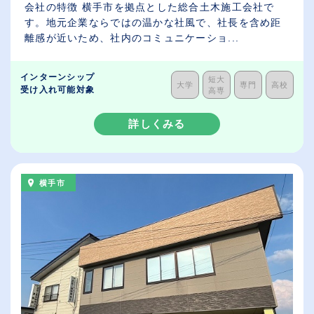
会社の特徴 横手市を拠点とした総合土木施工会社で
す。地元企業ならではの温かな社風で、社長を含め距
離感が近いため、社内のコミュニケーショ...
インターンシップ
短大
大学
専門
高校
受け入れ可能対象
高専
詳しくみる
横手市