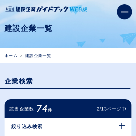
建設企業一覧
ホーム
建設企業一覧
企業検索
74
該当企業数
2/13ページ中
件
絞り込み検索