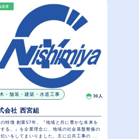
仙北市
給与が高い順
（⾼卒の給与を基準）
従業員が多い順
木・舗装・建築・水道工事
30人
式会社 西宮組
社の特徴 創業57年、『地域と共に豊かな未来を
造する。』を企業理念に、地域の社会基盤整備の
伝いをしてまいりました。主に公共工事の ...