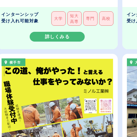
インターンシップ
イン
短大
大学
専門
高校
受け入れ可能対象
受け
高専
詳しくみる
横手市