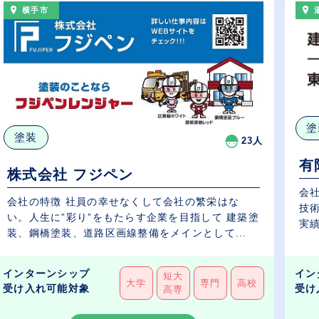
横手市
塗
塗装
23人
有
株式会社 フジペン
会
会社の特徴 社員の幸せなくして会社の繁栄はな
技
い。人生に”彩り”をもたらす企業を目指して 建築塗
実績
装、鋼橋塗装、道路区画線整備をメインとして...
インターンシップ
イン
短大
大学
専門
高校
受け入れ可能対象
受け
高専