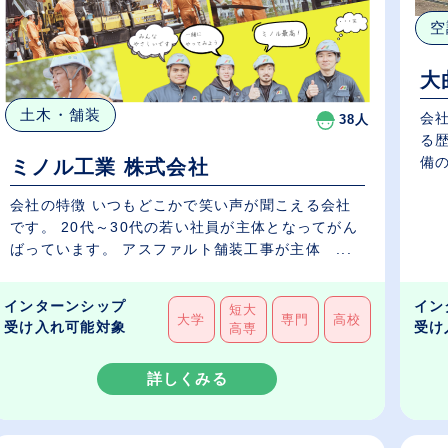
空
大
土木・舗装
会社
38人
る
備の
ミノル工業 株式会社
会社の特徴 いつもどこかで笑い声が聞こえる会社
です。 20代～30代の若い社員が主体となってがん
ばっています。 アスファルト舗装工事が主体 ...
インターンシップ
イン
短大
大学
専門
高校
受け入れ可能対象
受け
高専
詳しくみる