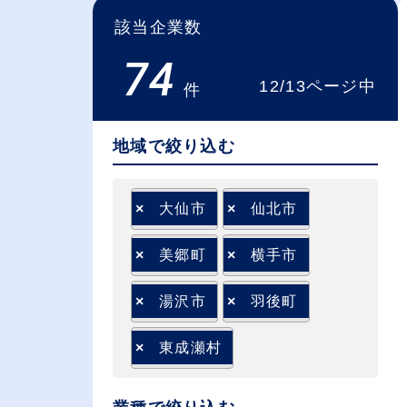
該当企業数
74
12/13ページ中
件
地域で絞り込む
×
大仙市
×
仙北市
×
美郷町
×
横手市
×
湯沢市
×
羽後町
×
東成瀬村