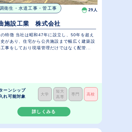
調衛生・水道工事・管工事
29人
曲施設工業 株式会社
の特徴 当社は昭和47年に設立し、50年を超え
歴史があり、住宅から公共施設まで幅広く建築設
工事をしており現場管理だけではなく配管...
ターンシップ
短大
大学
専門
高校
入れ可能対象
高専
詳しくみる