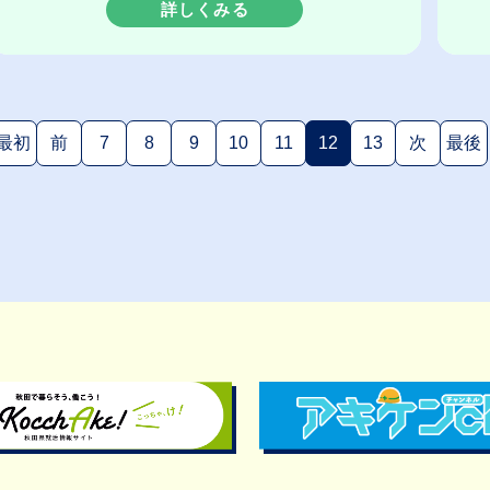
詳しくみる
最初
前
7
8
9
10
11
12
13
次
最後
(現在のページ)