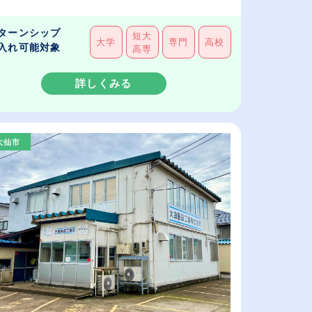
ターンシップ
短大
大学
専門
高校
入れ可能対象
高専
詳しくみる
大仙市