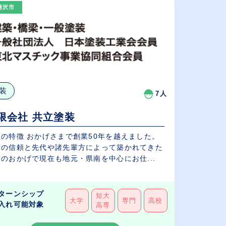
湯沢市
装
7人
限会社 共立塗装
社の特徴 おかげさまで創業50年を越えました。
術の信頼と先代や諸先輩方によって築かれてきた
のおかげで現在も地元・県南を中心にお仕...
ターンシップ
短大
大学
専門
高校
入れ可能対象
高専