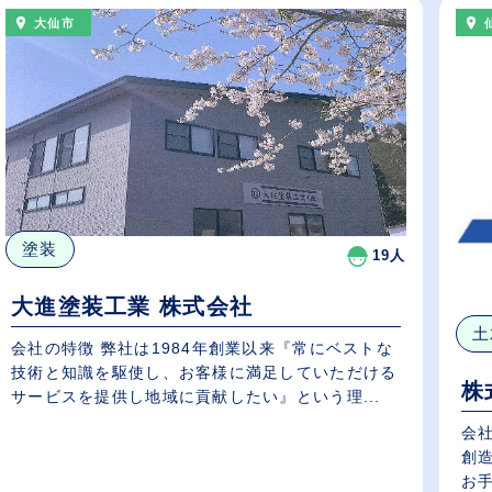
大仙市
塗装
19人
大進塗装工業 株式会社
土
会社の特徴 弊社は1984年創業以来『常にベストな
技術と知識を駆使し、お客様に満足していただける
株
サービスを提供し地域に貢献したい』という理...
会
創
お手