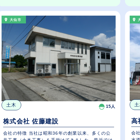
大仙市
土
土木
15人
高
株式会社 佐藤建設
会
会社の特徴 当社は昭和36年の創業以来、多くの公
水
共工事（土木工事）を手掛けてきました。最近では