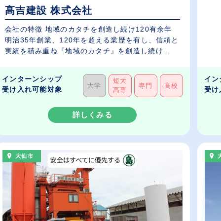
髙吉建設 株式会社
会社の特徴 地域のカタチを創造し続け120有余年
明治35年創業、120年を超える業歴を有し、信頼と
実績を積み重ね『地域のカタチ』を創造し続け...
インターンシップ
イン
短大
大学
専門
高校
受け入れ可能対象
受け
高専
詳しくみる
大仙市