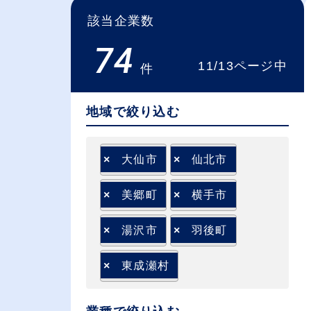
該当企業数
74
11/13ページ中
件
地域で絞り込む
×
大仙市
×
仙北市
×
美郷町
×
横手市
×
湯沢市
×
羽後町
×
東成瀬村