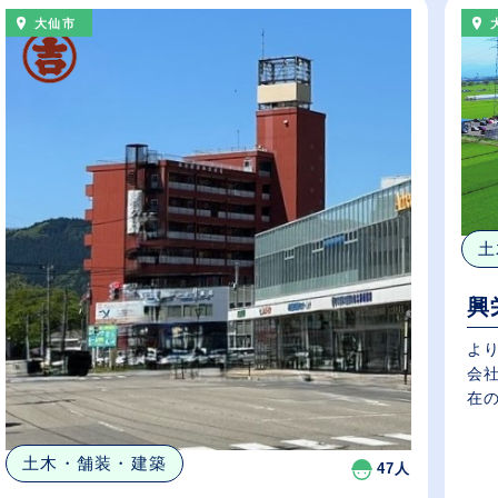
大仙市
土
興
よ
会
在の
土木・舗装・建築
47人