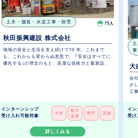
土木・舗装・水道工事・除雪
75人
秋田振興建設 株式会社
土
地域の安全と生活を支え続けて70 年、これまで
事
も、これからも変わらぬ意思で。 ｢安全はすべてに
優先する｣の理念のもと、高度な技術力と最新設備
大
の...
会
ざ
工事
インターンシップ
イン
短大
大学
専門
高校
受け入れ可能対象
受け
高専
詳しくみる