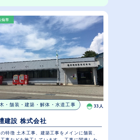
大仙市
木・舗装・建築・解体・水道工事
33人
禮建設 株式会社
社の特徴 土木工事、建築工事をメインに舗装、
道工事などを施工しています。 工事に関連した