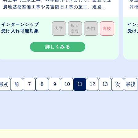
各種
農地基盤整備工事や災害復旧工事の施工、道路...
インターンシップ
イン
短大
大学
専門
高校
受け入れ可能対象
受け
高専
詳しくみる
最初
前
7
8
9
10
11
12
13
次
最後
(現在のページ)