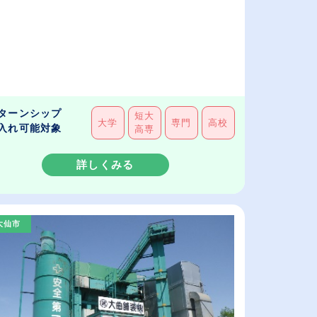
ターンシップ
短大
大学
専門
高校
入れ可能対象
高専
詳しくみる
大仙市