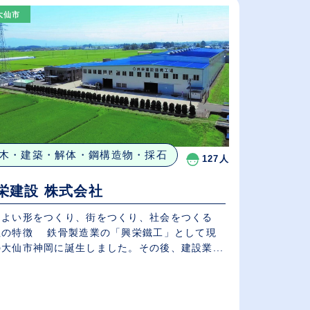
（⾼卒の給与を基準）
大仙市
従業員が多い順
休日数が多い順
木・建築・解体・鋼構造物・採石
127人
栄建設 株式会社
りよい形をつくり、街をつくり、社会をつくる
社の特徴 鉄骨製造業の「興栄鐵工」として現
大仙市神岡に誕生しました。その後、建設業...