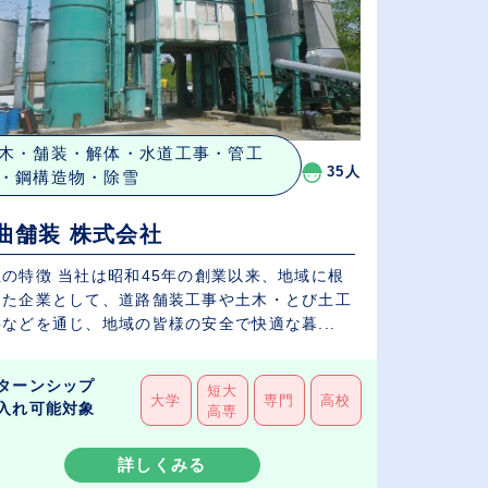
木・舗装・解体・水道工事・管工
35人
・鋼構造物・除雪
曲舗装 株式会社
社の特徴 当社は昭和45年の創業以来、地域に根
した企業として、道路舗装工事や土木・とび土工
などを通じ、地域の皆様の安全で快適な暮...
ターンシップ
短大
大学
専門
高校
入れ可能対象
高専
詳しくみる