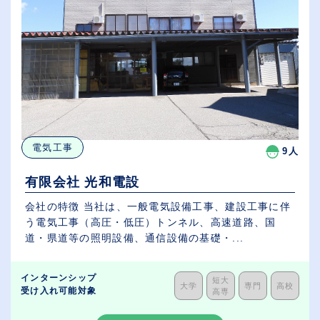
電気工事
9人
有限会社 光和電設
会社の特徴 当社は、一般電気設備工事、建設工事に伴
う電気工事（高圧・低圧）トンネル、高速道路、国
道・県道等の照明設備、通信設備の基礎・...
インターンシップ
短大
大学
専門
高校
受け入れ可能対象
高専