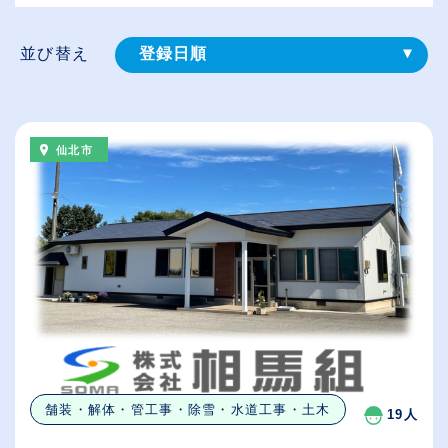
並び替え
登録⽇順
給与が高い順
（⾼卒の給与を基準）
仙北市
従業員が多い順
休日数が多い順
舗装・解体・管工事・除雪・水道工事・土木
19人