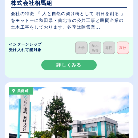
株式会社相馬組
会社の特徴 『 人と自然の架け橋として 明日を創る 』
をモットーに秋田県・仙北市の公共工事と民間企業の
土木工事をしております。冬季は除雪業...
インターンシップ
短大
大学
専門
高校
受け入れ可能対象
高専
詳しくみる
美郷町