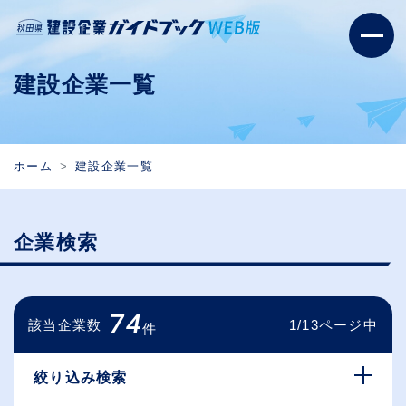
建設企業一覧
ホーム
建設企業一覧
企業検索
74
該当企業数
1/13ページ中
件
絞り込み検索