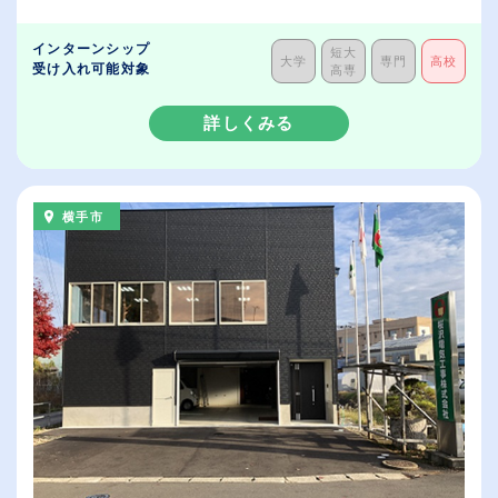
インターンシップ
短大
大学
専門
高校
受け入れ可能対象
高専
詳しくみる
横手市