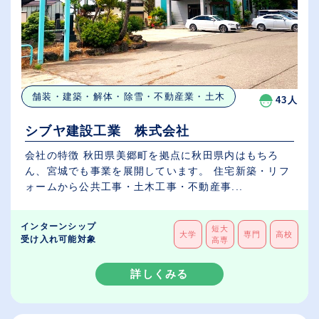
舗装・建築・解体・除雪・不動産業・土木
43人
シブヤ建設工業 株式会社
会社の特徴 秋田県美郷町を拠点に秋田県内はもちろ
ん、宮城でも事業を展開しています。 住宅新築・リフ
ォームから公共工事・土木工事・不動産事...
インターンシップ
短大
大学
専門
高校
受け入れ可能対象
高専
詳しくみる