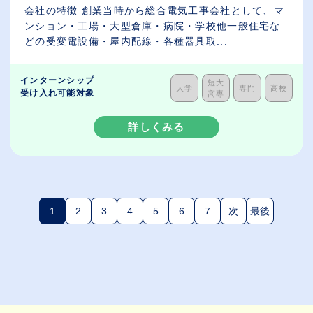
会社の特徴 創業当時から総合電気工事会社として、マ
ンション・工場・大型倉庫・病院・学校他一般住宅な
どの受変電設備・屋内配線・各種器具取...
インターンシップ
短大
大学
専門
高校
受け入れ可能対象
高専
詳しくみる
1
2
3
4
5
6
7
次
最後
(現在のページ)