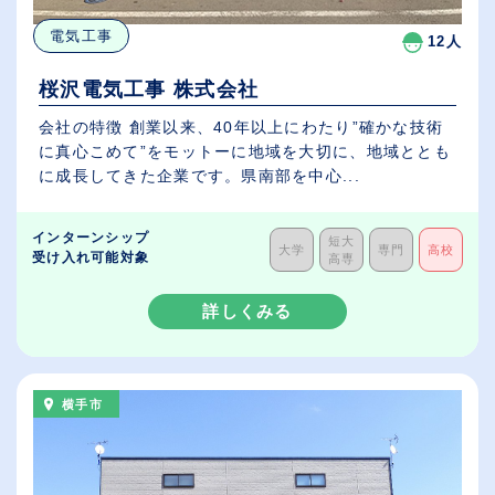
電気工事
12人
桜沢電気工事 株式会社
会社の特徴 創業以来、40年以上にわたり”確かな技術
に真心こめて”をモットーに地域を大切に、地域ととも
に成長してきた企業です。県南部を中心...
インターンシップ
短大
大学
専門
高校
受け入れ可能対象
高専
詳しくみる
横手市