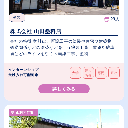
塗装
23人
株式会社 山田塗料店
会社の特徴 弊社は、新設工事の塗装や住宅や建築物・
橋梁関係などの塗替などを行う塗装工事、道路や駐車
場などのラインを引く区画線工事、塗料...
インターンシップ
短大
大学
専門
高校
受け入れ可能対象
高専
詳しくみる
由利本荘市