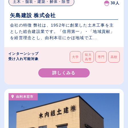
土木・舗装・建築・解体・除雪
30人
矢島建設 株式会社
会社の特徴 弊社は、1952年に創業した土木工事を主
とした総合建設業です。「信用第一」・「地域貢献」
を経営理念とし、由利本荘にかほ地域で工...
インターンシップ
短大
大学
専門
高校
受け入れ可能対象
高専
詳しくみる
由利本荘市