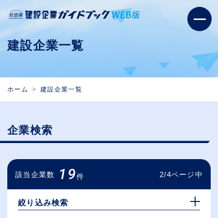
建設企業一覧
ホーム
建設企業一覧
企業検索
19
該当企業数
2/4ページ中
件
絞り込み検索