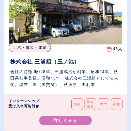
土木・舗装・建築
43人
株式会社 三浦組（玉ノ池）
会社の特徴 昭和8年、三浦萬治が創業。昭和24年、秋
田県知事登録。昭和43年、株式会社三浦組として法人
化。現在、国（国交省）、秋田県、由利本...
インターンシップ
短大
大学
専門
高校
受け入れ可能対象
高専
詳しくみる