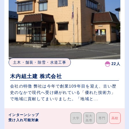
土木・舗装・除雪・水道工事
22人
木内組土建 株式会社
会社の特徴 弊社は今年で創業109年目を迎え、古い歴
史のなかで現代へ受け継がれている「優れた技術力」
で地域に貢献してまいりました。「地域と...
インターンシップ
短大
大学
専門
高校
受け入れ可能対象
高専