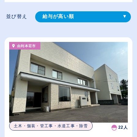
並び替え
給与が高い順
登録⽇順
従業員が多い順
由利本荘市
休日数が多い順
土木・舗装・管工事・水道工事・除雪
22人