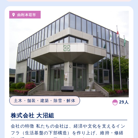
由利本荘市
土木・舗装・建築・除雪・解体
29人
株式会社 大沼組
会社の特徴 私たちの会社は、経済や文化を支えるイン
フラ（生活基盤の下部構造）を作り上げ、維持・修繕