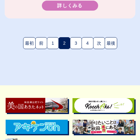
詳しくみる
最初
前
1
2
3
4
次
最後
(現在のページ)