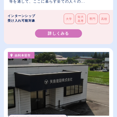
等を通して、ここに暮らす全ての人々の...
インターンシップ
短大
大学
専門
高校
受け入れ可能対象
高専
詳しくみる
由利本荘市