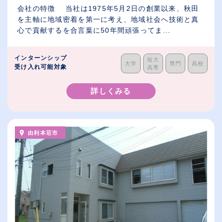
会社の特徴 当社は1975年5月2日の創業以来、秋田
を主軸に地域密着を第一に考え、地域社会へ技術と真
心で貢献するを合言葉に50年間頑張ってま...
インターンシップ
短大
大学
専門
高校
受け入れ可能対象
高専
詳しくみる
由利本荘市