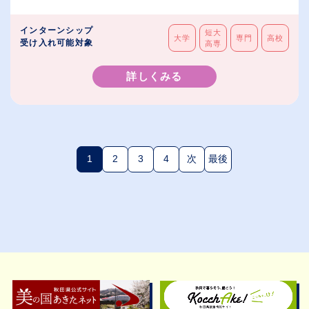
インターンシップ
短大
大学
専門
高校
受け入れ可能対象
高専
詳しくみる
1
2
3
4
次
最後
(現在のページ)