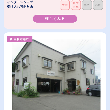
インターンシップ
短大
大学
専門
高校
受け入れ可能対象
高専
詳しくみる
由利本荘市