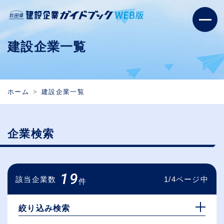
建設企業一覧
ホーム
建設企業一覧
企業検索
19
該当企業数
1/4ページ中
件
絞り込み検索