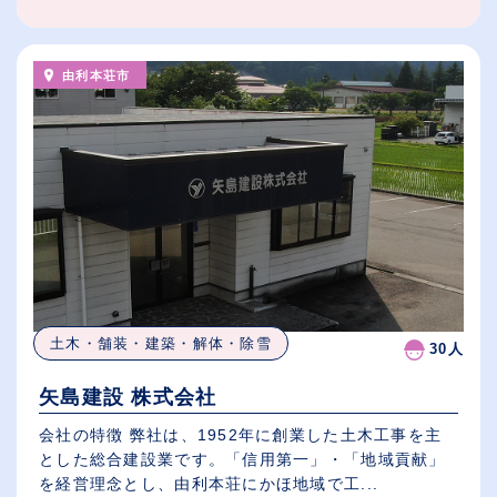
由利本荘市
土木・舗装・建築・解体・除雪
30人
矢島建設 株式会社
会社の特徴 弊社は、1952年に創業した土木工事を主
とした総合建設業です。「信用第一」・「地域貢献」
を経営理念とし、由利本荘にかほ地域で工...