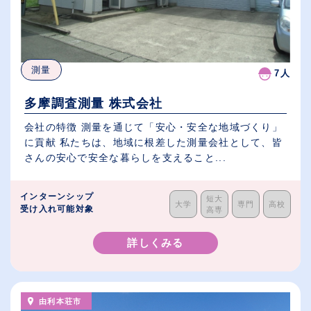
測量
7人
多摩調査測量 株式会社
会社の特徴 測量を通じて「安心・安全な地域づくり」
に貢献 私たちは、地域に根差した測量会社として、皆
さんの安心で安全な暮らしを支えること...
インターンシップ
短大
大学
専門
高校
受け入れ可能対象
高専
詳しくみる
由利本荘市