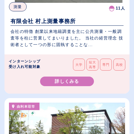
測量
11人
有限会社 村上測量事務所
会社の特徴 創業以来地籍調査を主に公共測量・一般調
査等を柱に営業してまいりました。 当社の経営理念 技
術者として一つの形に固執することな...
インターンシップ
短大
大学
専門
高校
受け入れ可能対象
高専
詳しくみる
由利本荘市