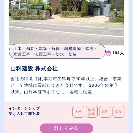
土木・舗装・建築・解体・鋼構造物・除雪・
104人
水道工事・法面工事・防水・塗装
山科建設 株式会社
会社の特徴 由利本荘市矢島町で90年以上、総合工事業
として地域に貢献してきた会社です。 1930年の創立
以来、由利本荘市を中心に、地域に根差...
インターンシップ
短大
大学
専門
高校
受け入れ可能対象
高専
詳しくみる