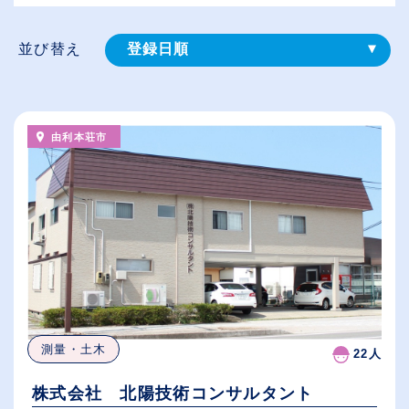
並び替え
登録⽇順
給与が高い順
（⾼卒の給与を基準）
由利本荘市
従業員が多い順
休日数が多い順
測量・土木
22人
株式会社 北陽技術コンサルタント