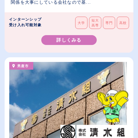
関係を大事にしている会社なので基...
インターンシップ
短大
大学
専門
高校
受け入れ可能対象
高専
詳しくみる
男鹿市