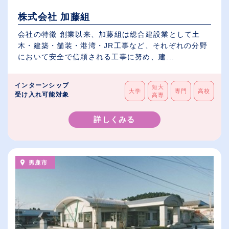
株式会社 加藤組
会社の特徴 創業以来、加藤組は総合建設業として土
木・建築・舗装・港湾・JR工事など、それぞれの分野
において安全で信頼される工事に努め、建...
インターンシップ
短大
大学
専門
高校
受け入れ可能対象
高専
詳しくみる
男鹿市