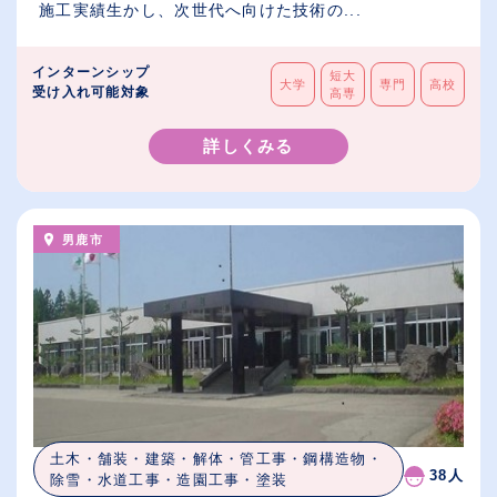
施工実績生かし、次世代へ向けた技術の...
インターンシップ
短大
大学
専門
高校
受け入れ可能対象
高専
詳しくみる
男鹿市
土木・舗装・建築・解体・管工事・鋼構造物・
38人
除雪・水道工事・造園工事・塗装