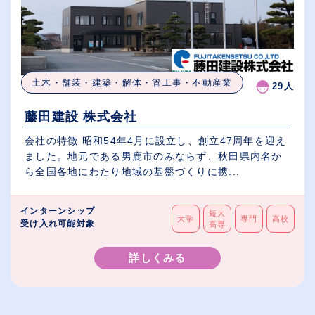
土木・舗装・建築・解体・管工事・不動産業
29人
藤田建設 株式会社
会社の特徴 昭和54年4月に設立し、創立47周年を迎え
ました。地元である男鹿市のみならず、秋田県内名か
ら全国各地にわたり地域の基盤づくりに携...
インターンシップ
短大
大学
専門
高校
受け入れ可能対象
高専
詳しくみる