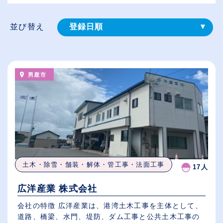
並び替え
登録⽇順
給与が高い順
（⾼卒の給与を基準）
男鹿市
従業員が多い順
休日数が多い順
土木・除雪・舗装・解体・管工事・法面工事
17人
広洋産業 株式会社
会社の特徴 広洋産業は、港湾土木工事を主体として、
道路、橋梁、水門、堤防、ダム工事と公共土木工事の