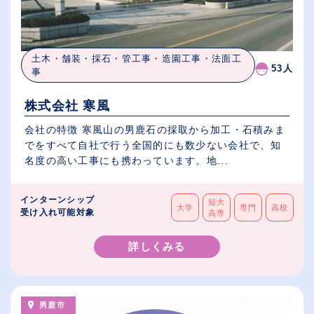
土木・舗装・採石・管工事・造園工事・法面工
53人
事
株式会社 寒風
会社の特徴 寒風山の男鹿石の採取から加工・石積みま
でをすべて自社で行う全国的にも数少ない会社で、知
名度の高い工事にも携わっています。地...
インターンシップ
短大
大学
専門
高校
受け入れ可能対象
高専
詳しくみる
男鹿市