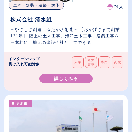
土木・舗装・建築・解体
76人
株式会社 清水組
－やさしさ創造 ゆたかさ創造－ 【おかげさまで創業
121年】 陸上の土木工事、海洋土木工事、建築工事を
三本柱に、地元の建設会社としてできる ...
インターンシップ
短大
大学
専門
高校
受け入れ可能対象
高専
詳しくみる
男鹿市