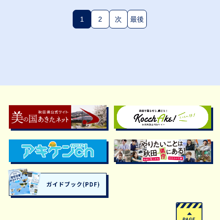
1
2
次
最後
(現在のページ)