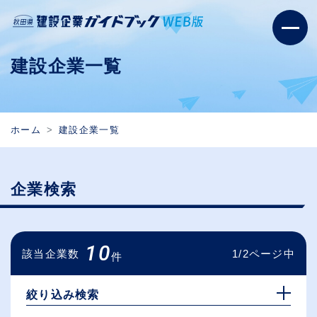
建設企業一覧
ホーム
建設企業一覧
企業検索
10
該当企業数
1/2ページ中
件
絞り込み検索