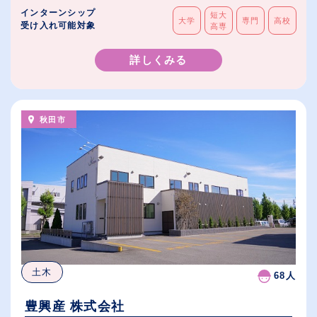
インターンシップ
短大
大学
専門
高校
受け入れ可能対象
高専
詳しくみる
秋田市
土木
68人
豊興産 株式会社