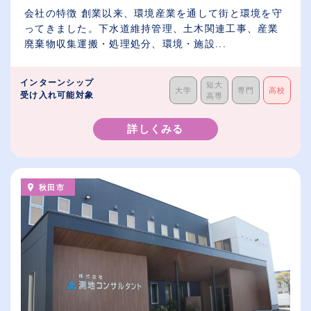
会社の特徴 創業以来、環境産業を通して街と環境を守
ってきました。下水道維持管理、土木関連工事、産業
廃棄物収集運搬・処理処分、環境・施設...
インターンシップ
短大
大学
専門
高校
受け入れ可能対象
高専
詳しくみる
秋田市