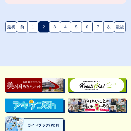
最初
前
1
2
3
4
5
6
7
次
最後
(現在のページ)