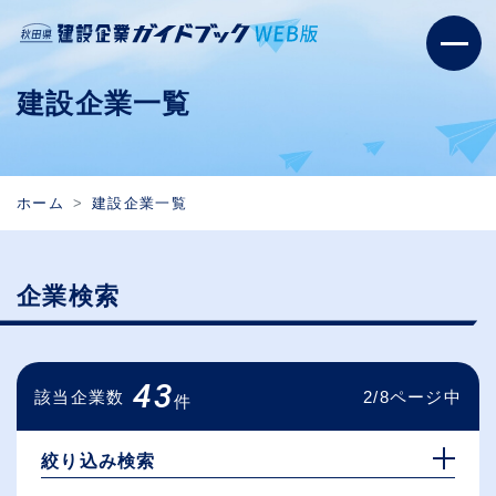
建設企業一覧
ホーム
建設企業一覧
企業検索
43
該当企業数
2/8ページ中
件
絞り込み検索