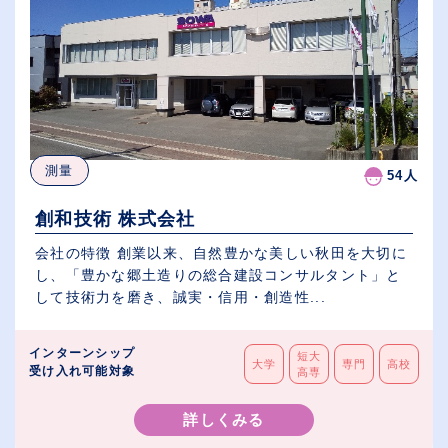
測量
54人
創和技術 株式会社
会社の特徴 創業以来、自然豊かな美しい秋田を大切に
し、「豊かな郷土造りの総合建設コンサルタント」と
して技術力を磨き、誠実・信用・創造性...
インターンシップ
短大
大学
専門
高校
受け入れ可能対象
高専
詳しくみる