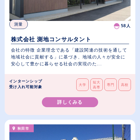
測量
58人
株式会社 測地コンサルタント
会社の特徴 企業理念である「建設関連の技術を通して
地域社会に貢献する」に基づき、地域の人々が安全に
安心して豊かに暮らせる社会の実現のた...
インターンシップ
短大
大学
専門
高校
受け入れ可能対象
高専
詳しくみる
秋田市