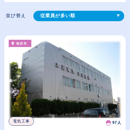
並び替え
従業員が多い順
登録⽇順
給与が高い順
秋田市
（⾼卒の給与を基準）
休日数が多い順
電気工事
97人