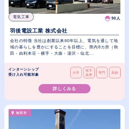
電気工事
90人
羽後電設工業 株式会社
会社の特徴 当社は創業以来80年以上、電気を通して地
域の暮らしを豊かにすることを目標に、県内8カ所（秋
田・由利本荘・横手・大曲・湯沢・仙北...
インターンシップ
短大
大学
専門
高校
受け入れ可能対象
高専
詳しくみる
秋田市