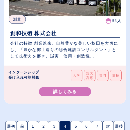
測量
54人
創和技術 株式会社
会社の特徴 創業以来、自然豊かな美しい秋田を大切に
し、「豊かな郷土造りの総合建設コンサルタント」と
して技術力を磨き、誠実・信用・創造性...
インターンシップ
短大
大学
専門
高校
受け入れ可能対象
高専
詳しくみる
最初
前
1
2
3
4
5
6
7
次
最後
(現在のページ)