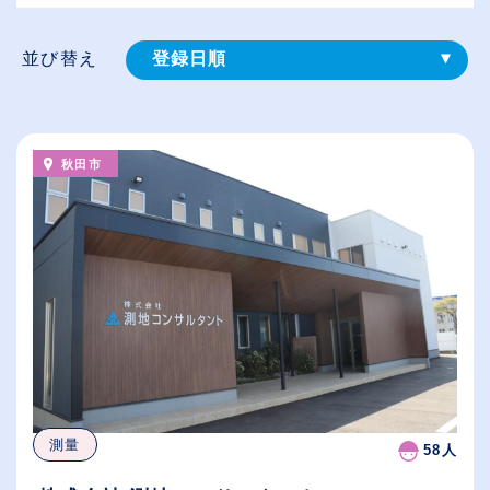
並び替え
登録⽇順
給与が高い順
（⾼卒の給与を基準）
秋田市
従業員が多い順
休日数が多い順
測量
58人