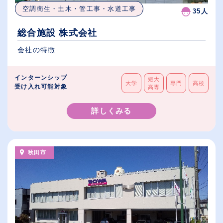
空調衛生・土木・管工事・水道工事
35人
総合施設 株式会社
会社の特徴
インターンシップ
短大
大学
専門
高校
受け入れ可能対象
高専
詳しくみる
秋田市