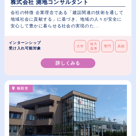
株式会社 測地コンサルタント
会社の特徴 企業理念である「建設関連の技術を通して
地域社会に貢献する」に基づき、地域の人々が安全に
安心して豊かに暮らせる社会の実現のた...
インターンシップ
短大
大学
専門
高校
受け入れ可能対象
高専
詳しくみる
秋田市