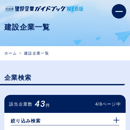
建設企業一覧
ホーム
建設企業一覧
企業検索
43
該当企業数
4/8ページ中
件
絞り込み検索