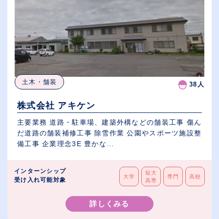
土木・舗装
38人
株式会社 アキケン
主要業務 道路・駐車場、建築外構などの舗装工事 傷ん
だ道路の舗装補修工事 除雪作業 公園やスポーツ施設整
備工事 企業理念3E 豊かな...
インターンシップ
短大
大学
専門
高校
受け入れ可能対象
高専
詳しくみる