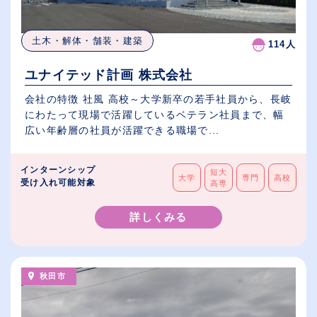
土木・解体・舗装・建築
114人
ユナイテッド計画 株式会社
会社の特徴 社風 高校～大学新卒の若手社員から、長岐
にわたって現場で活躍しているベテラン社員まで、幅
広い年齢層の社員が活躍できる職場で...
インターンシップ
短大
大学
専門
高校
受け入れ可能対象
高専
詳しくみる
秋田市