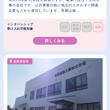
事の会社です。公共事業の他に地元のエネルギー関連
企業などから受注しています。冬期は除...
インターンシップ
短大
大学
専門
高校
受け入れ可能対象
高専
詳しくみる
由利本荘市