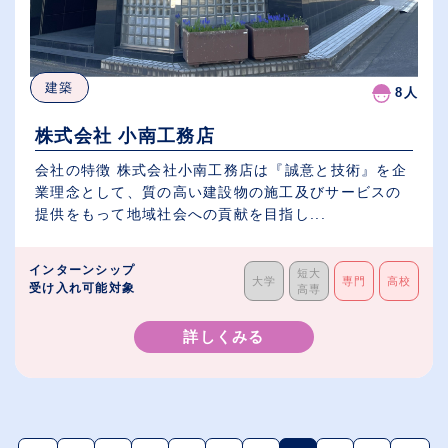
建築
8人
株式会社 小南工務店
会社の特徴 株式会社小南工務店は『誠意と技術』を企
業理念として、質の高い建設物の施工及びサービスの
提供をもって地域社会への貢献を目指し...
インターンシップ
短大
大学
専門
高校
受け入れ可能対象
高専
詳しくみる