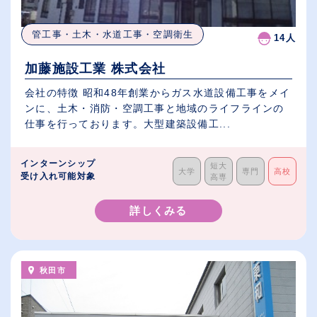
管工事・土木・水道工事・空調衛生
14人
加藤施設工業 株式会社
会社の特徴 昭和48年創業からガス水道設備工事をメイ
ンに、土木・消防・空調工事と地域のライフラインの
仕事を行っております。大型建築設備工...
インターンシップ
短大
大学
専門
高校
受け入れ可能対象
高専
詳しくみる
秋田市