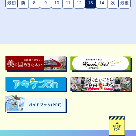
最初
前
8
9
10
11
12
13
14
次
最後
(現在のページ)