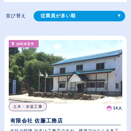
並び替え
従業員が多い順
登録⽇順
給与が高い順
由利本荘市
（⾼卒の給与を基準）
休日数が多い順
土木・水道工事
14人
有限会社 佐藤工務店
会社の特徴 社名は工務店ですが、建築ではなく土木工