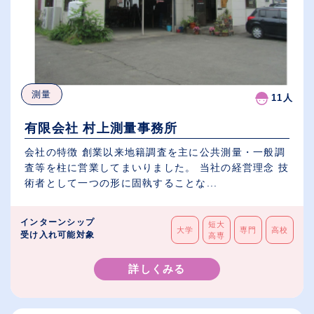
測量
11人
有限会社 村上測量事務所
会社の特徴 創業以来地籍調査を主に公共測量・一般調
査等を柱に営業してまいりました。 当社の経営理念 技
術者として一つの形に固執することな...
インターンシップ
短大
大学
専門
高校
受け入れ可能対象
高専
詳しくみる