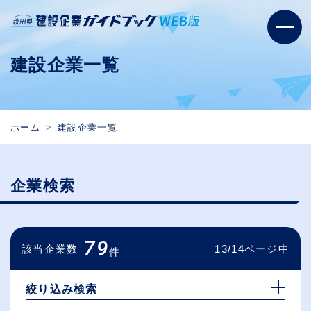
建設企業一覧
ホーム
建設企業一覧
企業検索
79
該当企業数
13/14ページ中
件
絞り込み検索