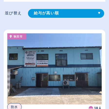
並び替え
給与が高い順
登録⽇順
従業員が多い順
秋田市
休日数が多い順
防水
18人