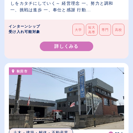
しをカタチにしていく～ 経営理念 一、努力と調和
一、挑戦は進歩 一、奉仕と感謝 行動...
インターンシップ
短大
大学
専門
高校
受け入れ可能対象
高専
詳しくみる
秋田市
土木・建築・解体・不動産業