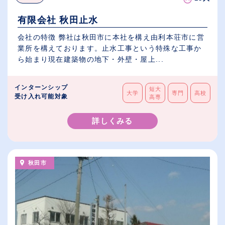
有限会社 秋田止水
会社の特徴 弊社は秋田市に本社を構え由利本荘市に営
業所を構えております。止水工事という特殊な工事か
ら始まり現在建築物の地下・外壁・屋上...
インターンシップ
短大
大学
専門
高校
受け入れ可能対象
高専
詳しくみる
秋田市