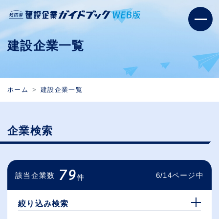
建設企業一覧
ホーム
建設企業一覧
企業検索
79
該当企業数
6/14ページ中
件
絞り込み検索