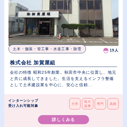
土木・舗装・管工事・水道工事・除雪
19人
株式会社 加賀屋組
会社の特徴 昭和25年創業。秋田市中央に位置し、地元
と共に成長してきました。生活を支えるインフラ整備
として土木建設業を中心に、安心と信頼...
インターンシップ
短大
大学
専門
高校
受け入れ可能対象
高専
詳しくみる