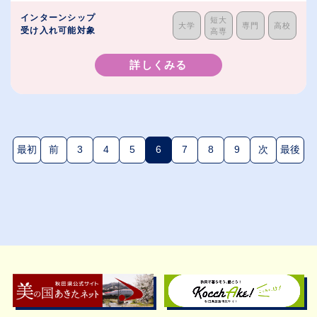
インターンシップ
短大
大学
専門
高校
受け入れ可能対象
高専
詳しくみる
最初
前
3
4
5
6
7
8
9
次
最後
(現在のページ)