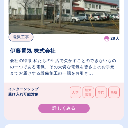
電気工事
28人
伊藤電気 株式会社
会社の特徴 私たちの生活で欠かすことのできないもの
の一つである電気。その大切な電気を皆さまのお手元
までお届けする設備施工の一端をお引き...
インターンシップ
短大
大学
専門
高校
受け入れ可能対象
高専
詳しくみる