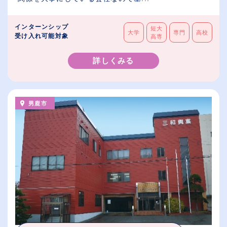
インターンシップ
短大
大学
専門
高校
受け入れ可能対象
高専
詳しくみる
男鹿市