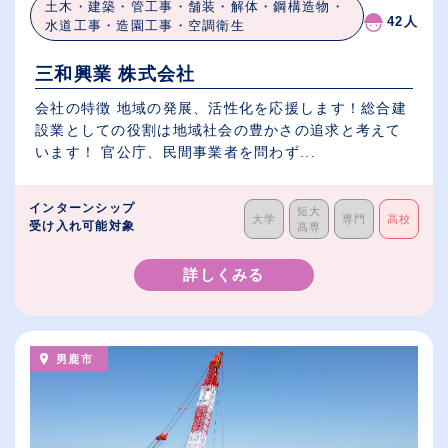
土木・建築・管工事・舗装・解体・鋼構造物・
42人
水道工事・造園工事・空調衛生
三和興業 株式会社
会社の特徴 地域の発展、活性化を応援します！総合建
設業としての役割は地域社会の豊かさの追求と考えて
います！ 官公庁、民間事業者を問わず...
インターンシップ
短大
大学
専門
高校
受け入れ可能対象
高専
詳しくみる
男鹿市