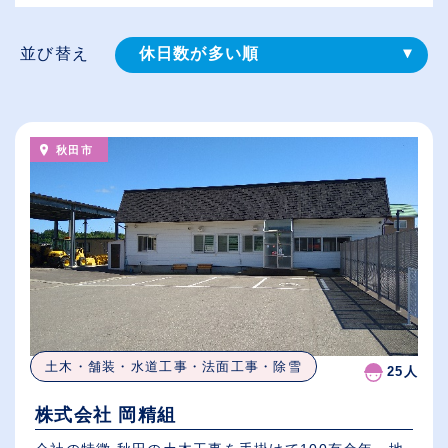
並び替え
休日数が多い順
登録⽇順
給与が高い順
秋田市
（⾼卒の給与を基準）
従業員が多い順
土木・舗装・水道工事・法面工事・除雪
25人
株式会社 岡精組