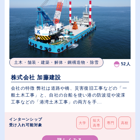
土木・舗装・建築・解体・鋼構造物・除雪
52人
株式会社 加藤建設
会社の特徴 弊社は道路や橋、災害復旧工事などの「一
般土木工事」と、自社の台船を使い港の防波堤や浚渫
工事などの「港湾土木工事」の両方を手...
インターンシップ
短大
大学
専門
高校
受け入れ可能対象
高専