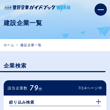
建設企業一覧
ホーム
建設企業一覧
企業検索
79
該当企業数
7/14ページ中
件
絞り込み検索