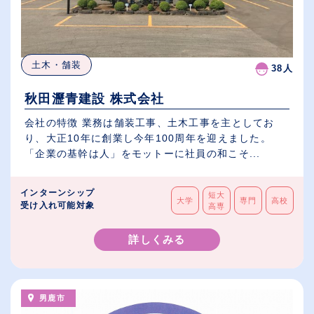
土木・舗装
38人
秋田瀝青建設 株式会社
会社の特徴 業務は舗装工事、土木工事を主としてお
り、大正10年に創業し今年100周年を迎えました。
「企業の基幹は人」をモットーに社員の和こそ...
インターンシップ
短大
大学
専門
高校
受け入れ可能対象
高専
詳しくみる
男鹿市