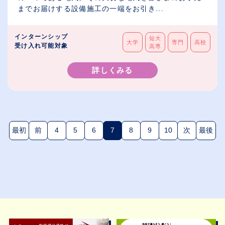
までお届けする設備施工の一端をお引き...
インターンシップ
短大
大学
専門
高校
受け入れ可能対象
高専
詳しくみる
最初
前
4
5
6
7
8
9
10
次
最後
(現在のページ)