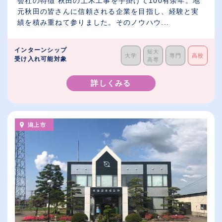
会社の特徴 秋田の土木工事を手掛けて100有余年。地
元秋田の皆さんに信頼される企業を目指し、経験と実
績を積み重ねて参りました。そのノウハウ...
インターンシップ
短大
大学
専門
高校
受け入れ可能対象
高専
詳しくみる
潟上市