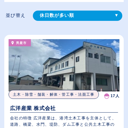
並び替え
休日数が多い順
登録⽇順
給与が高い順
男鹿市
（⾼卒の給与を基準）
従業員が多い順
土木・除雪・舗装・解体・管工事・法面工事
17人
広洋産業 株式会社
会社の特徴 広洋産業は、港湾土木工事を主体として、
道路、橋梁、水門、堤防、ダム工事と公共土木工事の