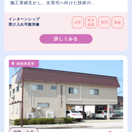
施工実績生かし、次世代へ向けた技術の...
インターンシップ
短大
大学
専門
高校
受け入れ可能対象
高専
詳しくみる
由利本荘市