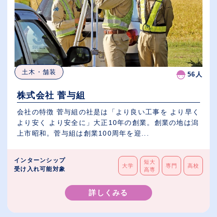
土木・舗装
56人
株式会社 菅与組
会社の特徴 菅与組の社是は「より良い工事を より早く
より安く より安全に」大正10年の創業。創業の地は潟
上市昭和。菅与組は創業100周年を迎...
インターンシップ
短大
大学
専門
高校
受け入れ可能対象
高専
詳しくみる