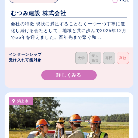
むつみ建設 株式会社
会社の特徴 現状に満足することなく一つ一つ丁寧に進
化し続ける会社として、地域と共に歩んで2025年12月
で55年を迎えました。百年先まで繋ぐ和...
インターンシップ
短大
大学
専門
高校
受け入れ可能対象
高専
詳しくみる
潟上市