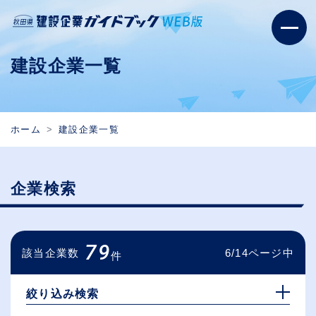
建設企業一覧
ホーム
建設企業一覧
企業検索
79
該当企業数
6/14ページ中
件
絞り込み検索