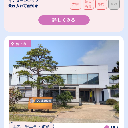
インターンシップ
短大
大学
専門
高校
受け入れ可能対象
高専
詳しくみる
潟上市
土木・管工事・建築
15人