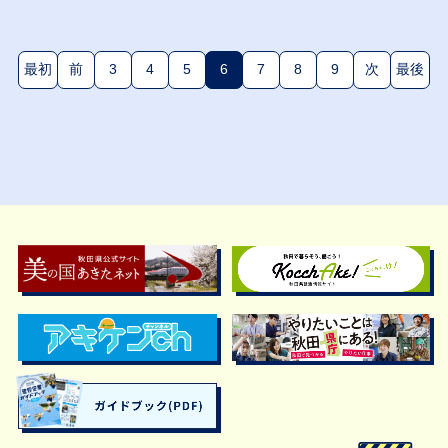
最初
前
3
4
5
6
7
8
9
次
最後
(現在のページ)