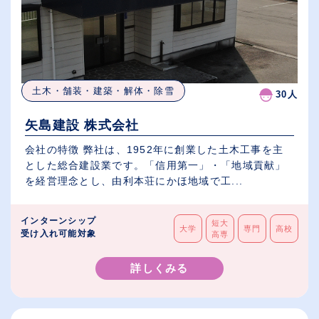
土木・舗装・建築・解体・除雪
30人
矢島建設 株式会社
会社の特徴 弊社は、1952年に創業した土木工事を主
とした総合建設業です。「信用第一」・「地域貢献」
を経営理念とし、由利本荘にかほ地域で工...
インターンシップ
短大
大学
専門
高校
受け入れ可能対象
高専
詳しくみる