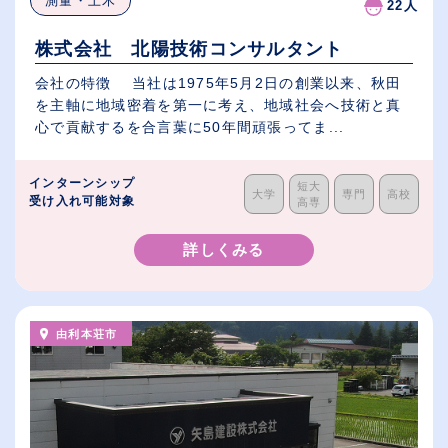
測量・土木
22人
株式会社 北陽技術コンサルタント
会社の特徴 当社は1975年5月2日の創業以来、秋田
を主軸に地域密着を第一に考え、地域社会へ技術と真
心で貢献するを合言葉に50年間頑張ってま...
インターンシップ
短大
大学
専門
高校
受け入れ可能対象
高専
詳しくみる
由利本荘市