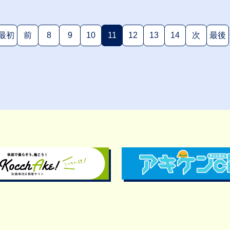
最初
前
8
9
10
11
12
13
14
次
最後
(現在のページ)