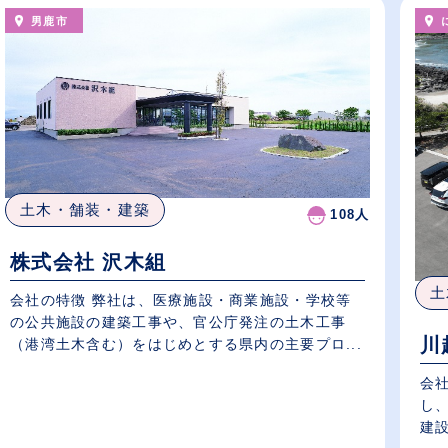
男鹿市
土木・舗装・建築
108人
株式会社 沢木組
土
会社の特徴 弊社は、医療施設・商業施設・学校等
の公共施設の建築工事や、官公庁発注の土木工事
川
（港湾土木含む）をはじめとする県内の主要プロ...
会
し
建設