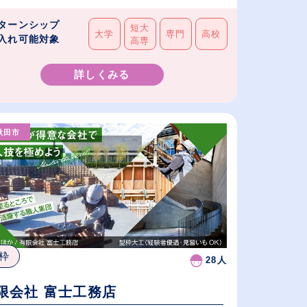
ターンシップ
短大
大学
専門
高校
入れ可能対象
高専
詳しくみる
秋田市
枠
28人
限会社 富士工務店