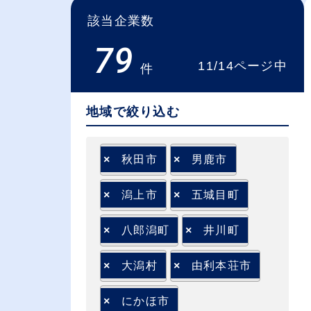
該当企業数
79
11/14ページ中
件
地域で絞り込む
×
秋田市
×
男鹿市
×
潟上市
×
五城目町
×
八郎潟町
×
井川町
×
大潟村
×
由利本荘市
×
にかほ市