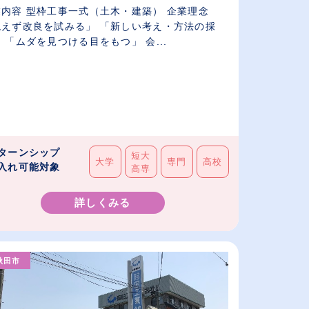
業内容 型枠工事一式（土木・建築） 企業理念
絶えず改良を試みる」 「新しい考え・方法の採
用」 「ムダを見つける目をもつ」 会...
ターンシップ
短大
大学
専門
高校
入れ可能対象
高専
詳しくみる
秋田市