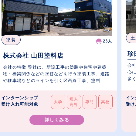
土
塗装
23人
珍
株式会社 山田塗料店
会
会社の特徴 弊社は、新設工事の塗装や住宅や建築
心
物・橋梁関係などの塗替などを行う塗装工事、道路
多く
や駐車場などのラインを引く区画線工事、塗料...
インターンシップ
イン
短大
大学
専門
高校
受け入れ可能対象
受け
高専
詳しくみる