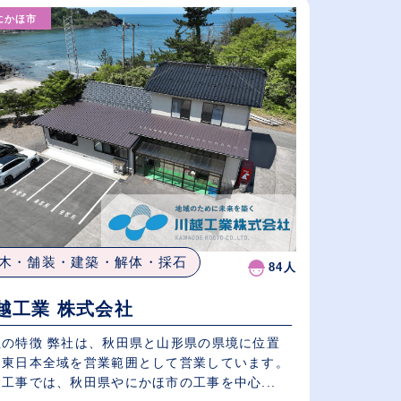
にかほ市
給与が高い順
（⾼卒の給与を基準）
従業員が多い順
木・舗装・建築・解体・採石
84人
越工業 株式会社
社の特徴 弊社は、秋田県と山形県の県境に位置
、東日本全域を営業範囲として営業しています。
工事では、秋田県やにかほ市の工事を中心...