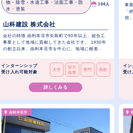
物・除雪・水道工事・法面工事・防
104人
事
水・塗装
「
山科建設 株式会社
会社の特徴 由利本荘市矢島町で90年以上、総合工
事業として地域に貢献してきた会社です。 1930年
の創立以来、由利本荘市を中心に、地域に根差...
インターンシップ
イン
短大
大学
専門
高校
受け入れ可能対象
受け
高専
詳しくみる
由利本荘市