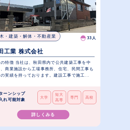
木・建築・解体・不動産業
33人
田工業 株式会社
社の特徴 当社は、秋田県内で公共建築工事を中
に、商業施設から工場事務所、住宅、民間工事も
の実績を持っております。建設工事で施工...
ターンシップ
短大
大学
専門
高校
入れ可能対象
高専
詳しくみる