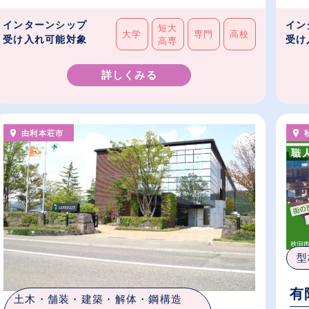
インターンシップ
イン
短大
大学
専門
高校
受け入れ可能対象
受け
高専
詳しくみる
由利本荘市
型
有
土木・舗装・建築・解体・鋼構造