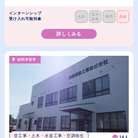
インターンシップ
短大
大学
専門
高校
受け入れ可能対象
高専
詳しくみる
由利本荘市
管工事・土木・水道工事・空調衛生
14人