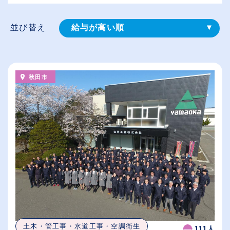
並び替え
給与が高い順
登録⽇順
従業員が多い順
秋田市
休日数が多い順
土木・管工事・水道工事・空調衛生
111人