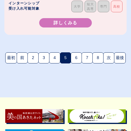
インターンシップ
短大
大学
専門
高校
受け入れ可能対象
高専
詳しくみる
最初
前
2
3
4
5
6
7
8
次
最後
(現在のページ)