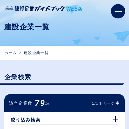
建設企業一覧
ホーム
建設企業一覧
企業検索
79
該当企業数
5/14ページ中
件
絞り込み検索