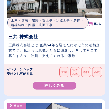
土木・舗装・建築・管工事・水道工事・解体・
91人
鋼構造物・除雪・法面工事
三共 株式会社
三共株式会社とは 創業54年を迎えたにかほ市の老舗企
業です。私たちは地域とともに発展し、そしてそこで
暮らす方々、社員、支えてくれるご家族...
インターンシップ
短大
大学
専門
高校
受け入れ可能対象
高専
詳しくみる
秋田市