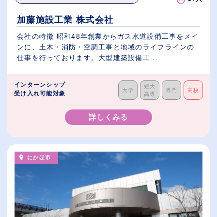
加藤施設工業 株式会社
会社の特徴 昭和48年創業からガス水道設備工事をメイ
ンに、土木・消防・空調工事と地域のライフラインの
仕事を行っております。大型建築設備工...
インターンシップ
短大
大学
専門
高校
受け入れ可能対象
高専
詳しくみる
にかほ市