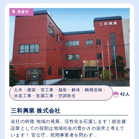
男鹿市
土木・建築・管工事・舗装・解体・鋼構造物・
42人
水道工事・造園工事・空調衛生
三和興業 株式会社
会社の特徴 地域の発展、活性化を応援します！総合建
設業としての役割は地域社会の豊かさの追求と考えて
います！ 官公庁、民間事業者を問わず...