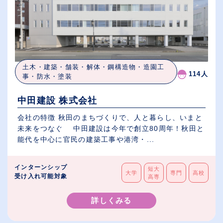
土木・建築・舗装・解体・鋼構造物・造園工
114人
事・防水・塗装
中田建設 株式会社
会社の特徴 秋田のまちづくりで、人と暮らし、いまと
未来をつなぐ 中田建設は今年で創立80周年！秋田と
能代を中心に官民の建築工事や港湾・...
インターンシップ
短大
大学
専門
高校
受け入れ可能対象
高専
詳しくみる