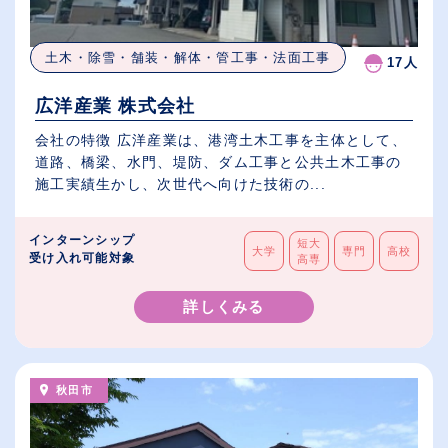
土木・除雪・舗装・解体・管工事・法面工事
17人
広洋産業 株式会社
会社の特徴 広洋産業は、港湾土木工事を主体として、
道路、橋梁、水門、堤防、ダム工事と公共土木工事の
施工実績生かし、次世代へ向けた技術の...
インターンシップ
短大
大学
専門
高校
受け入れ可能対象
高専
詳しくみる
秋田市