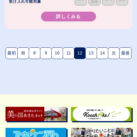
受け入れ可能対象
高専
詳しくみる
最初
前
8
9
10
11
12
13
14
次
最後
(現在のページ)