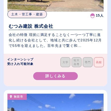
土木・管工事・建築
15人
むつみ建設 株式会社
会社の特徴 現状に満足することなく一つ一つ丁寧に進
化し続ける会社として、地域と共に歩んで2025年12月
で55年を迎えました。百年先まで繋ぐ和...
インターンシップ
短大
大学
専門
高校
受け入れ可能対象
高専
詳しくみる
秋田市