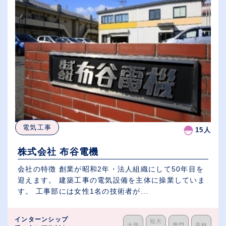
電気工事
15人
株式会社 布谷電機
会社の特徴 創業が昭和2年・法人組織にして50年目を
迎えます。 建築工事の電気設備を主体に操業していま
す。 工事部には女性1名の技術者が...
インターンシップ
短大
大学
専門
高校