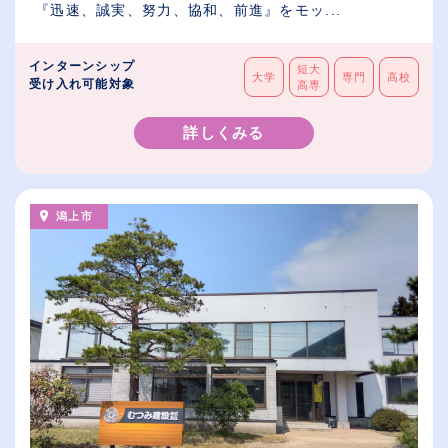
『迅速、誠実、努力、協和、前進』をモッ...
インターンシップ
短大
大学
専門
高校
受け入れ可能対象
高専
詳しくみる
潟上市