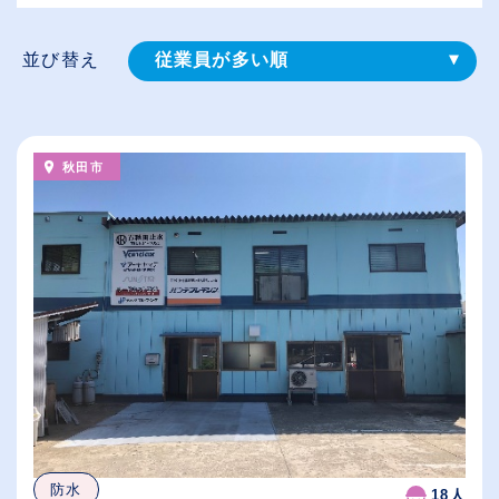
並び替え
従業員が多い順
登録⽇順
給与が高い順
秋田市
（⾼卒の給与を基準）
休日数が多い順
防水
18人