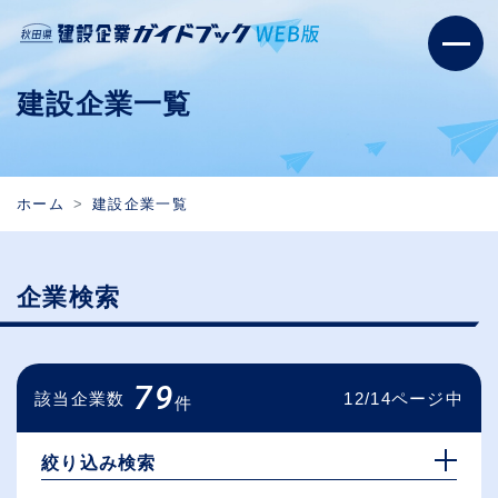
建設企業一覧
ホーム
建設企業一覧
企業検索
79
該当企業数
12/14ページ中
件
絞り込み検索