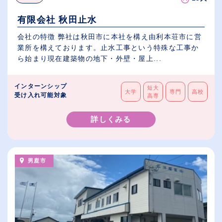
有限会社 秋田止水
会社の特徴 弊社は秋田市に本社を構え由利本荘市に営
業所を構えております。止水工事という特殊な工事か
ら始まり現在建築物の地下・外壁・屋上...
インターンシップ
短大
大学
専門
高校
受け入れ可能対象
高専
詳しくみる
男鹿市