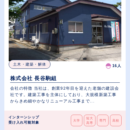
土木・建築・解体
16人
株式会社 長谷駒組
会社の特徴 当社は、創業92年目を迎えた老舗の建設会
社です。建築工事を主体にしており、大規模新築工事
からきめ細やかなリニューアル工事まで...
インターンシップ
短大
大学
専門
高校
受け入れ可能対象
高専