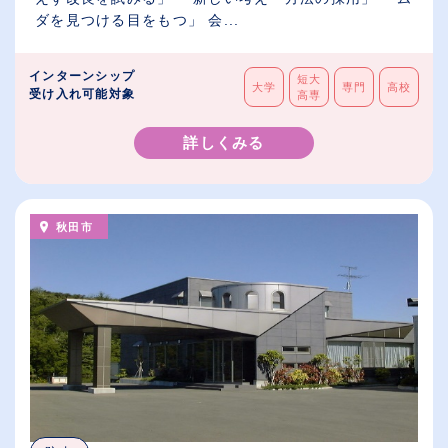
ダを見つける目をもつ」 会...
インターンシップ
短大
大学
専門
高校
受け入れ可能対象
高専
詳しくみる
秋田市