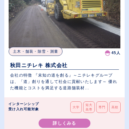
土木・舗装・除雪・測量
45人
秋田ニチレキ 株式会社
会社の特徴 『未知の道を創る』～ニチレキグループ
は、「道」創りを通して社会に貢献いたします～ 優れ
た機能とコストを満足する道路舗装材...
インターンシップ
短大
大学
専門
高校
受け入れ可能対象
高専
詳しくみる