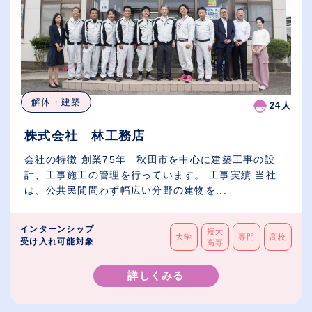
解体・建築
24人
株式会社 林工務店
会社の特徴 創業75年 秋田市を中心に建築工事の設
計、工事施工の管理を行っています。 工事実績 当社
は、公共民間問わず幅広い分野の建物を...
インターンシップ
短大
大学
専門
高校
受け入れ可能対象
高専
詳しくみる