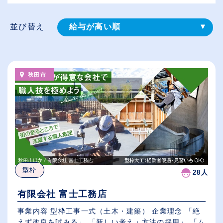
並び替え
給与が高い順
登録⽇順
従業員が多い順
秋田市
休日数が多い順
型枠
28人
有限会社 富士工務店
事業内容 型枠工事一式（土木・建築） 企業理念 「絶
えず改良を試みる」 「新しい考え・方法の採用」 「ム