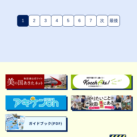
1
2
3
4
5
6
7
次
最後
(現在のページ)