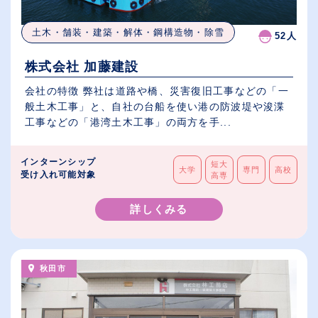
土木・舗装・建築・解体・鋼構造物・除雪
52人
株式会社 加藤建設
会社の特徴 弊社は道路や橋、災害復旧工事などの「一
般土木工事」と、自社の台船を使い港の防波堤や浚渫
工事などの「港湾土木工事」の両方を手...
インターンシップ
短大
大学
専門
高校
受け入れ可能対象
高専
詳しくみる
秋田市