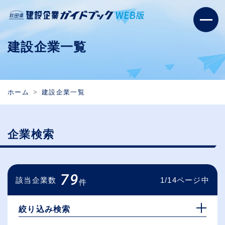
建設企業一覧
ホーム
建設企業一覧
企業検索
79
該当企業数
1/14ページ中
件
絞り込み検索