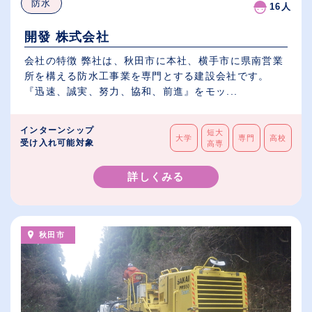
防水
16人
開發 株式会社
会社の特徴 弊社は、秋田市に本社、横手市に県南営業
所を構える防水工事業を専門とする建設会社です。
『迅速、誠実、努力、協和、前進』をモッ...
インターンシップ
短大
大学
専門
高校
受け入れ可能対象
高専
詳しくみる
秋田市