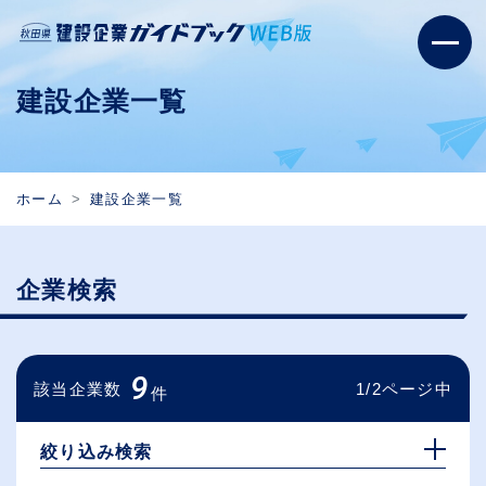
建設企業一覧
ホーム
建設企業一覧
企業検索
9
該当企業数
1/2ページ中
件
絞り込み検索