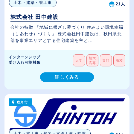
土木・建築・管工事
21人
株式会社 田中建設
会社の特徴 「地域に根ざし夢づくり 住みよい環境幸福
（しあわせ）づくり」 株式会社田中建設は、秋田県北
部を事業エリアとする住宅建築を主と...
インターンシップ
短大
大学
専門
高校
受け入れ可能対象
高専
詳しくみる
鹿角市
土木・管工事・舗装・水道工事・除雪