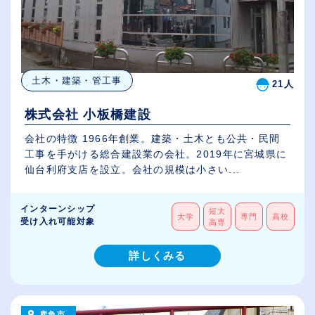
土木・建築・管工事
21人
株式会社 小板橋建設
会社の特徴 1966年創業。建築・土木とも公共・民間
工事を手がける総合建設業の会社。2019年に宮城県に
仙台利府支店を設立。会社の規模は小さい...
インターンシップ
短大
大学
専門
高校
受け入れ可能対象
高専
詳しくみる
鹿角市