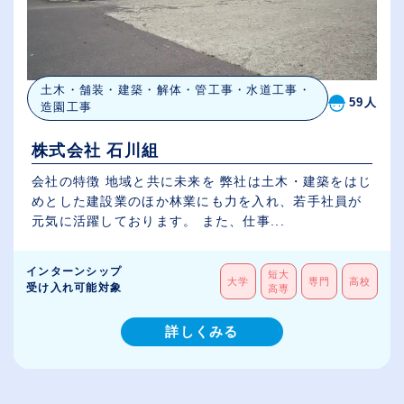
土木・舗装・建築・解体・管工事・水道工事・
59人
造園工事
株式会社 石川組
会社の特徴 地域と共に未来を 弊社は土木・建築をはじ
めとした建設業のほか林業にも力を入れ、若手社員が
元気に活躍しております。 また、仕事...
インターンシップ
短大
大学
専門
高校
受け入れ可能対象
高専
詳しくみる