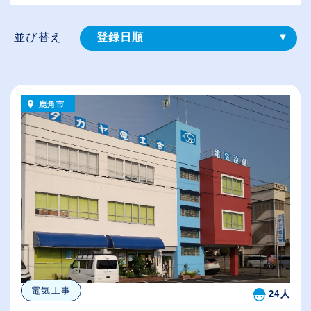
並び替え
登録⽇順
給与が高い順
（⾼卒の給与を基準）
鹿角市
従業員が多い順
休日数が多い順
電気工事
24人