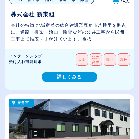
34人
株式会社 新東組
会社の特徴 地域密着の総合建設業鹿角市八幡平を拠点
に、道路・橋梁・治山・除雪などの公共工事から民間
工事まで幅広く手がけています。地域...
インターンシップ
短大
大学
専門
高校
受け入れ可能対象
高専
詳しくみる
鹿角市