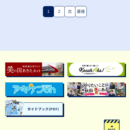
1
2
次
最後
(現在のページ)