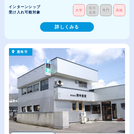
インターンシップ
短大
大学
専門
高校
受け入れ可能対象
高専
詳しくみる
鹿角市