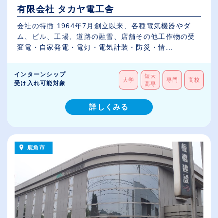
有限会社 タカヤ電工舎
会社の特徴 1964年7月創立以来、各種電気機器やダ
ム、ビル、工場、道路の融雪、店舗その他工作物の受
変電・自家発電・電灯・電気計装・防災・情...
インターンシップ
短大
大学
専門
高校
受け入れ可能対象
高専
詳しくみる
鹿角市