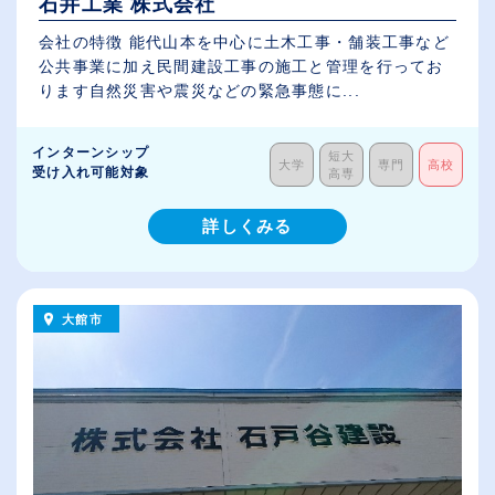
石井工業 株式会社
会社の特徴 能代山本を中心に土木工事・舗装工事など
公共事業に加え民間建設工事の施工と管理を行ってお
ります自然災害や震災などの緊急事態に...
インターンシップ
短大
大学
専門
高校
受け入れ可能対象
高専
詳しくみる
大館市