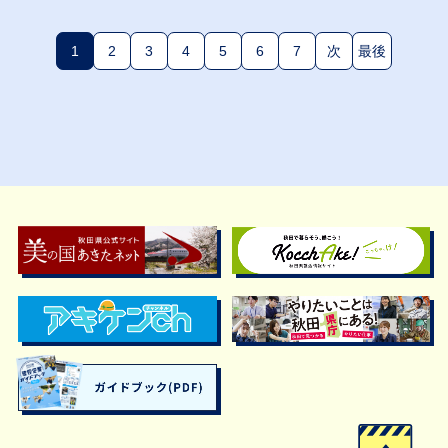
1
2
3
4
5
6
7
次
最後
(現在のページ)