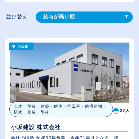
並び替え
給与が高い順
登録⽇順
従業員が多い順
小坂町
休日数が多い順
土木・舗装・建築・解体・管工事・鋼構造物・
22人
防水・塗装・型枠
小坂建設 株式会社
会社の特徴 昭和30年創業、今年71年目となる、建