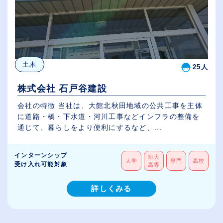
土木
25人
株式会社 石戸谷建設
会社の特徴 当社は、大館北秋田地域の公共工事を主体
に道路・橋・下水道・河川工事などインフラの整備を
通じて、暮らしをより便利にするなど、...
インターンシップ
短大
大学
専門
高校
受け入れ可能対象
高専
詳しくみる