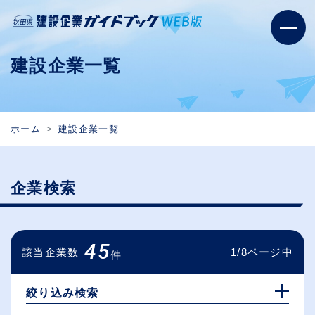
建設企業一覧
ホーム
建設企業一覧
企業検索
45
該当企業数
1/8ページ中
件
絞り込み検索