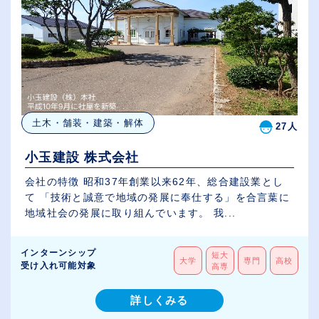
土木・舗装・建築・解体
27人
小玉建設 株式会社
会社の特徴 昭和37年創業以来62年、総合建設業とし
て 「技術と誠意で地域の発展に奉仕する」を合言葉に
地域社会の発展に取り組んでいます。 我...
インターンシップ
短大
大学
専門
高校
受け入れ可能対象
高専
詳しくみる