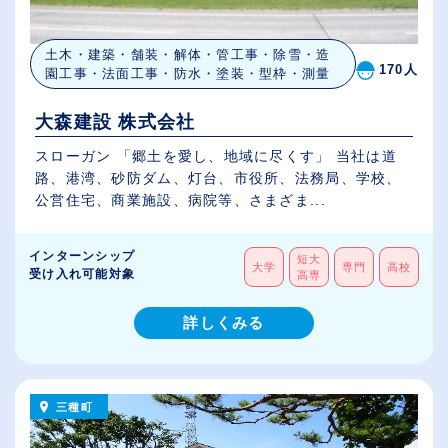
土木・建築・舗装・解体・管工事・除雪・造
170人
園工事・法面工事・防水・塗装・型枠・測量
大森建設 株式会社
スローガン 「郷土を愛し、地域に尽くす」 当社は道
路、港湾、砂防ダム、灯台、市役所、法務局、学校、
公営住宅、商業施設、病院等、さまざま...
インターンシップ
短大
大学
専門
高校
受け入れ可能対象
高専
詳しくみる
三種町