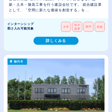
築・土木・舗装工事を行う建設会社です。 総合建設業
として、「空間に新たな価値を創造する」を...
インターンシップ
短大
大学
専門
高校
受け入れ可能対象
高専
詳しくみる
能代市