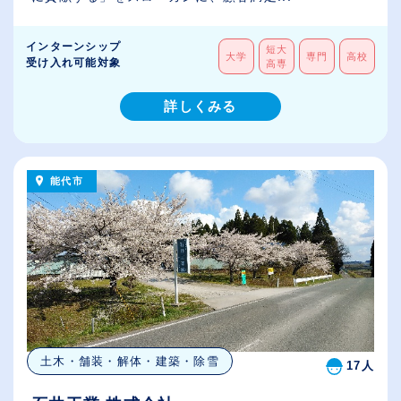
インターンシップ
短大
大学
専門
高校
受け入れ可能対象
高専
詳しくみる
能代市
土木・舗装・解体・建築・除雪
17人