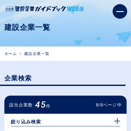
建設企業一覧
ホーム
建設企業一覧
企業検索
45
該当企業数
8/8ページ中
件
絞り込み検索