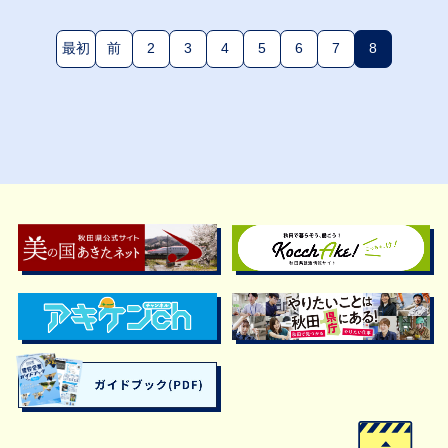
最初
前
2
3
4
5
6
7
8
(現在のペー