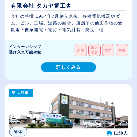
有限会社 タカヤ電工舎
会社の特徴 1964年7月創立以来、各種電気機器やダ
ム、ビル、工場、道路の融雪、店舗その他工作物の受
変電・自家発電・電灯・電気計装・防災・情...
インターンシップ
短大
大学
専門
高校
受け入れ可能対象
高専
詳しくみる
大館市
解体
1150人