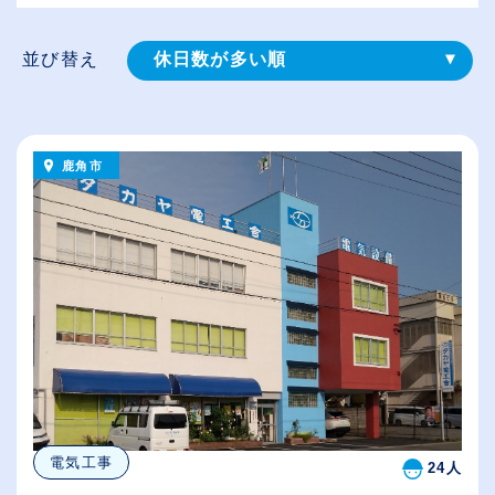
並び替え
休日数が多い順
登録⽇順
給与が高い順
鹿角市
（⾼卒の給与を基準）
従業員が多い順
電気工事
24人