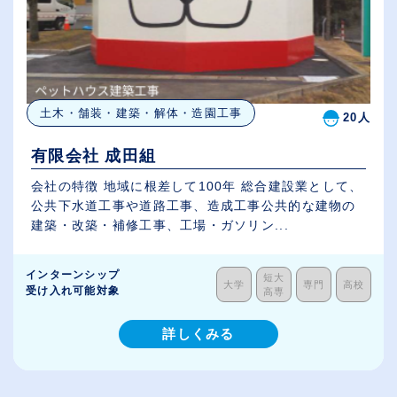
土木・舗装・建築・解体・造園工事
20人
有限会社 成田組
会社の特徴 地域に根差して100年 総合建設業として、
公共下水道工事や道路工事、造成工事公共的な建物の
建築・改築・補修工事、工場・ガソリン...
インターンシップ
短大
大学
専門
高校
受け入れ可能対象
高専
詳しくみる