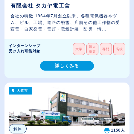
有限会社 タカヤ電工舎
会社の特徴 1964年7月創立以来、各種電気機器やダ
ム、ビル、工場、道路の融雪、店舗その他工作物の受
変電・自家発電・電灯・電気計装・防災・情...
インターンシップ
短大
大学
専門
高校
受け入れ可能対象
高専
詳しくみる
大館市
解体
1150人