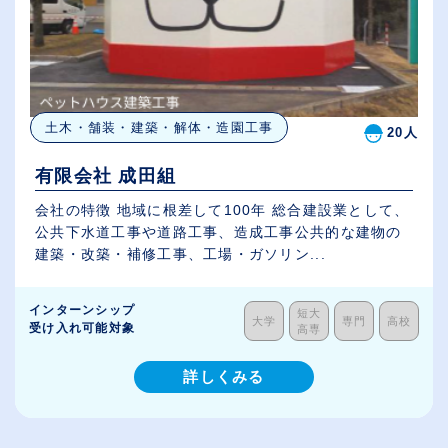
土木・舗装・建築・解体・造園工事
20人
有限会社 成田組
会社の特徴 地域に根差して100年 総合建設業として、
公共下水道工事や道路工事、造成工事公共的な建物の
建築・改築・補修工事、工場・ガソリン...
インターンシップ
短大
大学
専門
高校
受け入れ可能対象
高専
詳しくみる