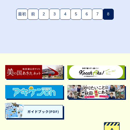
最初
前
2
3
4
5
6
7
8
(現在のペー