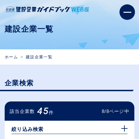
建設企業一覧
ホーム
建設企業一覧
企業検索
45
該当企業数
8/8ページ中
件
絞り込み検索