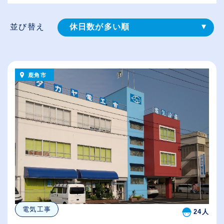
並び替え
休日数が多い順
登録⽇順
給与が高い順
鹿角市
（⾼卒の給与を基準）
従業員が多い順
電気工事
24人