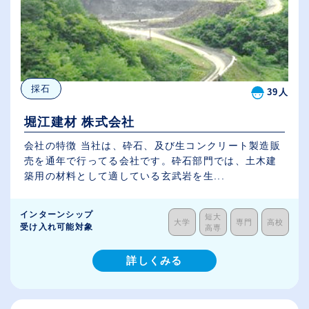
採石
39人
堀江建材 株式会社
会社の特徴 当社は、砕石、及び生コンクリート製造販
売を通年で行ってる会社です。砕石部門では、土木建
築用の材料として適している玄武岩を生...
インターンシップ
短大
大学
専門
高校
受け入れ可能対象
高専
詳しくみる