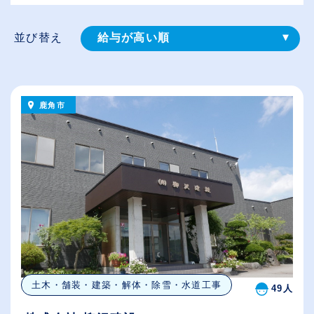
並び替え
給与が高い順
登録⽇順
従業員が多い順
鹿角市
休日数が多い順
土木・舗装・建築・解体・除雪・水道工事
49人