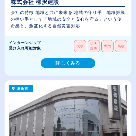
株式会社 柳沢建設
会社の特徴 地域と共に未来を 地域の守り手、地域振興
の担い手として「地域の安全と安心を守る」という使
命感と、激甚化する自然災害対応...
インターンシップ
短大
大学
専門
高校
受け入れ可能対象
高専
詳しくみる
鹿角市