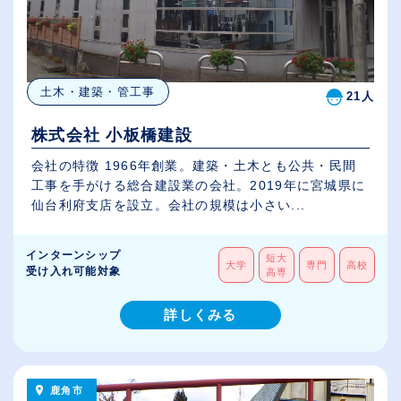
土木・建築・管工事
21人
株式会社 小板橋建設
会社の特徴 1966年創業。建築・土木とも公共・民間
工事を手がける総合建設業の会社。2019年に宮城県に
仙台利府支店を設立。会社の規模は小さい...
インターンシップ
短大
大学
専門
高校
受け入れ可能対象
高専
詳しくみる
鹿角市