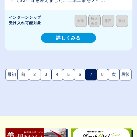
年で92年目を迎えました。土木工事をメイ...
インターンシップ
短大
大学
専門
高校
受け入れ可能対象
高専
詳しくみる
最初
前
2
3
4
5
6
7
8
次
最後
(現在のページ)