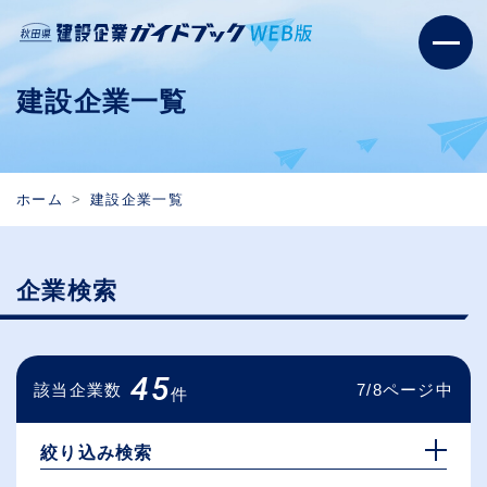
建設企業一覧
ホーム
建設企業一覧
企業検索
45
該当企業数
7/8ページ中
件
絞り込み検索