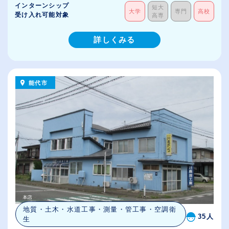
インターンシップ
短大
大学
専門
高校
受け入れ可能対象
高専
詳しくみる
能代市
地質・土木・水道工事・測量・管工事・空調衛
35人
生