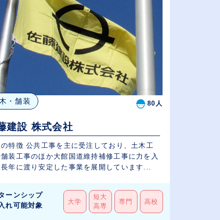
木・舗装
80人
藤建設 株式会社
社の特徴 公共工事を主に受注しており、土木工
や舗装工事のほか大館国道維持補修工事に力を入
長年に渡り安定した事業を展開しています...
ターンシップ
短大
大学
専門
高校
入れ可能対象
高専