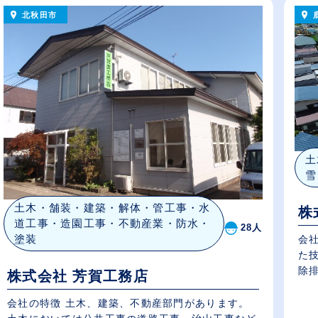
北秋田市
土
雪
土木・舗装・建築・解体・管工事・水
株
道工事・造園工事・不動産業・防水・
28人
塗装
会社
た
除排
株式会社 芳賀工務店
会社の特徴 土木、建築、不動産部門があります。