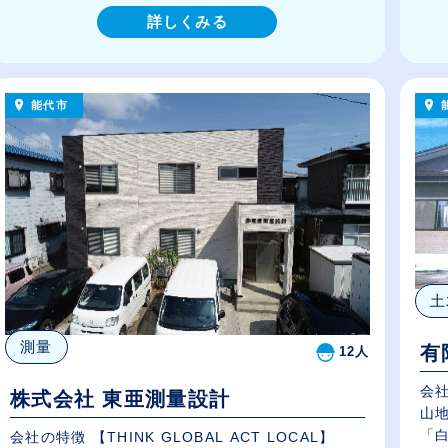
詳しくみる
能代市
土
測量
有
12人
会
株式会社 東亜測量設計
山
「白
会社の特徴 【THINK GLOBAL ACT LOCAL】