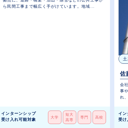
ら民間工事まで幅広く手がけています。地域...
土
佐
会
事
れ、
インターンシップ
イン
短大
大学
専門
高校
受け入れ可能対象
受け
高専