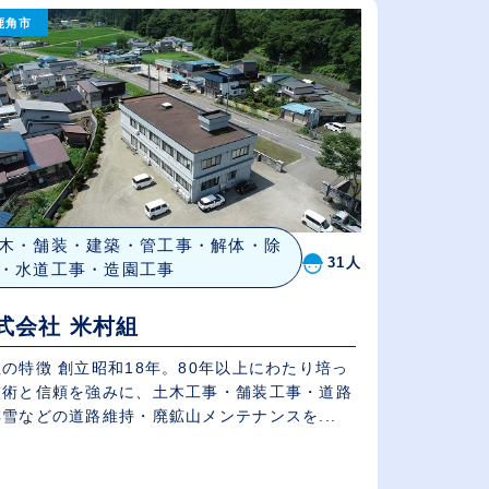
鹿角市
従業員が多い順
休日数が多い順
木・舗装・建築・管工事・解体・除
31人
・水道工事・造園工事
式会社 米村組
の特徴 創立昭和18年。80年以上にわたり培っ
技術と信頼を強みに、土木工事・舗装工事・道路
雪などの道路維持・廃鉱山メンテナンスを...