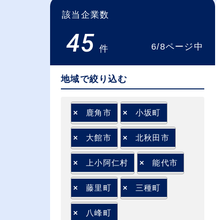
該当企業数
45
6/8ページ中
件
地域で絞り込む
×
鹿角市
×
小坂町
×
大館市
×
北秋田市
×
上小阿仁村
×
能代市
×
藤里町
×
三種町
×
八峰町