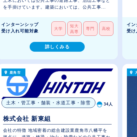
土木においては公共工事の道路工事、治山工事など
を手掛けています。建築においては、公共工事...
インターンシップ
イン
短大
大学
専門
高校
受け入れ可能対象
受け
高専
詳しくみる
鹿角市
土木・管工事・舗装・水道工事・除雪
34人
株式会社 新東組
会社の特徴 地域密着の総合建設業鹿角市八幡平を
拠点に、道路・橋梁・治山・除雪などの公共工事か