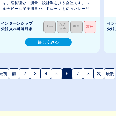
を、経営理念に測量・設計業を担う会社です。 マ
ルチビーム深浅測量や、ドローンを使ったレーザー
測量な...
インターンシップ
イン
短大
大学
専門
高校
受け入れ可能対象
受け
高専
詳しくみる
最初
前
2
3
4
5
6
7
8
次
最後
(現在のページ)