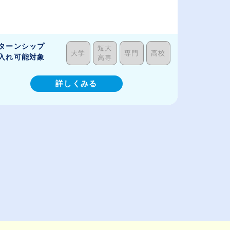
ターンシップ
短大
大学
専門
高校
入れ可能対象
高専
詳しくみる