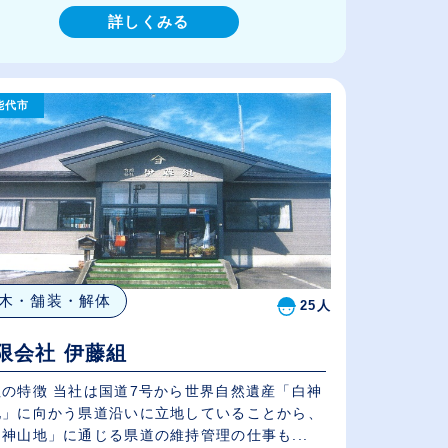
詳しくみる
能代市
木・舗装・解体
25人
限会社 伊藤組
社の特徴 当社は国道7号から世界自然遺産「白神
地」に向かう県道沿いに立地していることから、
神山地」に通じる県道の維持管理の仕事も...