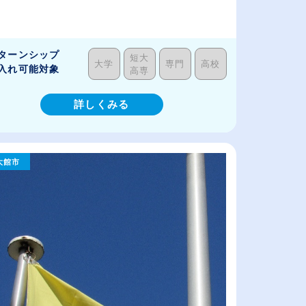
ターンシップ
短大
大学
専門
高校
入れ可能対象
高専
詳しくみる
大館市