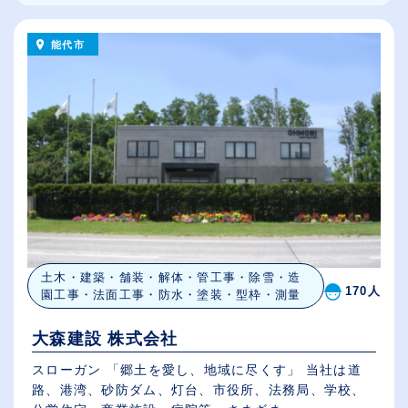
能代市
土木・建築・舗装・解体・管工事・除雪・造
170人
園工事・法面工事・防水・塗装・型枠・測量
大森建設 株式会社
スローガン 「郷土を愛し、地域に尽くす」 当社は道
路、港湾、砂防ダム、灯台、市役所、法務局、学校、