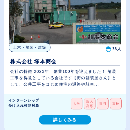
土木・舗装・建築
38人
株式会社 塚本商会
会社の特徴 2023年 創業100年を迎えました！ 舗装
工事を得意としている会社です【街の舗装屋さん】と
して、公共工事をはじめ住宅の通路や駐車...
インターンシップ
短大
大学
専門
高校
受け入れ可能対象
高専
詳しくみる