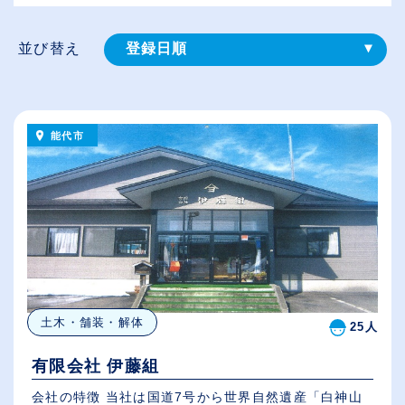
並び替え
登録⽇順
給与が高い順
（⾼卒の給与を基準）
能代市
従業員が多い順
休日数が多い順
土木・舗装・解体
25人
有限会社 伊藤組
会社の特徴 当社は国道7号から世界自然遺産「白神山