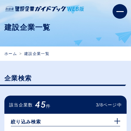
建設企業一覧
ホーム
建設企業一覧
企業検索
45
該当企業数
3/8ページ中
件
絞り込み検索