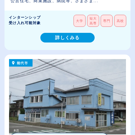
公営住宅、商業施設、病院等、さまざま...
インターンシップ
短大
大学
専門
高校
受け入れ可能対象
高専
詳しくみる
能代市