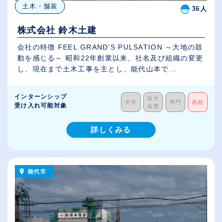
土木・舗装
36人
株式会社 鈴木土建
会社の特徴 FEEL GRAND'S PULSATION ～大地の鼓
動を感じる～ 昭和22年創業以来、社名及び組織の変更
し、現在まで土木工事を主とし、能代山本で...
インターンシップ
短大
大学
専門
高校
受け入れ可能対象
高専
詳しくみる
能代市