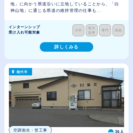
地」に向かう県道沿いに立地していることから、「白
神山地」に通じる県道の維持管理の仕事も...
インターンシップ
短大
大学
専門
高校
受け入れ可能対象
高専
詳しくみる
能代市
空調衛生・管工事
36人