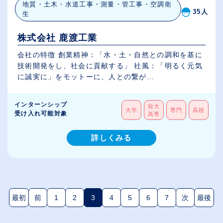
地質・土木・水道工事・測量・管工事・空調衛
35人
生
株式会社 鹿渡工業
会社の特徴 創業精神：「水・土・自然との調和を基に
技術開発をし、社会に貢献する」 社風：「明るく元気
に誠実に」をモットーに、人との繋が...
インターンシップ
短大
大学
専門
高校
受け入れ可能対象
高専
詳しくみる
最初
前
1
2
3
4
5
6
7
次
最後
(現在のページ)