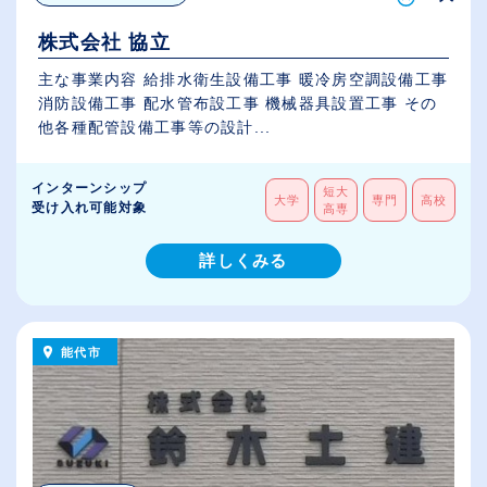
株式会社 協立
主な事業内容 給排水衛生設備工事 暖冷房空調設備工事
消防設備工事 配水管布設工事 機械器具設置工事 その
他各種配管設備工事等の設計...
インターンシップ
短大
大学
専門
高校
受け入れ可能対象
高専
詳しくみる
能代市