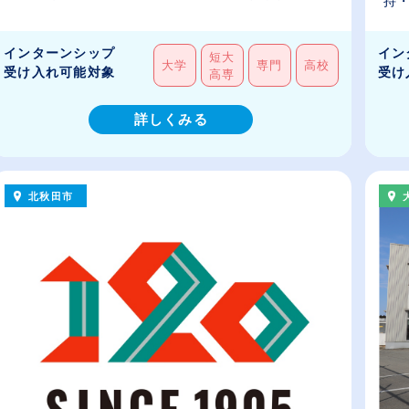
持・
インターンシップ
イン
短大
大学
専門
高校
受け入れ可能対象
受け
高専
詳しくみる
北秋田市