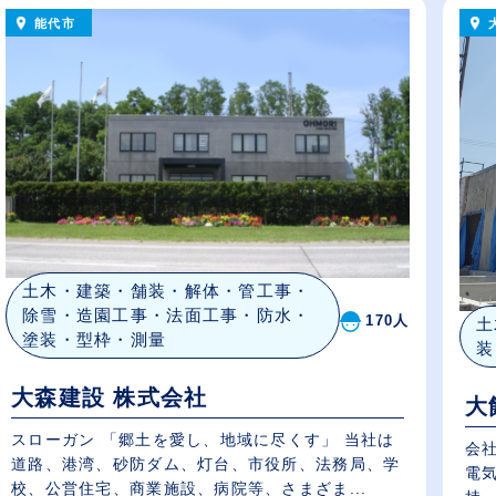
能代市
土木・建築・舗装・解体・管工事・
除雪・造園工事・法面工事・防水・
170人
土
塗装・型枠・測量
装
大森建設 株式会社
大
スローガン 「郷土を愛し、地域に尽くす」 当社は
会
道路、港湾、砂防ダム、灯台、市役所、法務局、学
電
校、公営住宅、商業施設、病院等、さまざま...