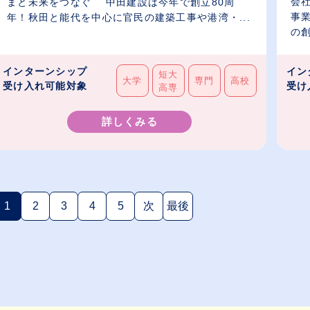
会
まと未来をつなぐ 中田建設は今年で創立80周
事業
年！秋田と能代を中心に官民の建築工事や港湾・...
の創
インターンシップ
イン
短大
大学
専門
高校
受け入れ可能対象
受け
高専
詳しくみる
1
2
3
4
5
次
最後
(現在のページ)