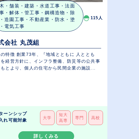
木・舗装・建築・水道工事・法面
事・解体・管工事・鋼構造物・除
115人
・造園工事・不動産業・防水・塗
・電気工事
式会社 丸茂組
73年、『地域とともに 人ととも
』を経営方針に、インフラ整備、防災等の公共事
もとより、個人の住宅から民間企業の施設...
ターンシップ
短大
大学
専門
高校
入れ可能対象
高専
詳しくみる