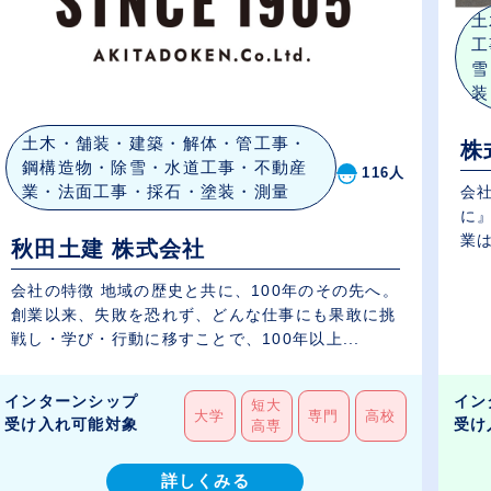
土
工
雪
装
土木・舗装・建築・解体・管工事・
株
鋼構造物・除雪・水道工事・不動産
116人
業・法面工事・採石・塗装・測量
会社の特徴 創業
に
業は
秋田土建 株式会社
会社の特徴 地域の歴史と共に、100年のその先へ。
創業以来、失敗を恐れず、どんな仕事にも果敢に挑
戦し・学び・行動に移すことで、100年以上...
インターンシップ
イン
短大
大学
専門
高校
受け入れ可能対象
受け
高専
詳しくみる