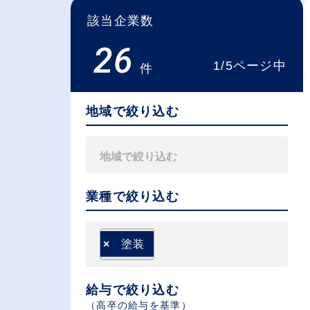
該当企業数
26
1/5ページ中
件
地域で絞り込む
業種で絞り込む
×
塗装
給与で絞り込む
（⾼卒の給与を基準）