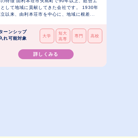
社の特徴 由利本荘市矢島町で90年以上、総合工
として地域に貢献してきた会社です。 1930年
立以来、由利本荘市を中心に、地域に根差...
ターンシップ
短大
大学
専門
高校
入れ可能対象
高専
詳しくみる