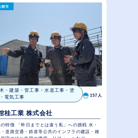
大館市
給与が高い順
（⾼卒の給与を基準）
休日数が多い順
木・建築・管工事・水道工事・塗
157人
・電気工事
館桂工業 株式会社
社の特徴 「昨日までとは違う私」への挑戦 水・
気・道路交通・鉄道等公共のインフラの建設・維