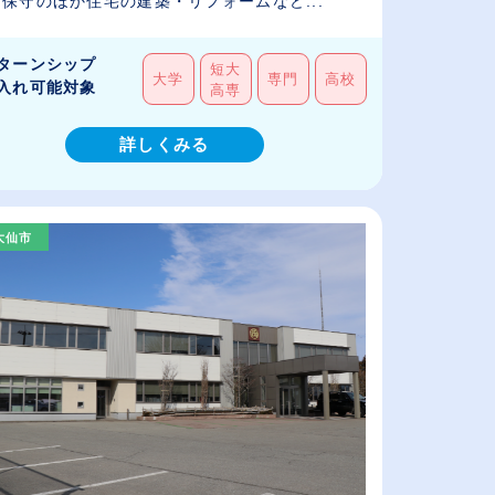
保守のほか住宅の建築・リフォームなど...
ターンシップ
短大
大学
専門
高校
入れ可能対象
高専
詳しくみる
大仙市