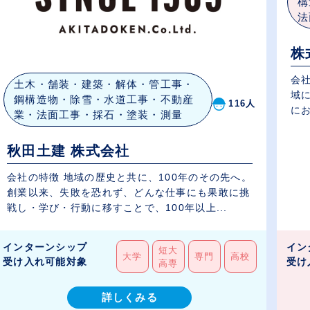
構
法
株
会
土木・舗装・建築・解体・管工事・
域
鋼構造物・除雪・水道工事・不動産
116人
にお
業・法面工事・採石・塗装・測量
秋田土建 株式会社
会社の特徴 地域の歴史と共に、100年のその先へ。
創業以来、失敗を恐れず、どんな仕事にも果敢に挑
戦し・学び・行動に移すことで、100年以上...
インターンシップ
イン
短大
大学
専門
高校
受け入れ可能対象
受け
高専
詳しくみる