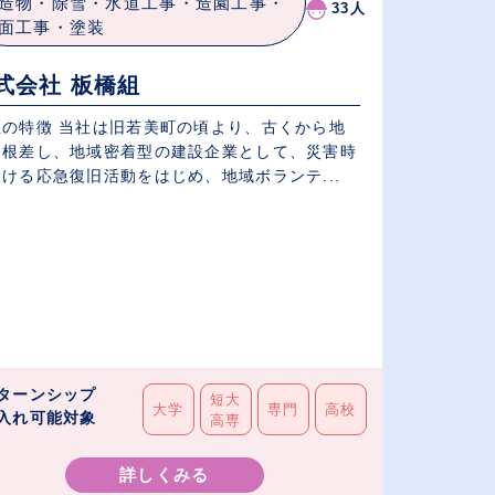
造物・除雪・水道工事・造園工事・
33人
面工事・塗装
式会社 板橋組
社の特徴 当社は旧若美町の頃より、古くから地
に根差し、地域密着型の建設企業として、災害時
ける応急復旧活動をはじめ、地域ボランテ...
ターンシップ
短大
大学
専門
高校
入れ可能対象
高専
詳しくみる