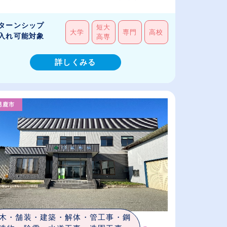
ターンシップ
短大
大学
専門
高校
入れ可能対象
高専
詳しくみる
男鹿市
木・舗装・建築・解体・管工事・鋼