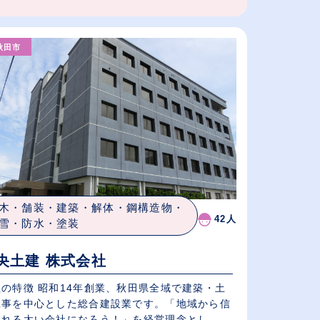
秋田市
木・舗装・建築・解体・鋼構造物・
42人
雪・防水・塗装
央土建 株式会社
社の特徴 昭和14年創業、秋田県全域で建築・土
工事を中心とした総合建設業です。「地域から信
れる太い会社になろう！」を経営理念とし...