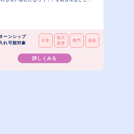
ターンシップ
短大
大学
専門
高校
入れ可能対象
高専
詳しくみる