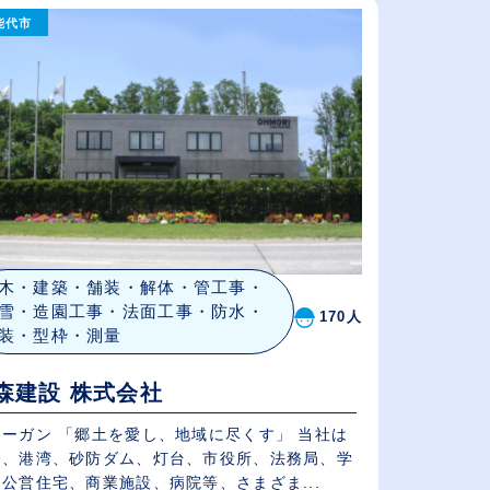
能代市
従業員が多い順
休日数が多い順
木・建築・舗装・解体・管工事・
雪・造園工事・法面工事・防水・
170人
装・型枠・測量
森建設 株式会社
ローガン 「郷土を愛し、地域に尽くす」 当社は
路、港湾、砂防ダム、灯台、市役所、法務局、学
公営住宅、商業施設、病院等、さまざま...