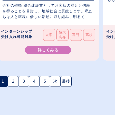
会社の特徴 総合建設業としてお客様の満足と信頼
を得ることを目指し、地域社会に貢献します。私た
ちは人と環境に優しい活動に取り組み、明るく...
インターンシップ
イン
短大
大学
専門
高校
受け入れ可能対象
受け
高専
詳しくみる
1
2
3
4
5
次
最後
(現在のページ)