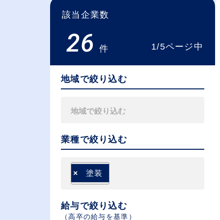
該当企業数
26
1/5ページ中
件
地域で絞り込む
業種で絞り込む
×
塗装
給与で絞り込む
（⾼卒の給与を基準）