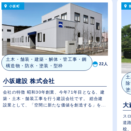
小坂町
土木・舗装・建築・解体・管工事・鋼
22人
構造物・防水・塗装・型枠
土
小坂建設 株式会社
除
塗
会社の特徴 昭和30年創業、今年71年目となる、建
築・土木・舗装工事を行う建設会社です。 総合建
大
設業として、「空間に新たな価値を創造する」を...
ス
道
校、