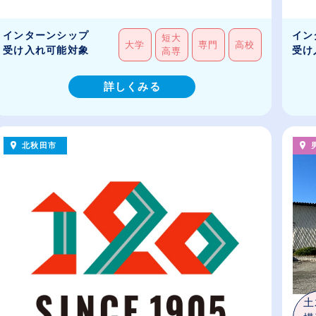
インターンシップ
イン
短大
大学
専門
高校
受け入れ可能対象
受け
高専
詳しくみる
北秋田市
土