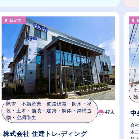
秋田市
土
除
除雪・不動産業・道路標識・防水・塗
装・土木・舗装・建築・解体・鋼構造
中
47人
物・空調衛生
会
木
株式会社 住建トレ-ディング
頼さ